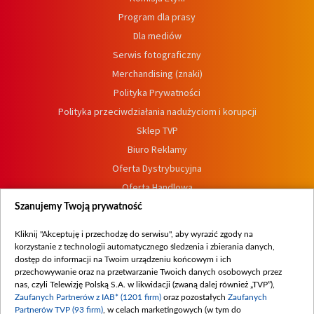
Program dla prasy
Dla mediów
Serwis fotograficzny
Merchandising (znaki)
Polityka Prywatności
Polityka przeciwdziałania nadużyciom i korupcji
Sklep TVP
Biuro Reklamy
Oferta Dystrybucyjna
Oferta Handlowa
Dostępność
Szanujemy Twoją prywatność
Moje zgody
Kliknij "Akceptuję i przechodzę do serwisu", aby wyrazić zgody na
Procedura zgłoszeń wewnętrznych
korzystanie z technologii automatycznego śledzenia i zbierania danych,
dostęp do informacji na Twoim urządzeniu końcowym i ich
przechowywanie oraz na przetwarzanie Twoich danych osobowych przez
nas, czyli Telewizję Polską S.A. w likwidacji (zwaną dalej również „TVP”),
Zaufanych Partnerów z IAB* (1201 firm)
oraz pozostałych
Zaufanych
Partnerów TVP (93 firm)
, w celach marketingowych (w tym do