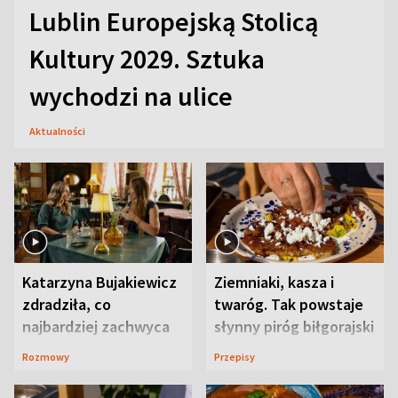
Lublin Europejską Stolicą
Kultury 2029. Sztuka
wychodzi na ulice
Aktualności
Katarzyna Bujakiewicz
Ziemniaki, kasza i
zdradziła, co
twaróg. Tak powstaje
najbardziej zachwyca
słynny piróg biłgorajski
ją w Lublinie
Rozmowy
Przepisy