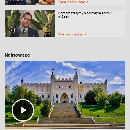
Pytanie na Śniadanie
Porozmawiajmy o zdrowym sercu i
mózgu
Planuję długie życie
Najnowsze