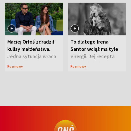
Maciej Orłoś zdradził
To dlatego Irena
kulisy małżeństwa.
Santor wciąż ma tyle
Jedna sytuacja wraca
energii. Jej recepta
jak bumerang
jest zaskakująco
Rozmowy
Rozmowy
prosta