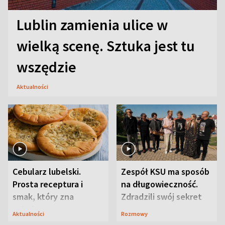
Lublin zamienia ulice w
wielką scenę. Sztuka jest tu
wszędzie
Aktualności
Cebularz lubelski.
Zespół KSU ma sposób
Prosta receptura i
na długowieczność.
smak, który zna
Zdradzili swój sekret
Lubelszczyzna
Aktualności
Rozmowy