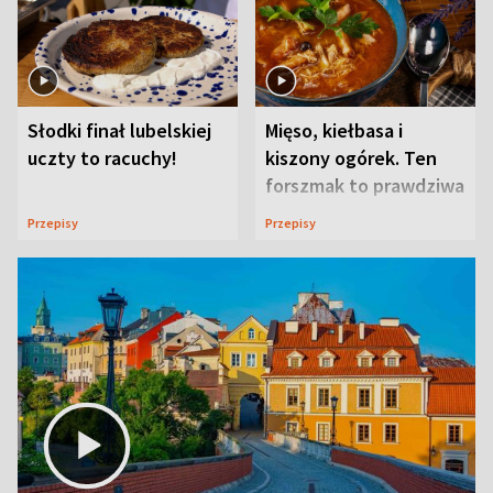
Słodki finał lubelskiej
Mięso, kiełbasa i
uczty to racuchy!
kiszony ogórek. Ten
forszmak to prawdziwa
uczta
Przepisy
Przepisy