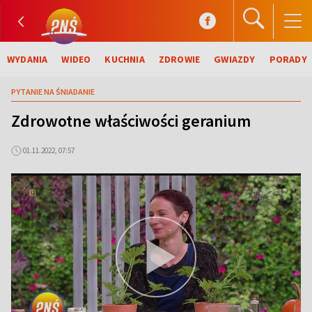
WYDANIA
WIDEO
KUCHNIA
ZDROWIE
GWIAZDY
PORADY
PYTANIE NA ŚNIADANIE
Zdrowotne właściwości geranium
01.11.2022, 07:57