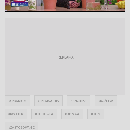
#GERANIUM
#PELARGONIA
#ANGINKA
#ROŚLINA
#KWIATEK
#HODOWLA
#UPRAWA
#DOM
#ZASTOSOWANIE