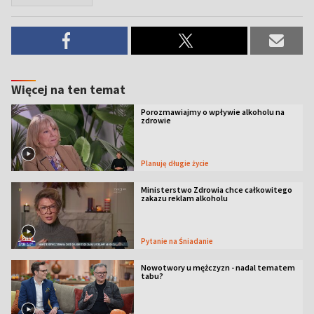
Więcej na ten temat
Porozmawiajmy o wpływie alkoholu na
zdrowie
Planuję długie życie
Ministerstwo Zdrowia chce całkowitego
zakazu reklam alkoholu
Pytanie na Śniadanie
Nowotwory u mężczyzn - nadal tematem
tabu?