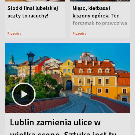
Słodki finał lubelskiej
Mięso, kiełbasa i
uczty to racuchy!
kiszony ogórek. Ten
forszmak to prawdziwa
uczta
Przepisy
Przepisy
Lublin zamienia ulice w
wielką scenę. Sztuka jest tu