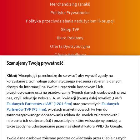
Merchandising (znaki)
Polityka Prywatności
Polityka przeciwdziałania nadużyciom i korupcji
Sklep TVP
Biuro Reklamy
Oferta Dystrybucyjna
Oferta Handlowa
Dostępność
Szanujemy Twoją prywatność
Moje zgody
Kliknij "Akceptuję i przechodzę do serwisu", aby wyrazić zgody na
Procedura zgłoszeń wewnętrznych
korzystanie z technologii automatycznego śledzenia i zbierania danych,
dostęp do informacji na Twoim urządzeniu końcowym i ich
przechowywanie oraz na przetwarzanie Twoich danych osobowych przez
nas, czyli Telewizję Polską S.A. w likwidacji (zwaną dalej również „TVP”),
Zaufanych Partnerów z IAB* (1201 firm)
oraz pozostałych
Zaufanych
Partnerów TVP (93 firm)
, w celach marketingowych (w tym do
zautomatyzowanego dopasowania reklam do Twoich zainteresowań i
mierzenia ich skuteczności) i pozostałych, które wskazujemy poniżej, a
także zgody na udostępnianie przez nas identyfikatora PPID do Google.
Twoje dane osobowe zbierane podczas odwiedzania przez Ciebie naszych