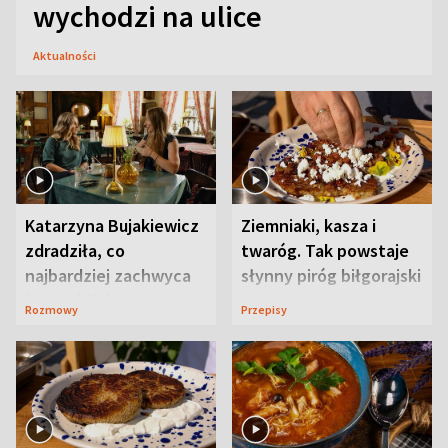
wychodzi na ulice
Aktualności
Katarzyna Bujakiewicz
Ziemniaki, kasza i
zdradziła, co
twaróg. Tak powstaje
najbardziej zachwyca
słynny piróg biłgorajski
ją w Lublinie
Rozmowy
Przepisy