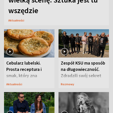
wszędzie
Aktualności
Cebularz lubelski.
Zespół KSU ma sposób
Prosta receptura i
na długowieczność.
smak, który zna
Zdradzili swój sekret
Lubelszczyzna
Aktualności
Rozmowy