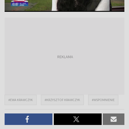
#EWA KRAWCZYK
#KRZYSZTOF KRAWCZYK
#WSPOMNIENIE