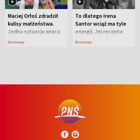
Maciej Orłoś zdradził
To dlatego Irena
kulisy małżeństwa.
Santor wciąż ma tyle
Jedna sytuacja wraca
energii. Jej recepta
jak bumerang
jest zaskakująco
Rozmowy
Rozmowy
prosta