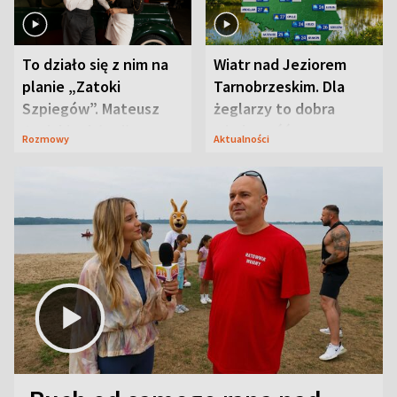
To działo się z nim na
Wiatr nad Jeziorem
planie „Zatoki
Tarnobrzeskim. Dla
Szpiegów”. Mateusz
żeglarzy to dobra
Janicki odsłonił
wiadomość
Rozmowy
Aktualności
aktorski sekret