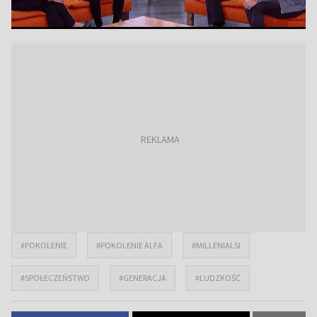
#POKOLENIE
#POKOLENIE ALFA
#MILLENIALSI
#SPOŁECZEŃSTWO
#GENERACJA
#LUDZKOŚĆ