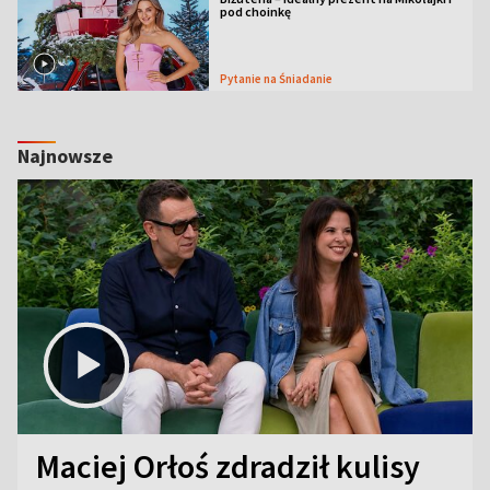
pod choinkę
Pytanie na Śniadanie
Najnowsze
Maciej Orłoś zdradził kulisy