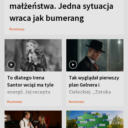
małżeństwa. Jedna sytuacja
wraca jak bumerang
Rozmowy
To dlatego Irena
Tak wyglądał pierwszy
Santor wciąż ma tyle
plan Gelnera i
energii. Jej recepta
Cieleckiej. „Zatoka
jest zaskakująco
szpiegów” od razu ich
Rozmowy
Rozmowy
prosta
zaskoczyła