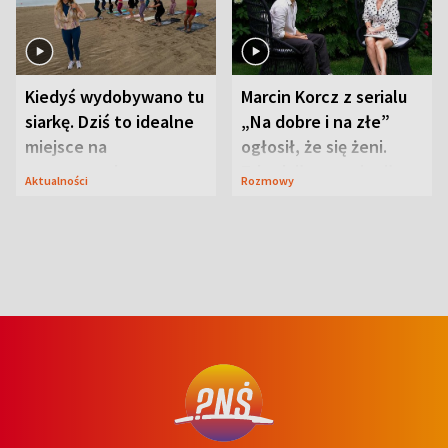
Kiedyś wydobywano tu
Marcin Korcz z serialu
siarkę. Dziś to idealne
„Na dobre i na złe”
miejsce na
ogłosił, że się żeni.
wypoczynek
Zdradził, co zmienił
Aktualności
Rozmowy
syn