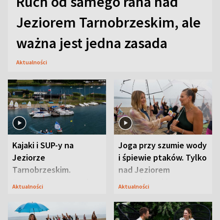
Ruch od samego rana nad
Jeziorem Tarnobrzeskim, ale
ważna jest jedna zasada
Aktualności
Kajaki i SUP-y na
Joga przy szumie wody
Jeziorze
i śpiewie ptaków. Tylko
Tarnobrzeskim.
nad Jeziorem
Przyrodnicy zwracają
Tarnobrzeskim
Aktualności
Aktualności
uwagę na coś jeszcze