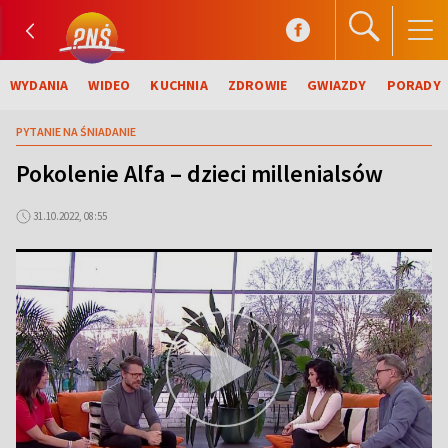
WYDANIA
WIDEO
KUCHNIA
ZDROWIE
GWIAZDY
PORADY
PYTANIE NA ŚNIADANIE
Pokolenie Alfa – dzieci millenialsów
31.10.2022, 08:55