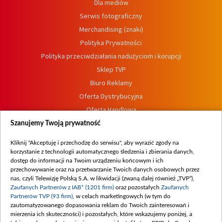
Dla mediów
Serwis fotograficzny
Merchandising (znaki)
Polityka Prywatności
Polityka przeciwdziałania nadużyciom i korupcji
Sklep TVP
Biuro Reklamy
Oferta Dystrybucyjna
Oferta Handlowa
Dostępność
Szanujemy Twoją prywatność
Moje zgody
Kliknij "Akceptuję i przechodzę do serwisu", aby wyrazić zgody na
Procedura zgłoszeń wewnętrznych
korzystanie z technologii automatycznego śledzenia i zbierania danych,
dostęp do informacji na Twoim urządzeniu końcowym i ich
przechowywanie oraz na przetwarzanie Twoich danych osobowych przez
nas, czyli Telewizję Polską S.A. w likwidacji (zwaną dalej również „TVP”),
Zaufanych Partnerów z IAB* (1201 firm)
oraz pozostałych
Zaufanych
Partnerów TVP (93 firm)
, w celach marketingowych (w tym do
zautomatyzowanego dopasowania reklam do Twoich zainteresowań i
mierzenia ich skuteczności) i pozostałych, które wskazujemy poniżej, a