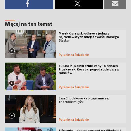
Więcej na ten temat
Marek Krajewski odkrywa jedną z
najciekawszych miejscowości Dolnego
Śląska
Pytanie na Śniadanie
Łukasz z „Rolnik szuka żony” o cenach
truskawek. Koszty i pogoda uderzają w
rolników
Pytanie na Śniadanie
Ewa Chodakowska o tajemniczej
chorobie mięśni
Pytanie na Śniadanie
Biżuteria – idealny prezent na Mikołajki i