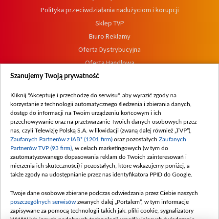
Polityka przeciwdziałania nadużyciom i korupcji
Sklep TVP
Biuro Reklamy
Oferta Dystrybucyjna
Oferta Handlowa
Dostępność
Szanujemy Twoją prywatność
Moje zgody
Kliknij "Akceptuję i przechodzę do serwisu", aby wyrazić zgody na
Procedura zgłoszeń wewnętrznych
korzystanie z technologii automatycznego śledzenia i zbierania danych,
dostęp do informacji na Twoim urządzeniu końcowym i ich
przechowywanie oraz na przetwarzanie Twoich danych osobowych przez
nas, czyli Telewizję Polską S.A. w likwidacji (zwaną dalej również „TVP”),
Zaufanych Partnerów z IAB* (1201 firm)
oraz pozostałych
Zaufanych
Partnerów TVP (93 firm)
, w celach marketingowych (w tym do
zautomatyzowanego dopasowania reklam do Twoich zainteresowań i
mierzenia ich skuteczności) i pozostałych, które wskazujemy poniżej, a
także zgody na udostępnianie przez nas identyfikatora PPID do Google.
Twoje dane osobowe zbierane podczas odwiedzania przez Ciebie naszych
poszczególnych serwisów
zwanych dalej „Portalem”, w tym informacje
zapisywane za pomocą technologii takich jak: pliki cookie, sygnalizatory