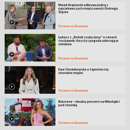
Marek Krajewski odkrywa jedną z
najciekawszych miejscowości Dolnego
Śląska
Pytanie na Śniadanie
Łukasz z „Rolnik szuka żony” o cenach
truskawek. Koszty i pogoda uderzają w
rolników
Pytanie na Śniadanie
Ewa Chodakowska o tajemniczej
chorobie mięśni
Pytanie na Śniadanie
Biżuteria – idealny prezent na Mikołajki i
pod choinkę
Pytanie na Śniadanie