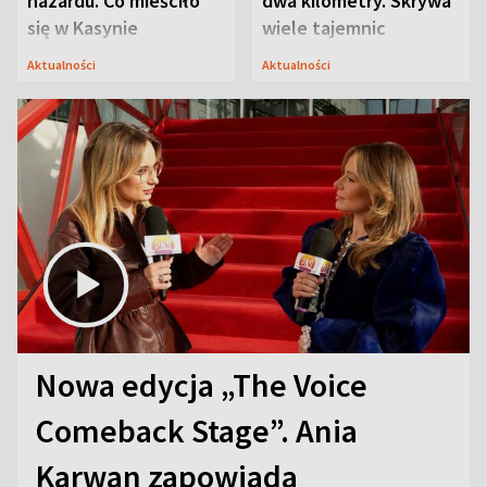
hazardu. Co mieściło
dwa kilometry. Skrywa
się w Kasynie
wiele tajemnic
Oficerskim?
Aktualności
Aktualności
Nowa edycja „The Voice
Comeback Stage”. Ania
Karwan zapowiada