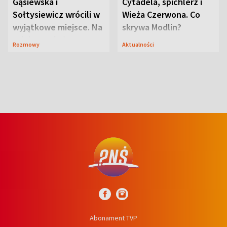
Gąsiewska i
Cytadela, spichlerz i
Sołtysiewicz wrócili w
Wieża Czerwona. Co
wyjątkowe miejsce. Na
skrywa Modlin?
szlaku czekał
Rozmowy
Aktualności
niedźwiedź
Abonament TVP