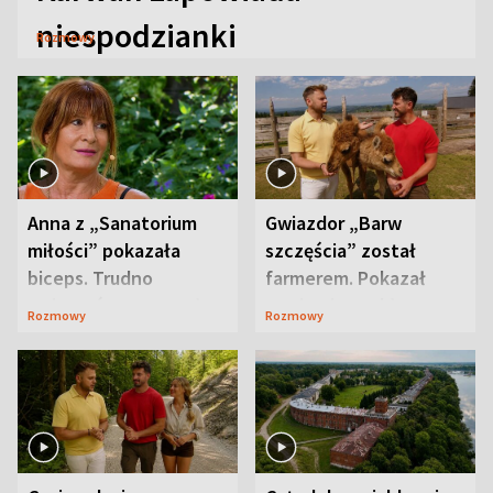
niespodzianki
Rozmowy
Anna z „Sanatorium
Gwiazdor „Barw
miłości” pokazała
szczęścia” został
biceps. Trudno
farmerem. Pokazał
uwierzyć, co przeszła
swoje niezwykłe
Rozmowy
Rozmowy
wcześniej
ranczo