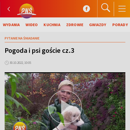
WYDANIA
WIDEO
KUCHNIA
ZDROWIE
GWIAZDY
PORADY
PYTANIE NA ŚNIADANIE
Pogoda i psi goście cz.3
30.10.2022, 10:05