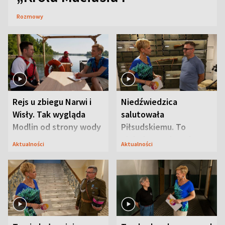
Rozmowy
Rejs u zbiegu Narwi i
Niedźwiedzica
Wisły. Tak wygląda
salutowała
Modlin od strony wody
Piłsudskiemu. To
niejedyna tajemnica
Aktualności
Aktualności
Modlina