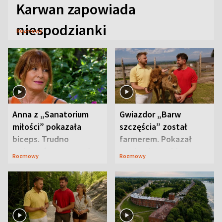
Karwan zapowiada
niespodzianki
Rozmowy
Anna z „Sanatorium
Gwiazdor „Barw
miłości” pokazała
szczęścia” został
biceps. Trudno
farmerem. Pokazał
uwierzyć, co przeszła
swoje niezwykłe
Rozmowy
Rozmowy
wcześniej
ranczo