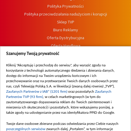
Polityka Prywatności
Polityka przeciwdziałania nadużyciom i korupcji
Sklep TVP
Biuro Reklamy
Oferta Dystrybucyjna
Oferta Handlowa
Dostępność
Szanujemy Twoją prywatność
Moje zgody
Kliknij "Akceptuję i przechodzę do serwisu", aby wyrazić zgody na
Procedura zgłoszeń wewnętrznych
korzystanie z technologii automatycznego śledzenia i zbierania danych,
dostęp do informacji na Twoim urządzeniu końcowym i ich
przechowywanie oraz na przetwarzanie Twoich danych osobowych przez
nas, czyli Telewizję Polską S.A. w likwidacji (zwaną dalej również „TVP”),
Zaufanych Partnerów z IAB* (1201 firm)
oraz pozostałych
Zaufanych
Partnerów TVP (93 firm)
, w celach marketingowych (w tym do
zautomatyzowanego dopasowania reklam do Twoich zainteresowań i
mierzenia ich skuteczności) i pozostałych, które wskazujemy poniżej, a
także zgody na udostępnianie przez nas identyfikatora PPID do Google.
Twoje dane osobowe zbierane podczas odwiedzania przez Ciebie naszych
poszczególnych serwisów
zwanych dalej „Portalem”, w tym informacje