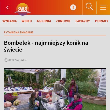
WYDANIA
WIDEO
KUCHNIA
ZDROWIE
GWIAZDY
PORADY
PYTANIE NA ŚNIADANIE
Bombelek - najmniejszy konik na
świecie
30.10.2022, 07:53