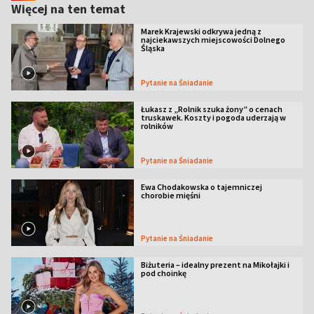
Więcej na ten temat
Marek Krajewski odkrywa jedną z
najciekawszych miejscowości Dolnego
Śląska
Pytanie na Śniadanie
Łukasz z „Rolnik szuka żony” o cenach
truskawek. Koszty i pogoda uderzają w
rolników
Pytanie na Śniadanie
Ewa Chodakowska o tajemniczej
chorobie mięśni
Pytanie na Śniadanie
Biżuteria – idealny prezent na Mikołajki i
pod choinkę