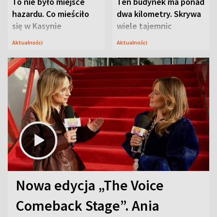
To nie było miejsce
Ten budynek ma ponad
hazardu. Co mieściło
dwa kilometry. Skrywa
się w Kasynie
wiele tajemnic
Oficerskim?
Aktualności
Aktualności
Nowa edycja „The Voice
Comeback Stage”. Ania