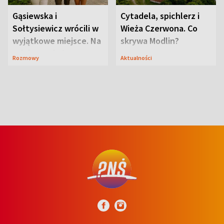
Gąsiewska i
Cytadela, spichlerz i
Sołtysiewicz wrócili w
Wieża Czerwona. Co
wyjątkowe miejsce. Na
skrywa Modlin?
szlaku czekał
Rozmowy
Aktualności
niedźwiedź