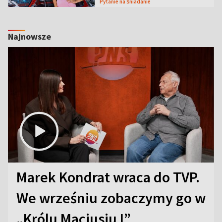
Pytanie na Śniadanie
Najnowsze
Marek Kondrat wraca do TVP.
We wrześniu zobaczymy go w
„Królu Maciusiu I”