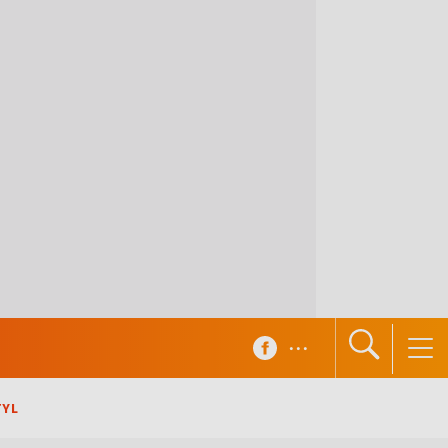
...
TYL