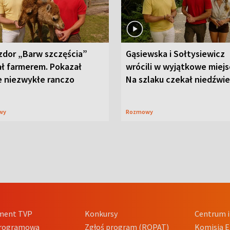
zdor „Barw szczęścia”
Gąsiewska i Sołtysiewicz
ał farmerem. Pokazał
wrócili w wyjątkowe miejs
e niezwykłe ranczo
Na szlaku czekał niedźwi
wy
Rozmowy
ment TVP
Konkursy
Centrum i
Programowa
Zgłoś program (ROPAT)
Komisja E