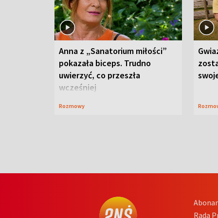
Anna z „Sanatorium miłości”
Gwia
pokazała biceps. Trudno
zost
uwierzyć, co przeszła
swoj
wcześniej
Rozmowy
Rozmo
Abona
Rada 