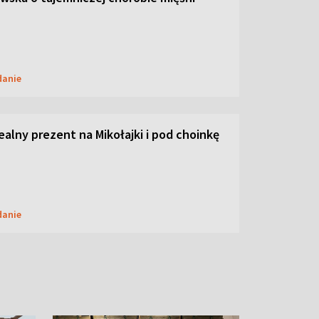
danie
dealny prezent na Mikołajki i pod choinkę
danie