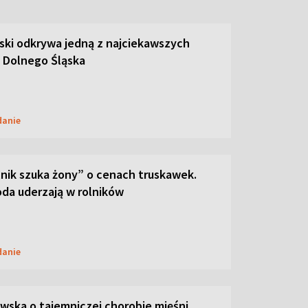
ski odkrywa jedną z najciekawszych
 Dolnego Śląska
danie
lnik szuka żony” o cenach truskawek.
oda uderzają w rolników
danie
ska o tajemniczej chorobie mięśni