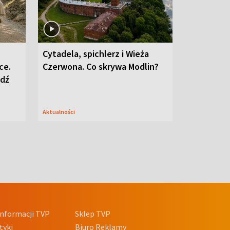
Cytadela, spichlerz i Wieża
ce.
Czerwona. Co skrywa Modlin?
edź
Aktualności
nformacji TVP
Sklep TVP
tyki
Biuro Reklamy