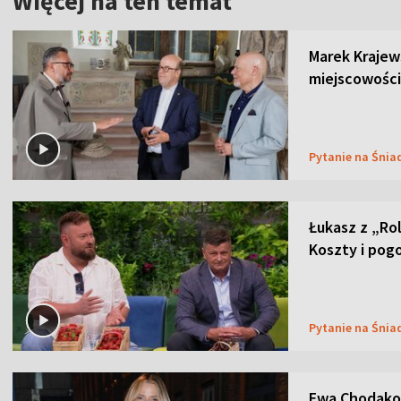
Więcej na ten temat
Marek Krajew
miejscowości
Pytanie na Śnia
Łukasz z „Ro
Koszty i pog
Pytanie na Śnia
Ewa Chodakow