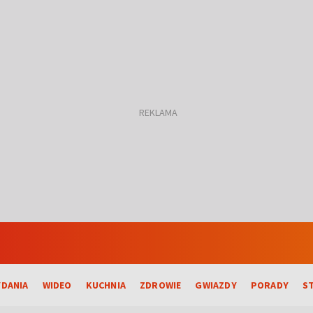
DANIA
WIDEO
KUCHNIA
ZDROWIE
GWIAZDY
PORADY
S