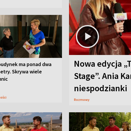
Nowa edycja „
budynek ma ponad dwa
etry. Skrywa wiele
Stage”. Ania K
mnic
niespodzianki
ności
Rozmowy