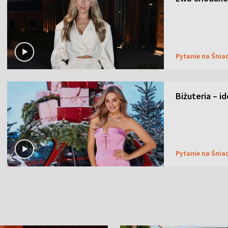
Pytanie na Śnia
Biżuteria – i
Pytanie na Śnia