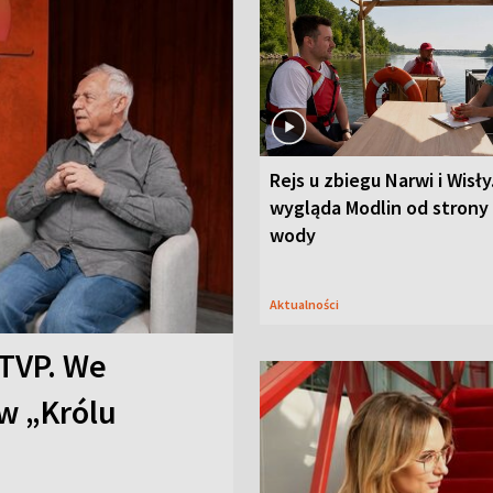
Rejs u zbiegu Narwi i Wisły
wygląda Modlin od strony
wody
Aktualności
TVP. We
w „Królu