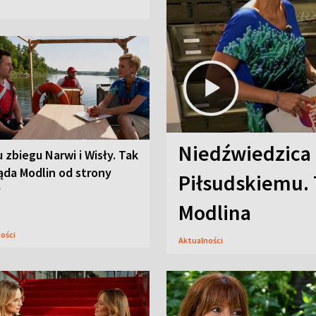
Niedźwiedzica
u zbiegu Narwi i Wisły. Tak
ąda Modlin od strony
Piłsudskiemu. 
y
Modlina
ności
Aktualności