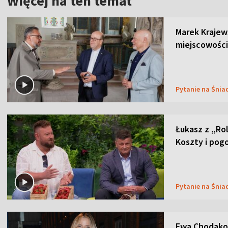
Więcej na ten temat
Marek Krajew
miejscowości
Pytanie na Śnia
Łukasz z „Ro
Koszty i pog
Pytanie na Śnia
Ewa Chodakow