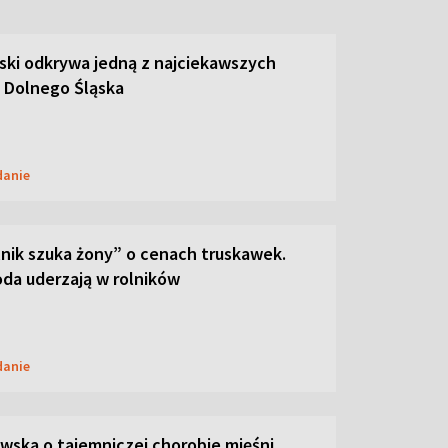
ski odkrywa jedną z najciekawszych
 Dolnego Śląska
danie
lnik szuka żony” o cenach truskawek.
oda uderzają w rolników
danie
ska o tajemniczej chorobie mięśni