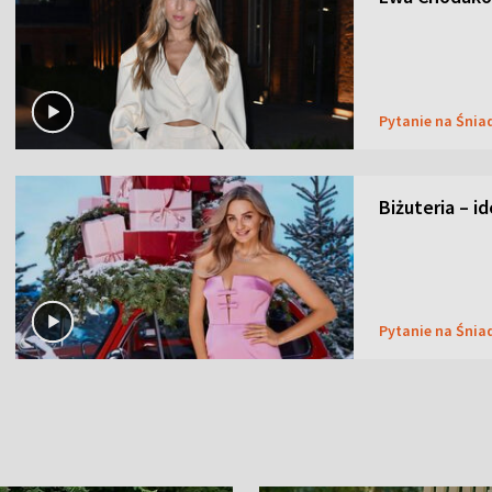
Pytanie na Śnia
Biżuteria – i
Pytanie na Śnia