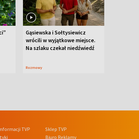
ci”
Gąsiewska i Sołtysiewicz
wrócili w wyjątkowe miejsce.
Na szlaku czekał niedźwiedź
Rozmowy
nformacji TVP
Sklep TVP
tyki
Biuro Reklamy