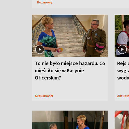
Rozmowy
To nie było miejsce hazardu. Co
Rejs 
mieściło się w Kasynie
wygl
Oficerskim?
wod
Aktualności
Aktual