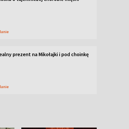
danie
dealny prezent na Mikołajki i pod choinkę
danie