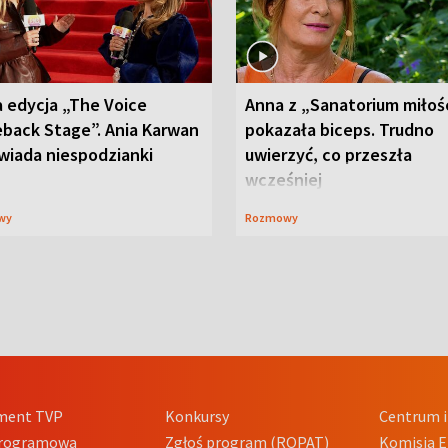
 edycja „The Voice
Anna z „Sanatorium miłoś
back Stage”. Ania Karwan
pokazała biceps. Trudno
wiada niespodzianki
uwierzyć, co przeszła
wcześniej
wy
Rozmowy
ment TVP
Konkursy
Centrum i
Programowa
Zgłoś program (ROPAT)
Komisja E