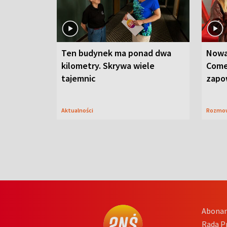
Ten budynek ma ponad dwa
Nowa
kilometry. Skrywa wiele
Come
tajemnic
zapo
Aktualności
Rozmo
Abona
Rada 