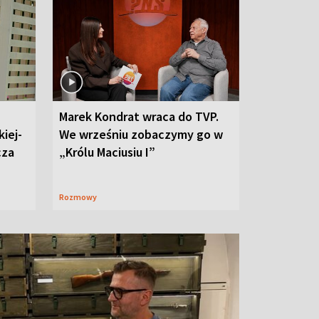
Marek Kondrat wraca do TVP.
iej-
We wrześniu zobaczymy go w
cza
„Królu Maciusiu I”
Rozmowy