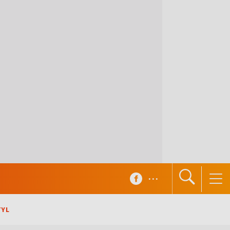
...
TYL