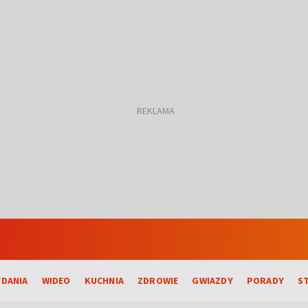
DANIA
WIDEO
KUCHNIA
ZDROWIE
GWIAZDY
PORADY
S