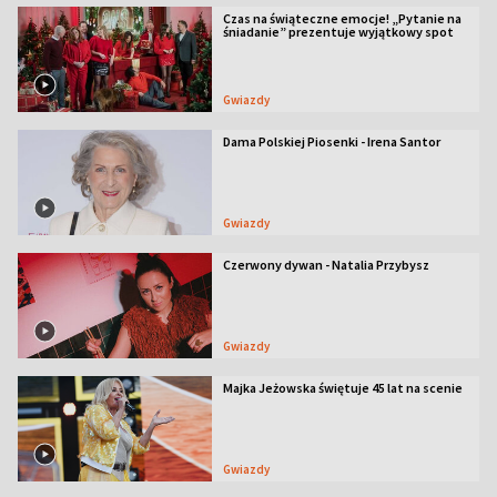
Czas na świąteczne emocje! „Pytanie na
śniadanie” prezentuje wyjątkowy spot
Gwiazdy
Dama Polskiej Piosenki - Irena Santor
Gwiazdy
Czerwony dywan - Natalia Przybysz
Gwiazdy
Majka Jeżowska świętuje 45 lat na scenie
Gwiazdy