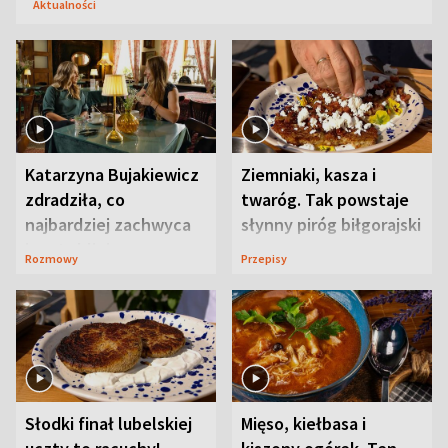
Aktualności
Katarzyna Bujakiewicz
Ziemniaki, kasza i
zdradziła, co
twaróg. Tak powstaje
najbardziej zachwyca
słynny piróg biłgorajski
ją w Lublinie
Rozmowy
Przepisy
Słodki finał lubelskiej
Mięso, kiełbasa i