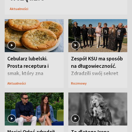
Aktualności
Cebularz lubelski.
Zespół KSU ma sposób
Prosta receptura i
na długowieczność.
smak, który zna
Zdradzili swój sekret
Lubelszczyzna
Aktualności
Rozmowy
Maciej Orłoś zdradził
To dlatego Irena