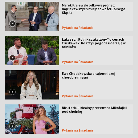
Marek Krajewski odkrywa jedną z
najciekawszych miejscowości Dolnego
Śląska
Pytanie na Śniadanie
Łukasz z „Rolnik szuka żony” o cenach
truskawek. Koszty i pogoda uderzają w
rolników
Pytanie na Śniadanie
Ewa Chodakowska o tajemniczej
chorobie mięśni
Pytanie na Śniadanie
Biżuteria – idealny prezent na Mikołajki i
pod choinkę
Pytanie na Śniadanie