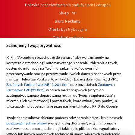
Polityka przeciwdziałania nadużyciom i korupcji
Sklep TVP
Biuro Reklamy
Oferta Dystrybucyjna
Oferta Handlowa
Dostępność
Szanujemy Twoją prywatność
Moje zgody
Kliknij "Akceptuję i przechodzę do serwisu", aby wyrazić zgody na
Procedura zgłoszeń wewnętrznych
korzystanie z technologii automatycznego śledzenia i zbierania danych,
dostęp do informacji na Twoim urządzeniu końcowym i ich
przechowywanie oraz na przetwarzanie Twoich danych osobowych przez
nas, czyli Telewizję Polską S.A. w likwidacji (zwaną dalej również „TVP”),
Zaufanych Partnerów z IAB* (1201 firm)
oraz pozostałych
Zaufanych
Partnerów TVP (93 firm)
, w celach marketingowych (w tym do
zautomatyzowanego dopasowania reklam do Twoich zainteresowań i
mierzenia ich skuteczności) i pozostałych, które wskazujemy poniżej, a
także zgody na udostępnianie przez nas identyfikatora PPID do Google.
Twoje dane osobowe zbierane podczas odwiedzania przez Ciebie naszych
poszczególnych serwisów
zwanych dalej „Portalem”, w tym informacje
zapisywane za pomocą technologii takich jak: pliki cookie, sygnalizatory
WWW lub innych podobnych technologii umożliwiających świadczenie