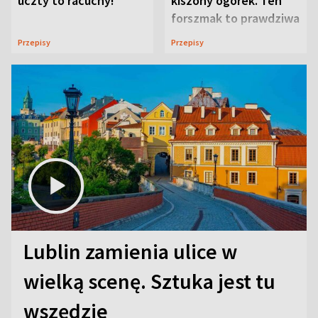
uczty to racuchy!
kiszony ogórek. Ten
forszmak to prawdziwa
uczta
Przepisy
Przepisy
Lublin zamienia ulice w
wielką scenę. Sztuka jest tu
wszędzie