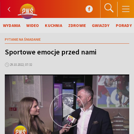
WYDANIA
WIDEO
KUCHNIA
ZDROWIE
GWIAZDY
PORADY
PYTANIE NA ŚNIADANIE
Sportowe emocje przed nami
29.10.2022, 07:32