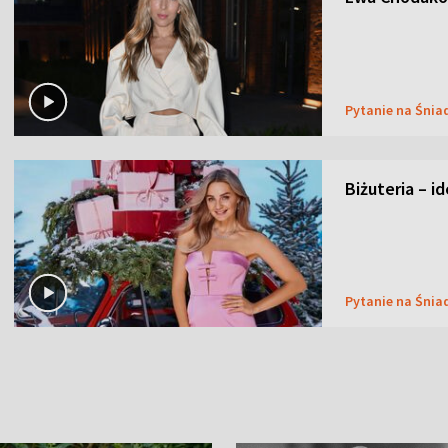
Pytanie na Śnia
Biżuteria – i
Pytanie na Śnia