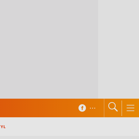
...
TYL