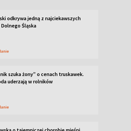
ski odkrywa jedną z najciekawszych
 Dolnego Śląska
danie
lnik szuka żony” o cenach truskawek.
oda uderzają w rolników
danie
ska o tajemniczej chorobie mięśni