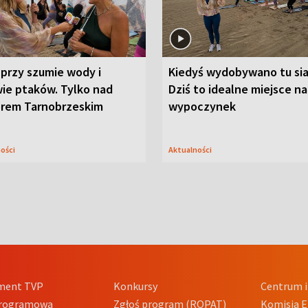
przy szumie wody i
Kiedyś wydobywano tu sia
ie ptaków. Tylko nad
Dziś to idealne miejsce na
orem Tarnobrzeskim
wypoczynek
ności
Aktualności
ment TVP
Konkursy
Centrum i
Programowa
Zgłoś program (ROPAT)
Komisja E