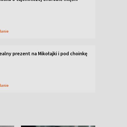
danie
dealny prezent na Mikołajki i pod choinkę
danie