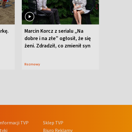
rkę.
Marcin Korcz z serialu „Na
dobre i na złe” ogłosił, że się
żeni. Zdradził, co zmienił syn
Rozmowy
nformacji TVP
Sklep TVP
tyki
Biuro Reklamy