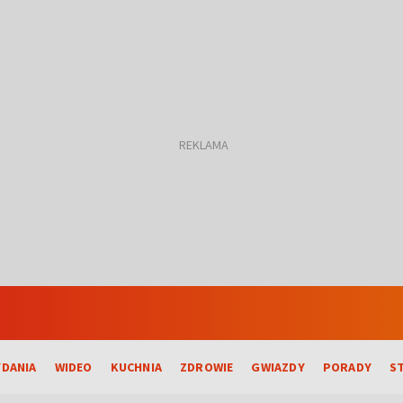
DANIA
WIDEO
KUCHNIA
ZDROWIE
GWIAZDY
PORADY
S