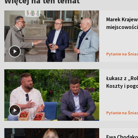
Więcej na ten temat
Marek Krajew
miejscowości
Pytanie na Śnia
Łukasz z „Ro
Koszty i pog
Pytanie na Śnia
Ewa Chodakow