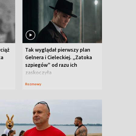
ciąż
Tak wyglądał pierwszy plan
ta
Gelnera i Cieleckiej. „Zatoka
szpiegów” od razu ich
zaskoczyła
Rozmowy