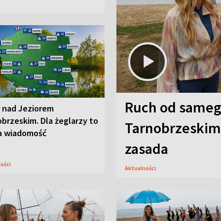
Ruch od sameg
r nad Jeziorem
brzeskim. Dla żeglarzy to
Tarnobrzeskim,
a wiadomość
zasada
ności
Aktualności