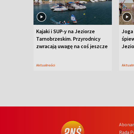
Kajaki i SUP-y na Jeziorze
Joga 
Tarnobrzeskim. Przyrodnicy
śpiew
zwracają uwagę na coś jeszcze
Jezi
Aktualności
Aktual
Abona
Rada 