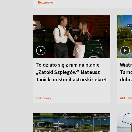
Rozmowy
To działo się z nim na planie
Wiat
„Zatoki Szpiegów”. Mateusz
Tarno
Janicki odsłonił aktorski sekret
dobr
Rozmowy
Aktual