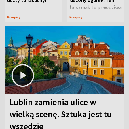
uczty to racuchy!
kiszony ogórek. Ten
forszmak to prawdziwa
uczta
Przepisy
Przepisy
Lublin zamienia ulice w
wielką scenę. Sztuka jest tu
wszędzie