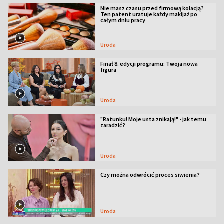
Nie masz czasu przed firmową kolacją?
Ten patent uratuje każdy makijaż po
całym dniu pracy
Uroda
Finał 8. edycji programu: Twoja nowa
figura
Uroda
"Ratunku! Moje usta znikają!" - jak temu
zaradzić?
Uroda
Czy można odwrócić proces siwienia?
Uroda