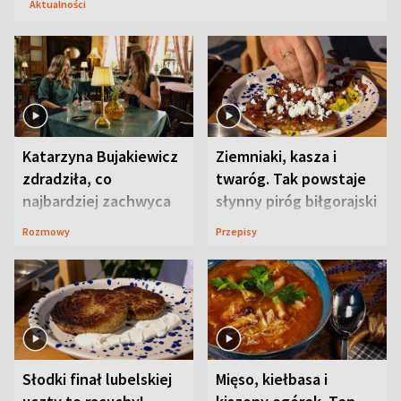
Aktualności
Katarzyna Bujakiewicz
Ziemniaki, kasza i
zdradziła, co
twaróg. Tak powstaje
najbardziej zachwyca
słynny piróg biłgorajski
ją w Lublinie
Rozmowy
Przepisy
Słodki finał lubelskiej
Mięso, kiełbasa i