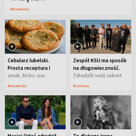
Aktualności
Cebularz lubelski.
Zespół KSU ma sposób
Prosta receptura i
na długowieczność.
smak, który zna
Zdradzili swój sekret
Lubelszczyzna
Aktualności
Rozmowy
Maciej Orłoś zdradził
To dlatego Irena