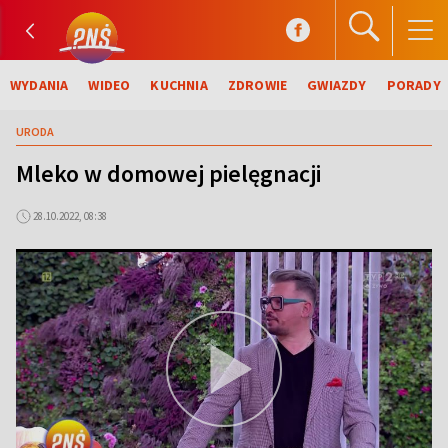
WYDANIA
WIDEO
KUCHNIA
ZDROWIE
GWIAZDY
PORADY
URODA
Mleko w domowej pielęgnacji
28.10.2022, 08:38