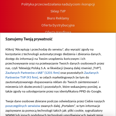
Polityka przeciwdziałania nadużyciom i korupcji
Sklep TVP
Biuro Reklamy
Oferta Dystrybucyjna
Oferta Handlowa
Dostępność
Szanujemy Twoją prywatność
Moje zgody
Kliknij "Akceptuję i przechodzę do serwisu", aby wyrazić zgody na
Procedura zgłoszeń wewnętrznych
korzystanie z technologii automatycznego śledzenia i zbierania danych,
dostęp do informacji na Twoim urządzeniu końcowym i ich
przechowywanie oraz na przetwarzanie Twoich danych osobowych przez
nas, czyli Telewizję Polską S.A. w likwidacji (zwaną dalej również „TVP”),
Zaufanych Partnerów z IAB* (1201 firm)
oraz pozostałych
Zaufanych
Partnerów TVP (93 firm)
, w celach marketingowych (w tym do
zautomatyzowanego dopasowania reklam do Twoich zainteresowań i
mierzenia ich skuteczności) i pozostałych, które wskazujemy poniżej, a
także zgody na udostępnianie przez nas identyfikatora PPID do Google.
Twoje dane osobowe zbierane podczas odwiedzania przez Ciebie naszych
poszczególnych serwisów
zwanych dalej „Portalem”, w tym informacje
zapisywane za pomocą technologii takich jak: pliki cookie, sygnalizatory
WWW lub innych podobnych technologii umożliwiających świadczenie