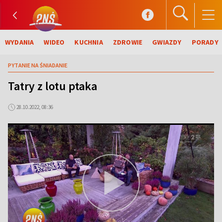
WYDANIA
WIDEO
KUCHNIA
ZDROWIE
GWIAZDY
PORADY
PYTANIE NA ŚNIADANIE
Tatry z lotu ptaka
28.10.2022, 08:36