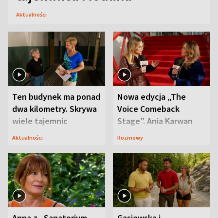
Aktualności
Ten budynek ma ponad
Nowa edycja „The
dwa kilometry. Skrywa
Voice Comeback
wiele tajemnic
Stage”. Ania Karwan
zapowiada
Aktualności
Rozmowy
niespodzianki
Anna z „Sanatorium
Gąsiewska i