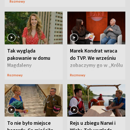
Rozmowy
Tak wygląda
Marek Kondrat wraca
pakowanie w domu
do TVP. We wrześniu
Magdaleny
zobaczymy go w „Królu
Waligórskiej-Lisieckiej.
Maciusiu I”
Rozmowy
Rozmowy
Mąż nie odpuszcza
To nie było miejsce
Rejs u zbiegu Narwi i