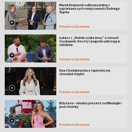
Marek Krajewski odkrywa jedną z
najciekawszych miejscowości Dolnego
Śląska
Pytanie na Śniadanie
Łukasz z „Rolnik szuka żony” o cenach
truskawek. Koszty i pogoda uderzają w
rolników
Pytanie na Śniadanie
Ewa Chodakowska o tajemniczej
chorobie mięśni
Pytanie na Śniadanie
Biżuteria – idealny prezent na Mikołajki i
pod choinkę
Pytanie na Śniadanie