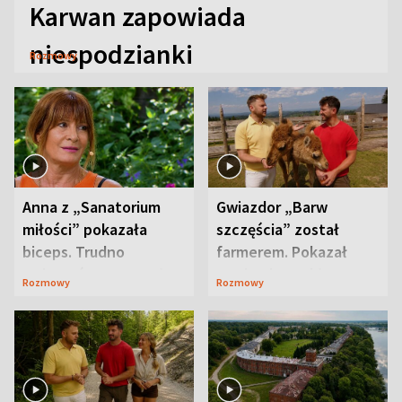
Karwan zapowiada
niespodzianki
Rozmowy
Anna z „Sanatorium
Gwiazdor „Barw
miłości” pokazała
szczęścia” został
biceps. Trudno
farmerem. Pokazał
uwierzyć, co przeszła
swoje niezwykłe
Rozmowy
Rozmowy
wcześniej
ranczo