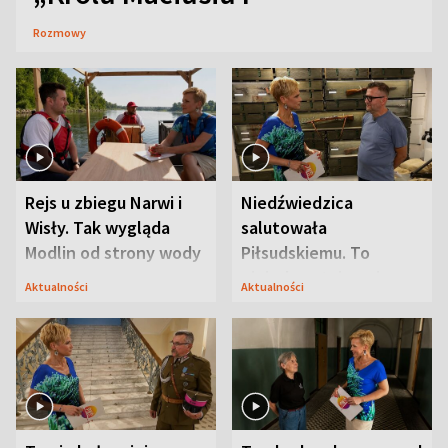
Rozmowy
Rejs u zbiegu Narwi i
Niedźwiedzica
Wisły. Tak wygląda
salutowała
Modlin od strony wody
Piłsudskiemu. To
niejedyna tajemnica
Aktualności
Aktualności
Modlina