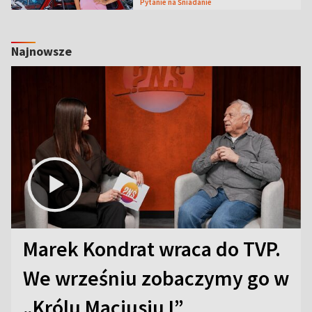
Pytanie na Śniadanie
Najnowsze
Marek Kondrat wraca do TVP.
We wrześniu zobaczymy go w
„Królu Maciusiu I”