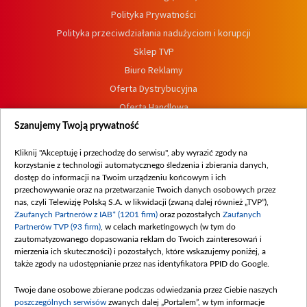
Polityka Prywatności
Polityka przeciwdziałania nadużyciom i korupcji
Sklep TVP
Biuro Reklamy
Oferta Dystrybucyjna
Oferta Handlowa
Dostępność
Szanujemy Twoją prywatność
Moje zgody
Kliknij "Akceptuję i przechodzę do serwisu", aby wyrazić zgody na
Procedura zgłoszeń wewnętrznych
korzystanie z technologii automatycznego śledzenia i zbierania danych,
dostęp do informacji na Twoim urządzeniu końcowym i ich
przechowywanie oraz na przetwarzanie Twoich danych osobowych przez
nas, czyli Telewizję Polską S.A. w likwidacji (zwaną dalej również „TVP”),
Zaufanych Partnerów z IAB* (1201 firm)
oraz pozostałych
Zaufanych
Partnerów TVP (93 firm)
, w celach marketingowych (w tym do
zautomatyzowanego dopasowania reklam do Twoich zainteresowań i
mierzenia ich skuteczności) i pozostałych, które wskazujemy poniżej, a
także zgody na udostępnianie przez nas identyfikatora PPID do Google.
Twoje dane osobowe zbierane podczas odwiedzania przez Ciebie naszych
poszczególnych serwisów
zwanych dalej „Portalem”, w tym informacje