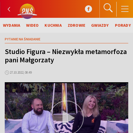
WYDANIA
WIDEO
KUCHNIA
ZDROWIE
GWIAZDY
PORADY
PYTANIE NA ŚNIADANIE
Studio Figura – Niezwykła metamorfoza
pani Małgorzaty
27.10.2022, 08:49