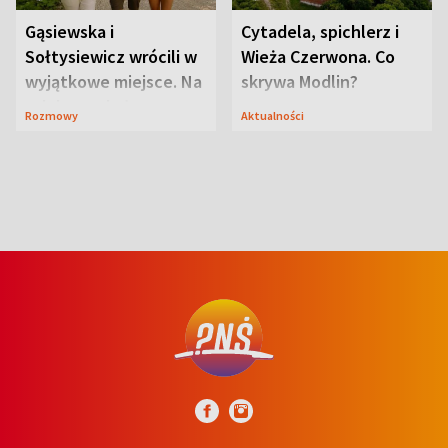
Gąsiewska i
Cytadela, spichlerz i
Sołtysiewicz wrócili w
Wieża Czerwona. Co
wyjątkowe miejsce. Na
skrywa Modlin?
szlaku czekał
Rozmowy
Aktualności
niedźwiedź