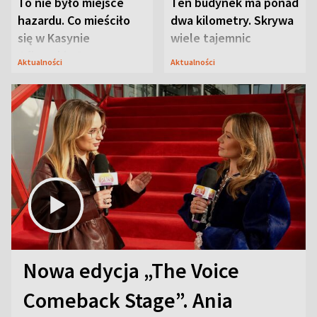
To nie było miejsce
Ten budynek ma ponad
hazardu. Co mieściło
dwa kilometry. Skrywa
się w Kasynie
wiele tajemnic
Oficerskim?
Aktualności
Aktualności
Nowa edycja „The Voice
Comeback Stage”. Ania