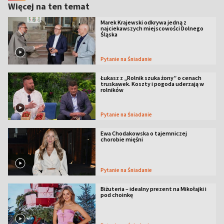
Więcej na ten temat
Marek Krajewski odkrywa jedną z
najciekawszych miejscowości Dolnego
Śląska
Pytanie na Śniadanie
Łukasz z „Rolnik szuka żony” o cenach
truskawek. Koszty i pogoda uderzają w
rolników
Pytanie na Śniadanie
Ewa Chodakowska o tajemniczej
chorobie mięśni
Pytanie na Śniadanie
Biżuteria – idealny prezent na Mikołajki i
pod choinkę