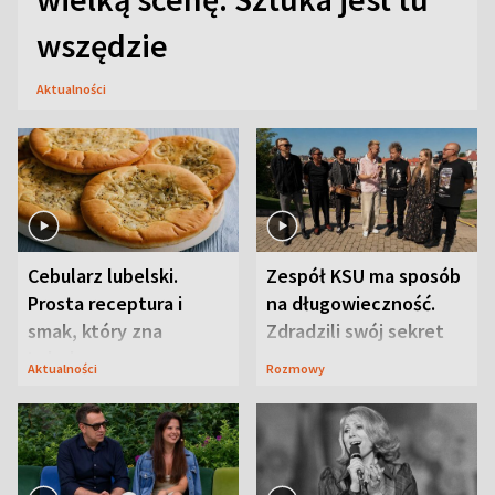
wszędzie
Aktualności
Cebularz lubelski.
Zespół KSU ma sposób
Prosta receptura i
na długowieczność.
smak, który zna
Zdradzili swój sekret
Lubelszczyzna
Aktualności
Rozmowy