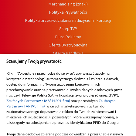
Merchandising (znaki)
Polityka Prywatności
Polityka przeciwdziałania nadużyciom i korupcji
Sklep TVP
Biuro Reklamy
Oferta Dystrybucyjna
Oferta Handlowa
Dostępność
Szanujemy Twoją prywatność
Moje zgody
Kliknij "Akceptuję i przechodzę do serwisu", aby wyrazić zgody na
Procedura zgłoszeń wewnętrznych
korzystanie z technologii automatycznego śledzenia i zbierania danych,
dostęp do informacji na Twoim urządzeniu końcowym i ich
przechowywanie oraz na przetwarzanie Twoich danych osobowych przez
nas, czyli Telewizję Polską S.A. w likwidacji (zwaną dalej również „TVP”),
Zaufanych Partnerów z IAB* (1201 firm)
oraz pozostałych
Zaufanych
Partnerów TVP (93 firm)
, w celach marketingowych (w tym do
zautomatyzowanego dopasowania reklam do Twoich zainteresowań i
mierzenia ich skuteczności) i pozostałych, które wskazujemy poniżej, a
także zgody na udostępnianie przez nas identyfikatora PPID do Google.
Twoje dane osobowe zbierane podczas odwiedzania przez Ciebie naszych