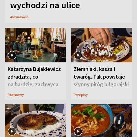
wychodzi na ulice
Aktualności
Katarzyna Bujakiewicz
Ziemniaki, kasza i
zdradziła, co
twaróg. Tak powstaje
najbardziej zachwyca
słynny piróg biłgorajski
ją w Lublinie
Rozmowy
Przepisy