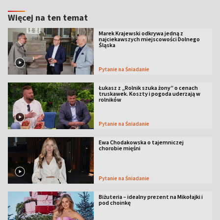
Więcej na ten temat
Marek Krajewski odkrywa jedną z
najciekawszych miejscowości Dolnego
Śląska
Pytanie na Śniadanie
Łukasz z „Rolnik szuka żony” o cenach
truskawek. Koszty i pogoda uderzają w
rolników
Pytanie na Śniadanie
Ewa Chodakowska o tajemniczej
chorobie mięśni
Pytanie na Śniadanie
Biżuteria – idealny prezent na Mikołajki i
pod choinkę