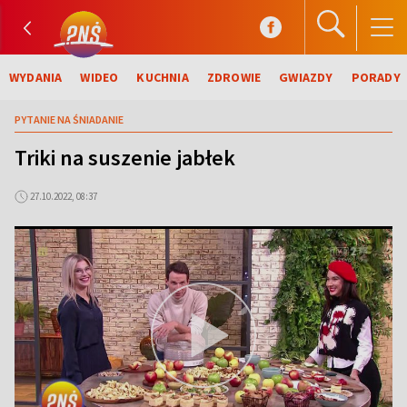
WYDANIA
WIDEO
KUCHNIA
ZDROWIE
GWIAZDY
PORADY
PYTANIE NA ŚNIADANIE
Triki na suszenie jabłek
27.10.2022, 08:37