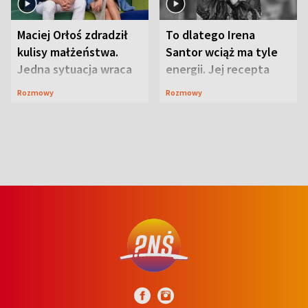
Maciej Orłoś zdradził
To dlatego Irena
kulisy małżeństwa.
Santor wciąż ma tyle
Jedna sytuacja wraca
energii. Jej recepta
jak bumerang
jest zaskakująco
Rozmowy
Rozmowy
prosta