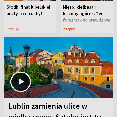
Słodki finał lubelskiej
Mięso, kiełbasa i
uczty to racuchy!
kiszony ogórek. Ten
forszmak to prawdziwa
uczta
Przepisy
Przepisy
Lublin zamienia ulice w
wielką scenę. Sztuka jest tu