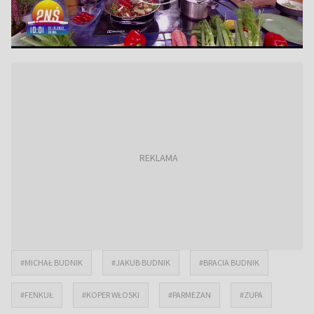
#MICHAŁ BUDNIK
#JAKUB BUDNIK
#BRACIA BUDNIK
#FENKUŁ
#KOPER WŁOSKI
#PARMEZAN
#ZUPA