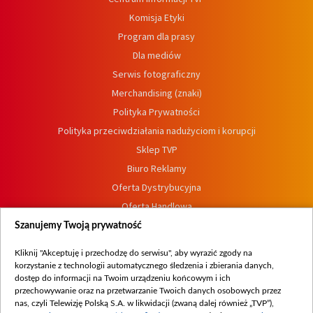
Komisja Etyki
Program dla prasy
Dla mediów
Serwis fotograficzny
Merchandising (znaki)
Polityka Prywatności
Polityka przeciwdziałania nadużyciom i korupcji
Sklep TVP
Biuro Reklamy
Oferta Dystrybucyjna
Oferta Handlowa
Dostępność
Szanujemy Twoją prywatność
Moje zgody
Kliknij "Akceptuję i przechodzę do serwisu", aby wyrazić zgody na
Procedura zgłoszeń wewnętrznych
korzystanie z technologii automatycznego śledzenia i zbierania danych,
dostęp do informacji na Twoim urządzeniu końcowym i ich
przechowywanie oraz na przetwarzanie Twoich danych osobowych przez
nas, czyli Telewizję Polską S.A. w likwidacji (zwaną dalej również „TVP”),