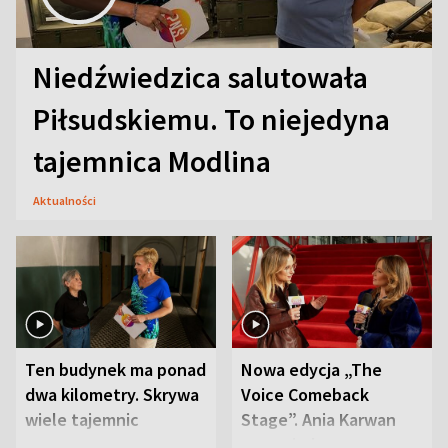
Niedźwiedzica salutowała
Piłsudskiemu. To niejedyna
tajemnica Modlina
Aktualności
Ten budynek ma ponad
Nowa edycja „The
dwa kilometry. Skrywa
Voice Comeback
wiele tajemnic
Stage”. Ania Karwan
zapowiada