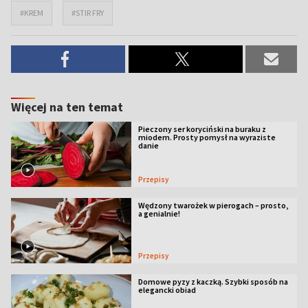
#KREM
#STIR FRY
Więcej na ten temat
Pieczony ser koryciński na buraku z
miodem. Prosty pomysł na wyraziste
danie
Przepisy
Wędzony twarożek w pierogach – prosto,
a genialnie!
Przepisy
Domowe pyzy z kaczką. Szybki sposób na
elegancki obiad