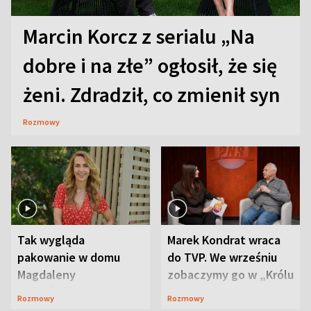
Marcin Korcz z serialu „Na
dobre i na złe” ogłosił, że się
żeni. Zdradził, co zmienił syn
Rozmowy
Tak wygląda
Marek Kondrat wraca
pakowanie w domu
do TVP. We wrześniu
Magdaleny
zobaczymy go w „Królu
Waligórskiej-Lisieckiej.
Maciusiu I”
Rozmowy
Rozmowy
Mąż nie odpuszcza