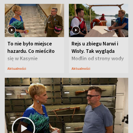
To nie było miejsce
Rejs u zbiegu Narwi i
hazardu. Co mieściło
Wisły. Tak wygląda
się w Kasynie
Modlin od strony wody
Oficerskim?
Aktualności
Aktualności