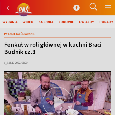
WYDANIA
WIDEO
KUCHNIA
ZDROWIE
GWIAZDY
PORADY
PYTANIE NA ŚNIADANIE
Fenkuł w roli głównej w kuchni Braci
Budnik cz.3
26.10.2022, 08:20