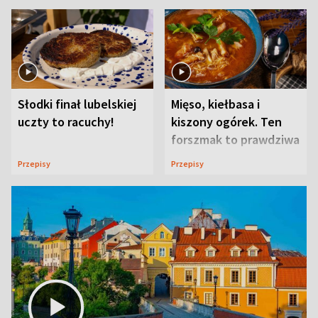
Słodki finał lubelskiej
Mięso, kiełbasa i
uczty to racuchy!
kiszony ogórek. Ten
forszmak to prawdziwa
uczta
Przepisy
Przepisy