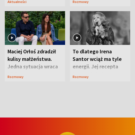
Aktualności
Rozmowy
Maciej Orłoś zdradził
To dlatego Irena
kulisy małżeństwa.
Santor wciąż ma tyle
Jedna sytuacja wraca
energii. Jej recepta
jak bumerang
jest zaskakująco
Rozmowy
Rozmowy
prosta