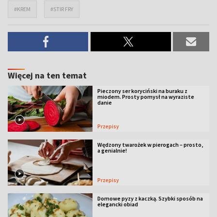
#KREM
#STIR FRY
Więcej na ten temat
Pieczony ser koryciński na buraku z
miodem. Prosty pomysł na wyraziste
danie
Przepisy
Wędzony twarożek w pierogach – prosto,
a genialnie!
Przepisy
Domowe pyzy z kaczką. Szybki sposób na
elegancki obiad