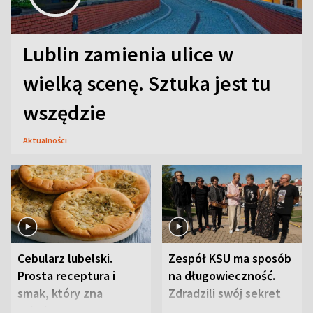
Lublin zamienia ulice w
wielką scenę. Sztuka jest tu
wszędzie
Aktualności
Cebularz lubelski.
Zespół KSU ma sposób
Prosta receptura i
na długowieczność.
smak, który zna
Zdradzili swój sekret
Lubelszczyzna