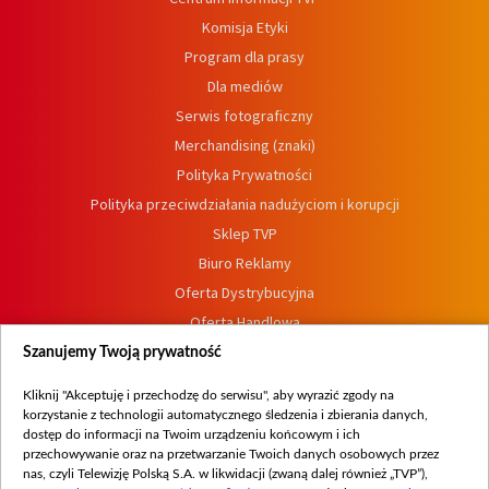
Komisja Etyki
Program dla prasy
Dla mediów
Serwis fotograficzny
Merchandising (znaki)
Polityka Prywatności
Polityka przeciwdziałania nadużyciom i korupcji
Sklep TVP
Biuro Reklamy
Oferta Dystrybucyjna
Oferta Handlowa
Dostępność
Szanujemy Twoją prywatność
Moje zgody
Kliknij "Akceptuję i przechodzę do serwisu", aby wyrazić zgody na
Procedura zgłoszeń wewnętrznych
korzystanie z technologii automatycznego śledzenia i zbierania danych,
dostęp do informacji na Twoim urządzeniu końcowym i ich
przechowywanie oraz na przetwarzanie Twoich danych osobowych przez
nas, czyli Telewizję Polską S.A. w likwidacji (zwaną dalej również „TVP”),