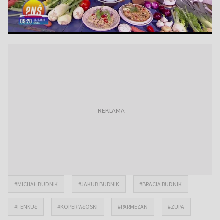
#MICHAŁ BUDNIK
#JAKUB BUDNIK
#BRACIA BUDNIK
#FENKUŁ
#KOPER WŁOSKI
#PARMEZAN
#ZUPA