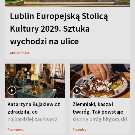
Lublin Europejską Stolicą
Kultury 2029. Sztuka
wychodzi na ulice
Aktualności
Katarzyna Bujakiewicz
Ziemniaki, kasza i
zdradziła, co
twaróg. Tak powstaje
najbardziej zachwyca
słynny piróg biłgorajski
ją w Lublinie
Rozmowy
Przepisy