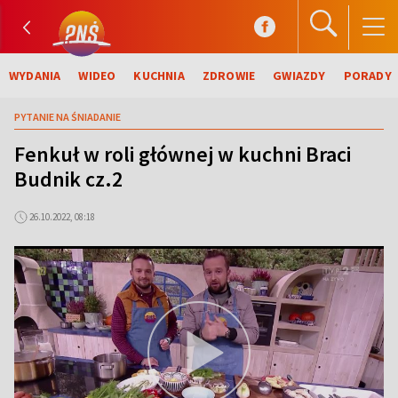
WYDANIA
WIDEO
KUCHNIA
ZDROWIE
GWIAZDY
PORADY
PYTANIE NA ŚNIADANIE
Fenkuł w roli głównej w kuchni Braci
Budnik cz.2
26.10.2022, 08:18