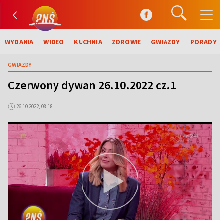
WYDANIA
WIDEO
KUCHNIA
ZDROWIE
GWIAZDY
PORADY
GWIAZDY
Czerwony dywan 26.10.2022 cz.1
26.10.2022, 08:18