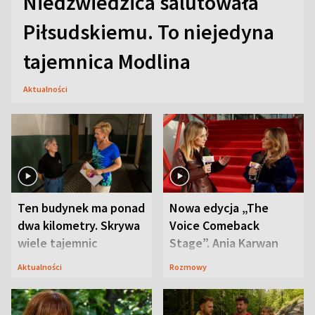
Niedźwiedzica salutowała
Piłsudskiemu. To niejedyna
tajemnica Modlina
Aktualności
Ten budynek ma ponad
Nowa edycja „The
dwa kilometry. Skrywa
Voice Comeback
wiele tajemnic
Stage”. Ania Karwan
zapowiada
Aktualności
Rozmowy
niespodzianki