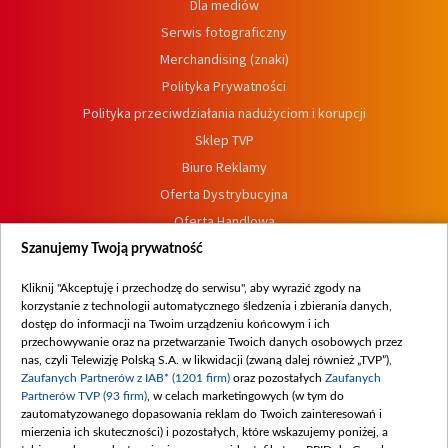
Dla mediów
Serwis fotograficzny
Merchandising (znaki)
Polityka Prywatności
Polityka przeciwdziałania nadużyciom i korupcji
Sklep TVP
Biuro Reklamy
Oferta Dystrybucyjna
Oferta Handlowa
Dostępność
Szanujemy Twoją prywatność
Moje zgody
Kliknij "Akceptuję i przechodzę do serwisu", aby wyrazić zgody na
Procedura zgłoszeń wewnętrznych
korzystanie z technologii automatycznego śledzenia i zbierania danych,
dostęp do informacji na Twoim urządzeniu końcowym i ich
przechowywanie oraz na przetwarzanie Twoich danych osobowych przez
nas, czyli Telewizję Polską S.A. w likwidacji (zwaną dalej również „TVP”),
Zaufanych Partnerów z IAB* (1201 firm)
oraz pozostałych
Zaufanych
Partnerów TVP (93 firm)
, w celach marketingowych (w tym do
zautomatyzowanego dopasowania reklam do Twoich zainteresowań i
mierzenia ich skuteczności) i pozostałych, które wskazujemy poniżej, a