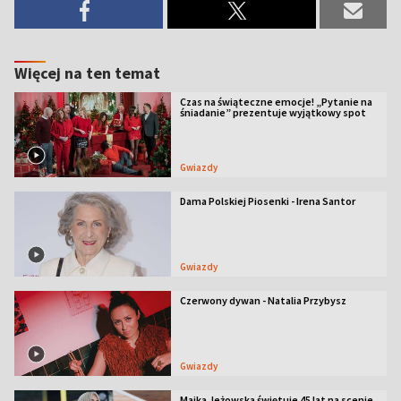
Więcej na ten temat
Czas na świąteczne emocje! „Pytanie na
śniadanie” prezentuje wyjątkowy spot
Gwiazdy
Dama Polskiej Piosenki - Irena Santor
Gwiazdy
Czerwony dywan - Natalia Przybysz
Gwiazdy
Majka Jeżowska świętuje 45 lat na scenie