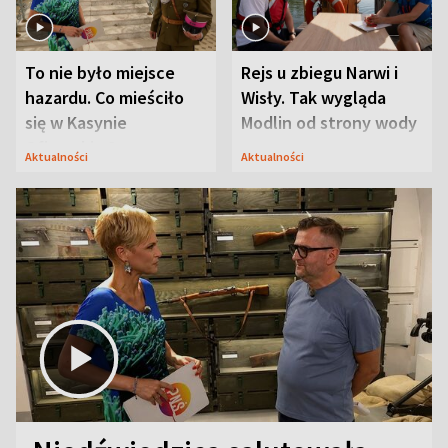
To nie było miejsce
Rejs u zbiegu Narwi i
hazardu. Co mieściło
Wisły. Tak wygląda
się w Kasynie
Modlin od strony wody
Oficerskim?
Aktualności
Aktualności