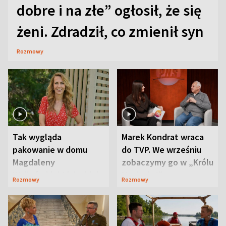
dobre i na złe” ogłosił, że się
żeni. Zdradził, co zmienił syn
Rozmowy
Tak wygląda
Marek Kondrat wraca
pakowanie w domu
do TVP. We wrześniu
Magdaleny
zobaczymy go w „Królu
Waligórskiej-Lisieckiej.
Maciusiu I”
Rozmowy
Rozmowy
Mąż nie odpuszcza