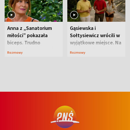
Anna z „Sanatorium
Gąsiewska i
miłości” pokazała
Sołtysiewicz wrócili w
biceps. Trudno
wyjątkowe miejsce. Na
uwierzyć, co przeszła
szlaku czekał
Rozmowy
Rozmowy
wcześniej
niedźwiedź