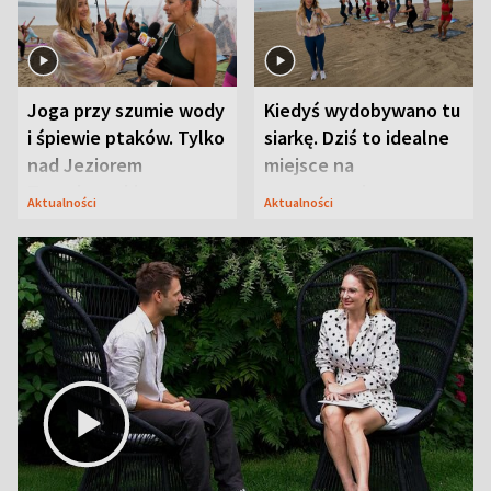
Joga przy szumie wody
Kiedyś wydobywano tu
i śpiewie ptaków. Tylko
siarkę. Dziś to idealne
nad Jeziorem
miejsce na
Tarnobrzeskim
wypoczynek
Aktualności
Aktualności