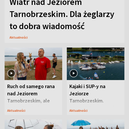
Wiatr nad Jeziorem
Tarnobrzeskim. Dla żeglarzy
to dobra wiadomość
Aktualności
Ruch od samego rana
Kajaki i SUP-y na
nad Jeziorem
Jeziorze
Tarnobrzeskim, ale
Tarnobrzeskim.
ważna jest jedna
Przyrodnicy zwracają
Aktualności
Aktualności
zasada
uwagę na coś jeszcze