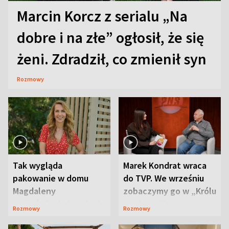
Marcin Korcz z serialu „Na
dobre i na złe” ogłosił, że się
żeni. Zdradził, co zmienił syn
Rozmowy
Tak wygląda
Marek Kondrat wraca
pakowanie w domu
do TVP. We wrześniu
Magdaleny
zobaczymy go w „Królu
Waligórskiej-Lisieckiej.
Maciusiu I”
Rozmowy
Rozmowy
Mąż nie odpuszcza