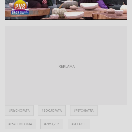
#PSYCHOPATA
#SOCJOPATA
#PSYCHIATRA
#PSYCHOLOGIA
#ZWIĄZEK
#RELACJE