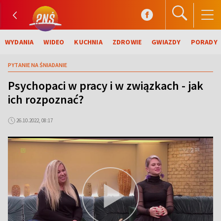
WYDANIA
WIDEO
KUCHNIA
ZDROWIE
GWIAZDY
PORADY
PYTANIE NA ŚNIADANIE
Psychopaci w pracy i w związkach - jak
ich rozpoznać?
26.10.2022, 08:17