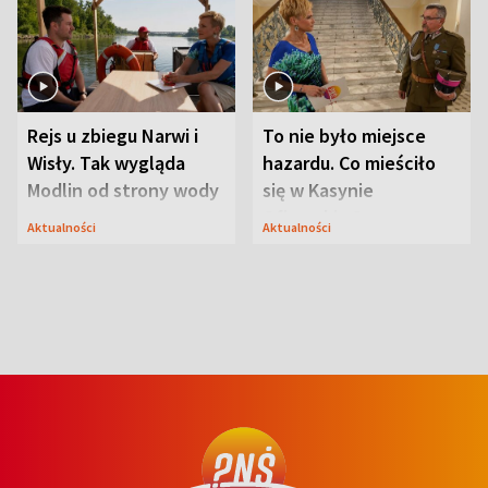
Rejs u zbiegu Narwi i
To nie było miejsce
Wisły. Tak wygląda
hazardu. Co mieściło
Modlin od strony wody
się w Kasynie
Oficerskim?
Aktualności
Aktualności