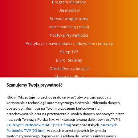
Program dla prasy
Dla mediów
Serwis fotograficzny
Merchandising (znaki)
Polityka Prywatności
Polityka przeciwdziałania nadużyciom i korupcji
Sklep TVP
Biuro Reklamy
Oferta Dystrybucyjna
Oferta Handlowa
Dostępność
Szanujemy Twoją prywatność
Moje zgody
Kliknij "Akceptuję i przechodzę do serwisu", aby wyrazić zgody na
Procedura zgłoszeń wewnętrznych
korzystanie z technologii automatycznego śledzenia i zbierania danych,
dostęp do informacji na Twoim urządzeniu końcowym i ich
przechowywanie oraz na przetwarzanie Twoich danych osobowych przez
nas, czyli Telewizję Polską S.A. w likwidacji (zwaną dalej również „TVP”),
Zaufanych Partnerów z IAB* (1201 firm)
oraz pozostałych
Zaufanych
Partnerów TVP (93 firm)
, w celach marketingowych (w tym do
zautomatyzowanego dopasowania reklam do Twoich zainteresowań i