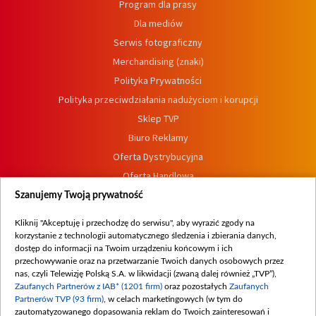
Program dla prasy
Dla mediów
Serwis fotograficzny
Merchandising (znaki)
Polityka Prywatności
Polityka przeciwdziałania nadużyciom i korupcji
Sklep TVP
Biuro Reklamy
Oferta Dystrybucyjna
Oferta Handlowa
Dostępność
Szanujemy Twoją prywatność
Moje zgody
Kliknij "Akceptuję i przechodzę do serwisu", aby wyrazić zgody na
Procedura zgłoszeń wewnętrznych
korzystanie z technologii automatycznego śledzenia i zbierania danych,
dostęp do informacji na Twoim urządzeniu końcowym i ich
przechowywanie oraz na przetwarzanie Twoich danych osobowych przez
nas, czyli Telewizję Polską S.A. w likwidacji (zwaną dalej również „TVP”),
Zaufanych Partnerów z IAB* (1201 firm)
oraz pozostałych
Zaufanych
Partnerów TVP (93 firm)
, w celach marketingowych (w tym do
zautomatyzowanego dopasowania reklam do Twoich zainteresowań i