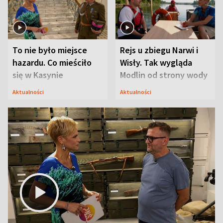
To nie było miejsce
Rejs u zbiegu Narwi i
hazardu. Co mieściło
Wisły. Tak wygląda
się w Kasynie
Modlin od strony wody
Oficerskim?
Aktualności
Aktualności