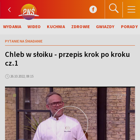
WYDANIA
WIDEO
KUCHNIA
ZDROWIE
GWIAZDY
PORADY
PYTANIE NA ŚNIADANIE
Chleb w słoiku - przepis krok po kroku
cz.1
26.10.2022, 08:15