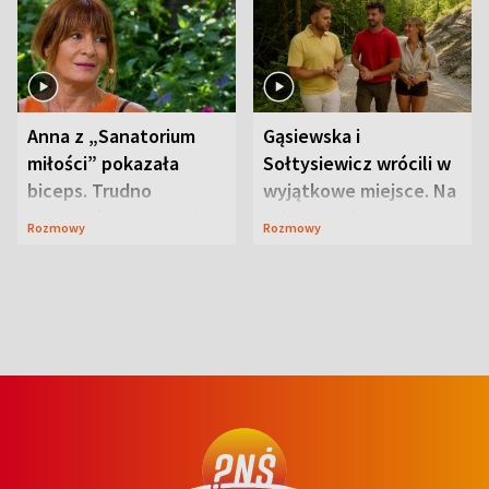
Anna z „Sanatorium
Gąsiewska i
miłości” pokazała
Sołtysiewicz wrócili w
biceps. Trudno
wyjątkowe miejsce. Na
uwierzyć, co przeszła
szlaku czekał
Rozmowy
Rozmowy
wcześniej
niedźwiedź