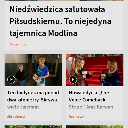
Niedźwiedzica salutowała
Piłsudskiemu. To niejedyna
tajemnica Modlina
Aktualności
Ten budynek ma ponad
Nowa edycja „The
dwa kilometry. Skrywa
Voice Comeback
wiele tajemnic
Stage”. Ania Karwan
zapowiada
Aktualności
Rozmowy
niespodzianki