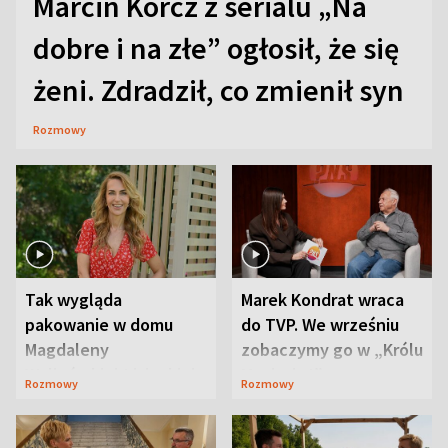
Marcin Korcz z serialu „Na
dobre i na złe” ogłosił, że się
żeni. Zdradził, co zmienił syn
Rozmowy
Tak wygląda
Marek Kondrat wraca
pakowanie w domu
do TVP. We wrześniu
Magdaleny
zobaczymy go w „Królu
Waligórskiej-Lisieckiej.
Maciusiu I”
Rozmowy
Rozmowy
Mąż nie odpuszcza