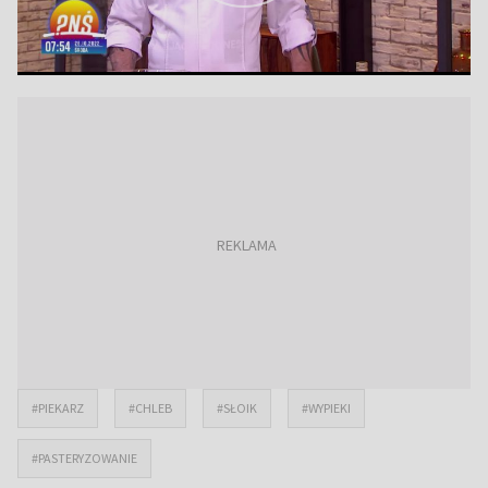
#PIEKARZ
#CHLEB
#SŁOIK
#WYPIEKI
#PASTERYZOWANIE