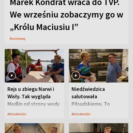
Marek Kondrat wraca do TVP.
We wrześniu zobaczymy go w
„Królu Maciusiu I”
Rozmowy
Rejs u zbiegu Narwi i
Niedźwiedzica
Wisły. Tak wygląda
salutowała
Modlin od strony wody
Piłsudskiemu. To
niejedyna tajemnica
Aktualności
Aktualności
Modlina