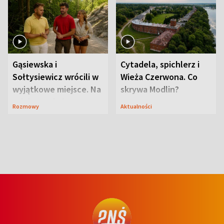
Gąsiewska i
Cytadela, spichlerz i
Sołtysiewicz wrócili w
Wieża Czerwona. Co
wyjątkowe miejsce. Na
skrywa Modlin?
szlaku czekał
Rozmowy
Aktualności
niedźwiedź