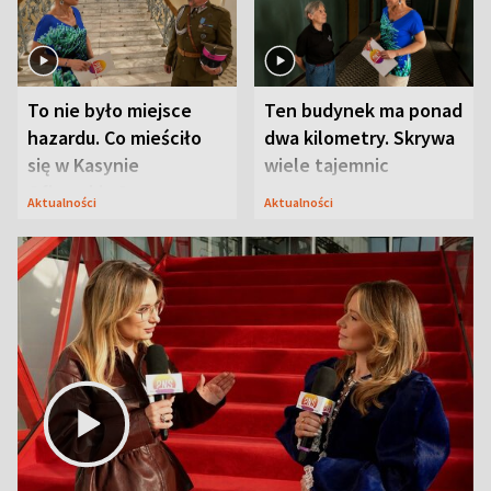
To nie było miejsce
Ten budynek ma ponad
hazardu. Co mieściło
dwa kilometry. Skrywa
się w Kasynie
wiele tajemnic
Oficerskim?
Aktualności
Aktualności