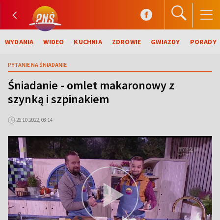
WYDANIA
WIDEO
KUCHNIA
ZDROWIE
GWIAZDY
PORADY
PYTANIE NA ŚNIADANIE
Śniadanie - omlet makaronowy z
szynką i szpinakiem
26.10.2022, 08:14