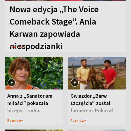
Nowa edycja „The Voice
Comeback Stage”. Ania
Karwan zapowiada
niespodzianki
Rozmowy
Anna z „Sanatorium
Gwiazdor „Barw
miłości” pokazała
szczęścia” został
biceps. Trudno
farmerem. Pokazał
uwierzyć, co przeszła
swoje niezwykłe
Rozmowy
Rozmowy
wcześniej
ranczo