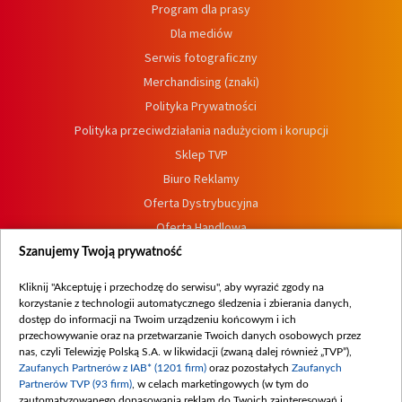
Program dla prasy
Dla mediów
Serwis fotograficzny
Merchandising (znaki)
Polityka Prywatności
Polityka przeciwdziałania nadużyciom i korupcji
Sklep TVP
Biuro Reklamy
Oferta Dystrybucyjna
Oferta Handlowa
Dostępność
Szanujemy Twoją prywatność
Moje zgody
Kliknij "Akceptuję i przechodzę do serwisu", aby wyrazić zgody na
Procedura zgłoszeń wewnętrznych
korzystanie z technologii automatycznego śledzenia i zbierania danych,
dostęp do informacji na Twoim urządzeniu końcowym i ich
przechowywanie oraz na przetwarzanie Twoich danych osobowych przez
nas, czyli Telewizję Polską S.A. w likwidacji (zwaną dalej również „TVP”),
Zaufanych Partnerów z IAB* (1201 firm)
oraz pozostałych
Zaufanych
Partnerów TVP (93 firm)
, w celach marketingowych (w tym do
zautomatyzowanego dopasowania reklam do Twoich zainteresowań i