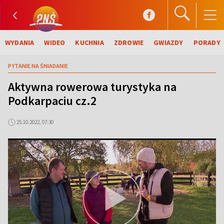
WYDANIA
WIDEO
KUCHNIA
ZDROWIE
GWIAZDY
PORADY
PYTANIE NA ŚNIADANIE
Aktywna rowerowa turystyka na
Podkarpaciu cz.2
25.10.2022, 07:30