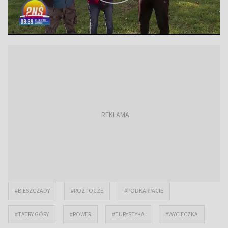
#BIESZCZADY
#ROZTOCZE
#PODKARPACIE
#TATRY GÓRY
#ROWER
#TURYSTYKA
#WYCIECZKA