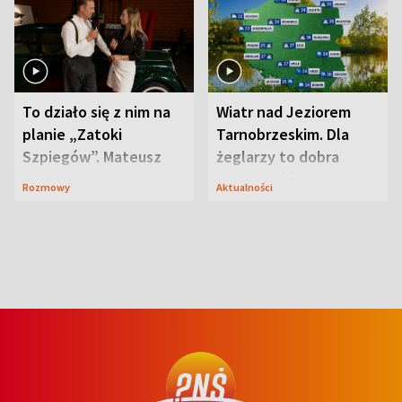
To działo się z nim na
Wiatr nad Jeziorem
planie „Zatoki
Tarnobrzeskim. Dla
Szpiegów”. Mateusz
żeglarzy to dobra
Janicki odsłonił
wiadomość
Rozmowy
Aktualności
aktorski sekret