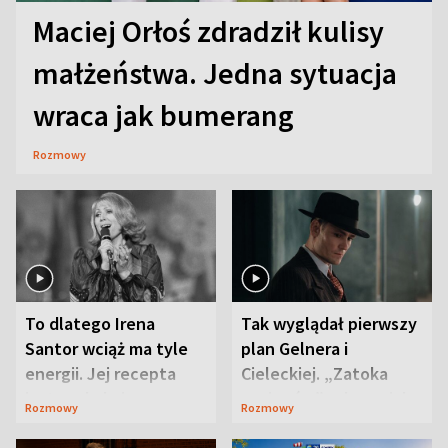
Maciej Orłoś zdradził kulisy
małżeństwa. Jedna sytuacja
wraca jak bumerang
Rozmowy
To dlatego Irena
Tak wyglądał pierwszy
Santor wciąż ma tyle
plan Gelnera i
energii. Jej recepta
Cieleckiej. „Zatoka
jest zaskakująco
szpiegów” od razu ich
Rozmowy
Rozmowy
prosta
zaskoczyła