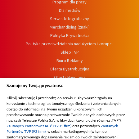
Program dla prasy
Dla mediów
Serwis fotograficzny
Merchandising (znaki)
Polityka Prywatności
Polityka przeciwdziałania nadużyciom i korupcji
Sklep TVP
Biuro Reklamy
Oferta Dystrybucyjna
Oferta Handlowa
Dostępność
Szanujemy Twoją prywatność
Moje zgody
Kliknij "Akceptuję i przechodzę do serwisu", aby wyrazić zgody na
Procedura zgłoszeń wewnętrznych
korzystanie z technologii automatycznego śledzenia i zbierania danych,
dostęp do informacji na Twoim urządzeniu końcowym i ich
przechowywanie oraz na przetwarzanie Twoich danych osobowych przez
nas, czyli Telewizję Polską S.A. w likwidacji (zwaną dalej również „TVP”),
Zaufanych Partnerów z IAB* (1201 firm)
oraz pozostałych
Zaufanych
Partnerów TVP (93 firm)
, w celach marketingowych (w tym do
zautomatyzowanego dopasowania reklam do Twoich zainteresowań i