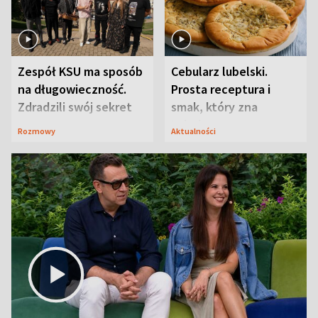
Zespół KSU ma sposób
Cebularz lubelski.
na długowieczność.
Prosta receptura i
Zdradzili swój sekret
smak, który zna
Lubelszczyzna
Rozmowy
Aktualności