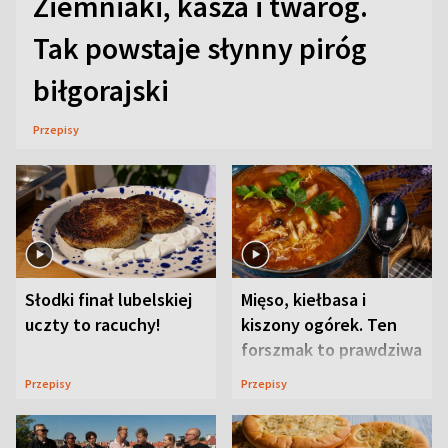
Ziemniaki, kasza i twaróg.
Tak powstaje słynny piróg
biłgorajski
Przepisy
Słodki finał lubelskiej
Mięso, kiełbasa i
uczty to racuchy!
kiszony ogórek. Ten
forszmak to prawdziwa
uczta
Przepisy
Przepisy