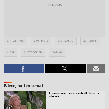
#HEPATOLOG
#WĄTROBA
#ORGANIZM
#ZDROWIE
#LEKI
#METABOLIZM
#WPŁYW
Więcej na ten temat
Porozmawiajmy o wpływie alkoholu na
zdrowie