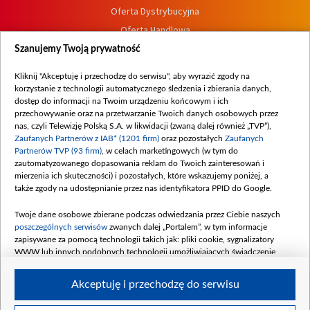
Oferta Dystrybucyjna
Oferta Handlowa
Dostępność
Szanujemy Twoją prywatność
Moje zgody
Kliknij "Akceptuję i przechodzę do serwisu", aby wyrazić zgody na
Procedura zgłoszeń wewnętrznych
korzystanie z technologii automatycznego śledzenia i zbierania danych,
dostęp do informacji na Twoim urządzeniu końcowym i ich
przechowywanie oraz na przetwarzanie Twoich danych osobowych przez
nas, czyli Telewizję Polską S.A. w likwidacji (zwaną dalej również „TVP”),
Zaufanych Partnerów z IAB* (1201 firm)
oraz pozostałych
Zaufanych
Partnerów TVP (93 firm)
, w celach marketingowych (w tym do
zautomatyzowanego dopasowania reklam do Twoich zainteresowań i
mierzenia ich skuteczności) i pozostałych, które wskazujemy poniżej, a
także zgody na udostępnianie przez nas identyfikatora PPID do Google.
Twoje dane osobowe zbierane podczas odwiedzania przez Ciebie naszych
poszczególnych serwisów
zwanych dalej „Portalem”, w tym informacje
zapisywane za pomocą technologii takich jak: pliki cookie, sygnalizatory
WWW lub innych podobnych technologii umożliwiających świadczenie
dopasowanych i bezpiecznych usług, personalizację treści oraz reklam,
udostępnianie funkcji mediów społecznościowych oraz analizowanie ruchu
Akceptuję i przechodzę do serwisu
w Internecie.