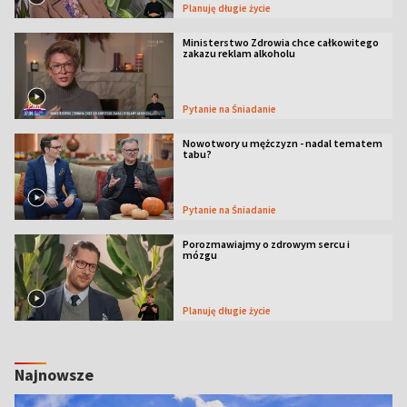
Planuję długie życie
Ministerstwo Zdrowia chce całkowitego
zakazu reklam alkoholu
Pytanie na Śniadanie
Nowotwory u mężczyzn - nadal tematem
tabu?
Pytanie na Śniadanie
Porozmawiajmy o zdrowym sercu i
mózgu
Planuję długie życie
Najnowsze