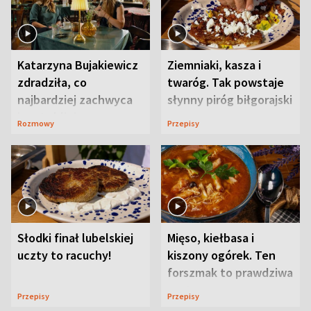
Katarzyna Bujakiewicz
Ziemniaki, kasza i
zdradziła, co
twaróg. Tak powstaje
najbardziej zachwyca
słynny piróg biłgorajski
ją w Lublinie
Rozmowy
Przepisy
Słodki finał lubelskiej
Mięso, kiełbasa i
uczty to racuchy!
kiszony ogórek. Ten
forszmak to prawdziwa
uczta
Przepisy
Przepisy