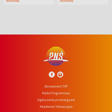
Rozmowy
Rozmowy
prosta
Abonament TVP
Rada Programowa
Ogłoszenia przetargowe
Akademia Telewizyjna