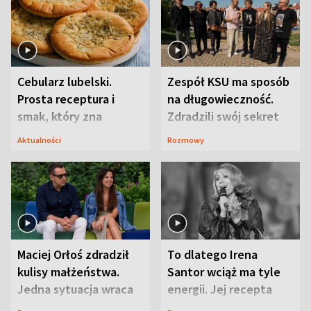
Cebularz lubelski.
Zespół KSU ma sposób
Prosta receptura i
na długowieczność.
smak, który zna
Zdradzili swój sekret
Lubelszczyzna
Aktualności
Rozmowy
Maciej Orłoś zdradził
To dlatego Irena
kulisy małżeństwa.
Santor wciąż ma tyle
Jedna sytuacja wraca
energii. Jej recepta
jak bumerang
jest zaskakująco