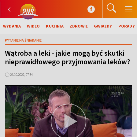
WYDANIA
WIDEO
KUCHNIA
ZDROWIE
GWIAZDY
PORADY
PYTANIE NA ŚNIADANIE
Wątroba a leki - jakie mogą być skutki
nieprawidłowego przyjmowania leków?
24.10.2022, 07:34