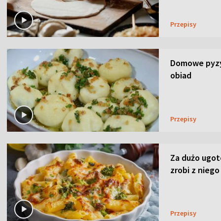
Przepisy
Domowe pyzy 
obiad
Przepisy
Za dużo ugo
zrobi z niego
Przepisy