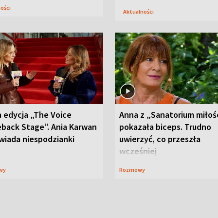
ności
Aktualności
 edycja „The Voice
Anna z „Sanatorium miłoś
back Stage”. Ania Karwan
pokazała biceps. Trudno
wiada niespodzianki
uwierzyć, co przeszła
wcześniej
wy
Rozmowy