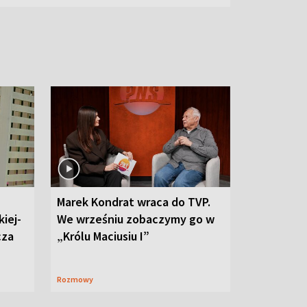
Marek Kondrat wraca do TVP.
iej-
We wrześniu zobaczymy go w
cza
„Królu Maciusiu I”
Rozmowy