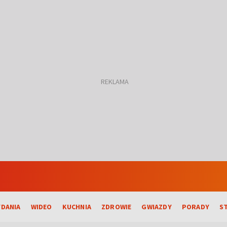
DANIA
WIDEO
KUCHNIA
ZDROWIE
GWIAZDY
PORADY
S