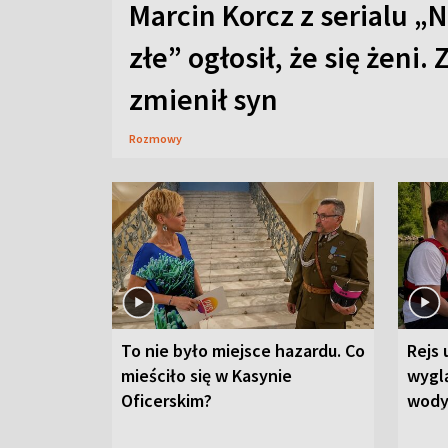
Marcin Korcz z serialu „N
złe” ogłosił, że się żeni. 
zmienił syn
Rozmowy
To nie było miejsce hazardu. Co
Rejs 
mieściło się w Kasynie
wygl
Oficerskim?
wod