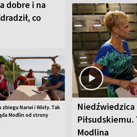
a dobre i na
Zdradził, co
Niedźwiedzica
u zbiegu Narwi i Wisły. Tak
ąda Modlin od strony
Piłsudskiemu. 
y
Modlina