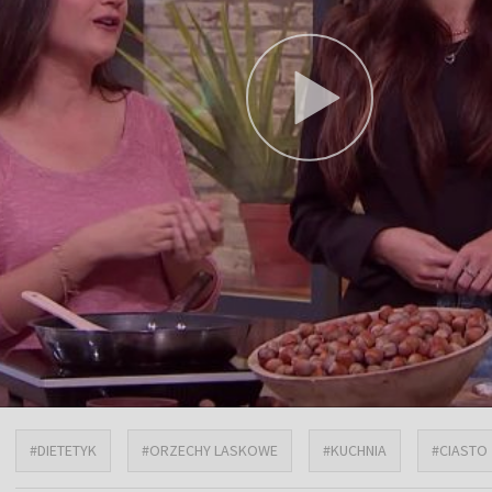
#DIETETYK
#ORZECHY LASKOWE
#KUCHNIA
#CIASTO