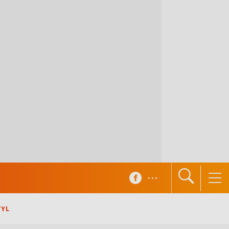
...
TYL