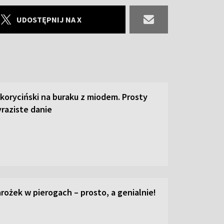
UDOSTĘPNIJ NA X
 koryciński na buraku z miodem. Prosty
raziste danie
ożek w pierogach – prosto, a genialnie!