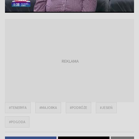
#TENERYFA
#MAJORKA
#PODRÓŻE
#JESIEŃ
#POGODA