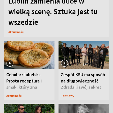
Lublin zamienia ulice w
wielką scenę. Sztuka jest tu
wszędzie
Aktualności
Cebularz lubelski.
Zespół KSU ma sposób
Prosta receptura i
na długowieczność.
smak, który zna
Zdradzili swój sekret
Lubelszczyzna
Aktualności
Rozmowy