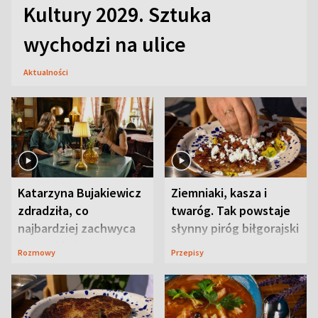
Kultury 2029. Sztuka
wychodzi na ulice
Aktualności
Katarzyna Bujakiewicz
Ziemniaki, kasza i
zdradziła, co
twaróg. Tak powstaje
najbardziej zachwyca
słynny piróg biłgorajski
ją w Lublinie
Rozmowy
Przepisy