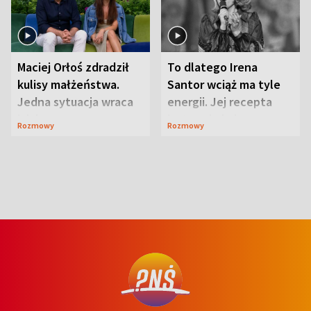
Maciej Orłoś zdradził
To dlatego Irena
kulisy małżeństwa.
Santor wciąż ma tyle
Jedna sytuacja wraca
energii. Jej recepta
jak bumerang
jest zaskakująco
Rozmowy
Rozmowy
prosta