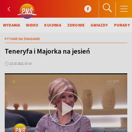
WYDANIA
WIDEO
KUCHNIA
ZDROWIE
GWIAZDY
PORADY
PYTANIE NA ŚNIADANIE
Teneryfa i Majorka na jesień
22.10.2022, 07:14