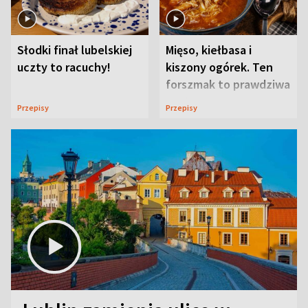
Słodki finał lubelskiej
Mięso, kiełbasa i
uczty to racuchy!
kiszony ogórek. Ten
forszmak to prawdziwa
uczta
Przepisy
Przepisy