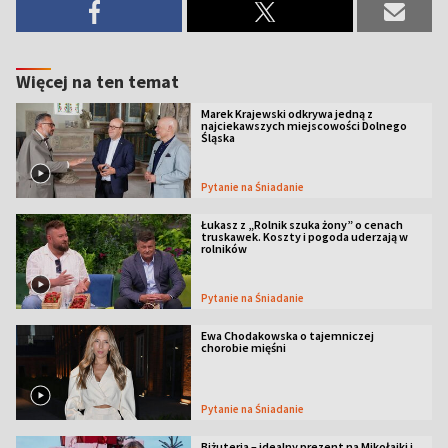
Więcej na ten temat
Marek Krajewski odkrywa jedną z
najciekawszych miejscowości Dolnego
Śląska
Pytanie na Śniadanie
Łukasz z „Rolnik szuka żony” o cenach
truskawek. Koszty i pogoda uderzają w
rolników
Pytanie na Śniadanie
Ewa Chodakowska o tajemniczej
chorobie mięśni
Pytanie na Śniadanie
Biżuteria – idealny prezent na Mikołajki i