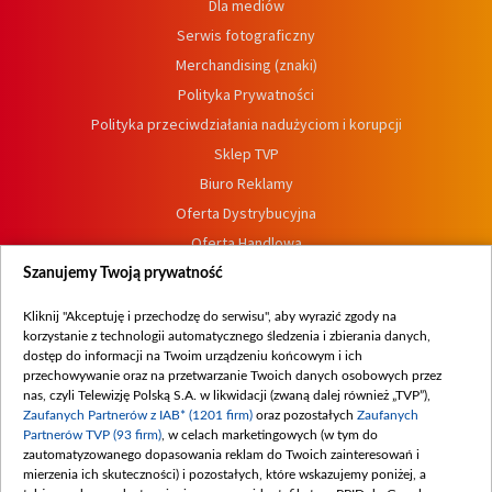
Dla mediów
Serwis fotograficzny
Merchandising (znaki)
Polityka Prywatności
Polityka przeciwdziałania nadużyciom i korupcji
Sklep TVP
Biuro Reklamy
Oferta Dystrybucyjna
Oferta Handlowa
Dostępność
Szanujemy Twoją prywatność
Moje zgody
Kliknij "Akceptuję i przechodzę do serwisu", aby wyrazić zgody na
Procedura zgłoszeń wewnętrznych
korzystanie z technologii automatycznego śledzenia i zbierania danych,
dostęp do informacji na Twoim urządzeniu końcowym i ich
przechowywanie oraz na przetwarzanie Twoich danych osobowych przez
nas, czyli Telewizję Polską S.A. w likwidacji (zwaną dalej również „TVP”),
Zaufanych Partnerów z IAB* (1201 firm)
oraz pozostałych
Zaufanych
Partnerów TVP (93 firm)
, w celach marketingowych (w tym do
zautomatyzowanego dopasowania reklam do Twoich zainteresowań i
mierzenia ich skuteczności) i pozostałych, które wskazujemy poniżej, a