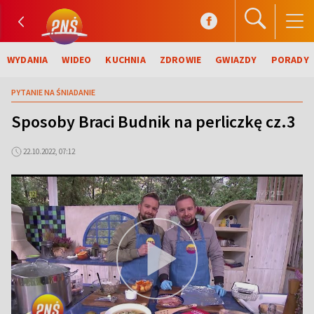
WYDANIA
WIDEO
KUCHNIA
ZDROWIE
GWIAZDY
PORADY
PYTANIE NA ŚNIADANIE
Sposoby Braci Budnik na perliczkę cz.3
22.10.2022, 07:12