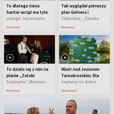
To dlatego Irena
Tak wyglądał pierwszy
Santor wciąż ma tyle
plan Gelnera i
energii. Jej recepta
Cieleckiej. „Zatoka
jest zaskakująco
szpiegów” od razu ich
Rozmowy
Rozmowy
prosta
zaskoczyła
To działo się z nim na
Wiatr nad Jeziorem
planie „Zatoki
Tarnobrzeskim. Dla
Szpiegów”. Mateusz
żeglarzy to dobra
Janicki odsłonił
wiadomość
Rozmowy
Aktualności
aktorski sekret