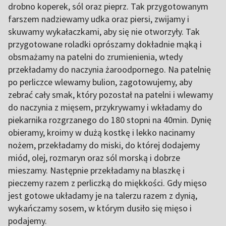
drobno koperek, sól oraz pieprz. Tak przygotowanym
farszem nadziewamy udka oraz piersi, zwijamy i
skuwamy wykałaczkami, aby się nie otworzyły. Tak
przygotowane roladki oprószamy dokładnie mąką i
obsmażamy na patelni do zrumienienia, wtedy
przekładamy do naczynia żaroodpornego. Na patelnię
po perliczce wlewamy bulion, zagotowujemy, aby
zebrać cały smak, który pozostał na patelni i wlewamy
do naczynia z mięsem, przykrywamy i wkładamy do
piekarnika rozgrzanego do 180 stopni na 40min. Dynię
obieramy, kroimy w dużą kostkę i lekko nacinamy
nożem, przekładamy do miski, do której dodajemy
miód, olej, rozmaryn oraz sól morską i dobrze
mieszamy. Następnie przekładamy na blaszkę i
pieczemy razem z perliczką do miękkości. Gdy mięso
jest gotowe układamy je na talerzu razem z dynią,
wykańczamy sosem, w którym dusiło się mięso i
podajemy.