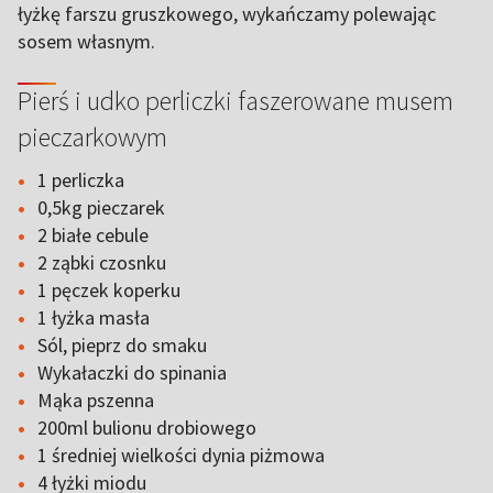
łyżkę farszu gruszkowego, wykańczamy polewając
sosem własnym.
Pierś i udko perliczki faszerowane musem
pieczarkowym
1 perliczka
0,5kg pieczarek
2 białe cebule
2 ząbki czosnku
1 pęczek koperku
1 łyżka masła
Sól, pieprz do smaku
Wykałaczki do spinania
Mąka pszenna
200ml bulionu drobiowego
1 średniej wielkości dynia piżmowa
4 łyżki miodu