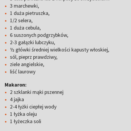
3 marchewki,
1 duża pietruszka,
1/2 selera,
1 duża cebula,
6 suszonych podgrzybków,
2-3 gałązki lubczyku,
½ główki średniej wielkości kapusty włoskiej,
sól, pieprz prawdziwy,
ziele angielskie,
liść laurowy
Makaron:
2 szklanki mąki pszennej
4 jajka
2-4 łyżki ciepłej wody
1 łyżka oleju
1 łyżeczka soli