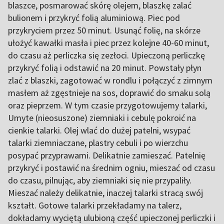
blaszce, posmarować skórę olejem, blaszkę zalać
bulionem i przykryć folią aluminiową. Piec pod
przykryciem przez 50 minut. Usunąć folię, na skórze
ułożyć kawałki masła i piec przez kolejne 40-60 minut,
do czasu aż perliczka się zezłoci. Upieczoną perliczkę
przykryć folią i odstawić na 20 minut. Powstały płyn
zlać z blaszki, zagotować w rondlu i połączyć z zimnym
masłem aż zgęstnieje na sos, doprawić do smaku solą
oraz pieprzem. W tym czasie przygotowujemy talarki,
Umyte (nieosuszone) ziemniaki i cebulę pokroić na
cienkie talarki. Olej wlać do dużej patelni, wsypać
talarki ziemniaczane, plastry cebuli i po wierzchu
posypać przyprawami. Delikatnie zamieszać. Patelnię
przykryć i postawić na średnim ogniu, mieszać od czasu
do czasu, pilnując, aby ziemniaki się nie przypaliły.
Mieszać należy delikatnie, inaczej talarki stracą swój
kształt. Gotowe talarki przekładamy na talerz,
dokładamy wyciętą ulubioną część upieczonej perliczki i