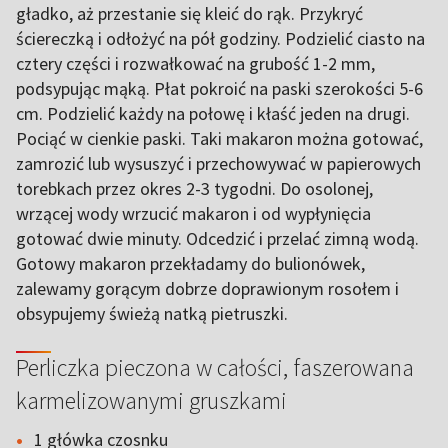
gładko, aż przestanie się kleić do rąk. Przykryć
ściereczką i odłożyć na pół godziny. Podzielić ciasto na
cztery części i rozwałkować na grubość 1-2 mm,
podsypując mąką. Płat pokroić na paski szerokości 5-6
cm. Podzielić każdy na połowę i kłaść jeden na drugi.
Pociąć w cienkie paski. Taki makaron można gotować,
zamrozić lub wysuszyć i przechowywać w papierowych
torebkach przez okres 2-3 tygodni. Do osolonej,
wrzącej wody wrzucić makaron i od wypłynięcia
gotować dwie minuty. Odcedzić i przelać zimną wodą.
Gotowy makaron przekładamy do bulionówek,
zalewamy gorącym dobrze doprawionym rosołem i
obsypujemy świeżą natką pietruszki.
Perliczka pieczona w całości, faszerowana
karmelizowanymi gruszkami
1 główka czosnku