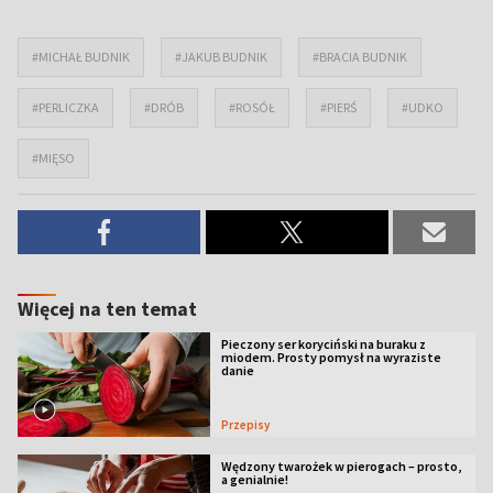
#MICHAŁ BUDNIK
#JAKUB BUDNIK
#BRACIA BUDNIK
#PERLICZKA
#DRÓB
#ROSÓŁ
#PIERŚ
#UDKO
#MIĘSO
Więcej na ten temat
Pieczony ser koryciński na buraku z
miodem. Prosty pomysł na wyraziste
danie
Przepisy
Wędzony twarożek w pierogach – prosto,
a genialnie!