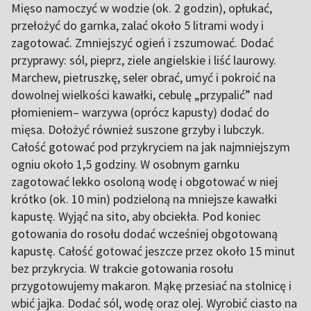
Mięso namoczyć w wodzie (ok. 2 godzin), opłukać,
przełożyć do garnka, zalać około 5 litrami wody i
zagotować. Zmniejszyć ogień i zszumować. Dodać
przyprawy: sól, pieprz, ziele angielskie i liść laurowy.
Marchew, pietruszkę, seler obrać, umyć i pokroić na
dowolnej wielkości kawałki, cebulę „przypalić” nad
płomieniem– warzywa (oprócz kapusty) dodać do
mięsa. Dołożyć również suszone grzyby i lubczyk.
Całość gotować pod przykryciem na jak najmniejszym
ogniu około 1,5 godziny. W osobnym garnku
zagotować lekko osoloną wodę i obgotować w niej
krótko (ok. 10 min) podzieloną na mniejsze kawałki
kapustę. Wyjąć na sito, aby obciekła. Pod koniec
gotowania do rosołu dodać wcześniej obgotowaną
kapustę. Całość gotować jeszcze przez około 15 minut
bez przykrycia. W trakcie gotowania rosołu
przygotowujemy makaron. Mąkę przesiać na stolnicę i
wbić jajka. Dodać sól, wodę oraz olej. Wyrobić ciasto na