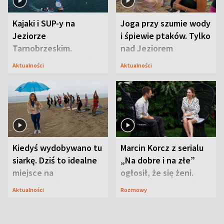
Kajaki i SUP-y na
Joga przy szumie wody
Jeziorze
i śpiewie ptaków. Tylko
Tarnobrzeskim.
nad Jeziorem
Przyrodnicy zwracają
Tarnobrzeskim
Aktualności
Aktualności
uwagę na coś jeszcze
Kiedyś wydobywano tu
Marcin Korcz z serialu
siarkę. Dziś to idealne
„Na dobre i na złe”
miejsce na
ogłosił, że się żeni.
wypoczynek
Zdradził, co zmienił
Aktualności
Rozmowy
syn