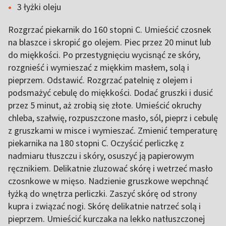
3 łyżki oleju
Rozgrzać piekarnik do 160 stopni C. Umieścić czosnek
na blaszce i skropić go olejem. Piec przez 20 minut lub
do miękkości. Po przestygnięciu wycisnąć ze skóry,
rozgnieść i wymieszać z miękkim masłem, solą i
pieprzem. Odstawić. Rozgrzać patelnię z olejem i
podsmażyć cebulę do miękkości. Dodać gruszki i dusić
przez 5 minut, aż zrobią się złote. Umieścić okruchy
chleba, szałwię, rozpuszczone masło, sól, pieprz i cebulę
z gruszkami w misce i wymieszać. Zmienić temperaturę
piekarnika na 180 stopni C. Oczyścić perliczkę z
nadmiaru tłuszczu i skóry, osuszyć ją papierowym
ręcznikiem. Delikatnie zluzować skórę i wetrzeć masło
czosnkowe w mięso. Nadzienie gruszkowe wepchnąć
łyżką do wnętrza perliczki. Zaszyć skórę od strony
kupra i związać nogi. Skórę delikatnie natrzeć solą i
pieprzem. Umieścić kurczaka na lekko natłuszczonej