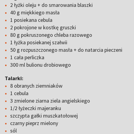
2 łyżki oleju + do smarowania blaszki
40 g miękkiego masła
1 posiekana cebula
2 pokrojone w kostkę gruszki
80 g pokruszonego chleba razowego
1 łyżka posiekanej szałwii
50 g rozpuszczonego masła + do natarcia pieczeni
1 cała perliczka
300 ml bulionu drobiowego
Talarki:
8 obranych ziemniaków
1 cebula
3 zmielone ziarna ziela angielskiego
1/2 łyżeczki majeranku
szczypta gałki muszkatołowej
czarny pieprz mielony
sól