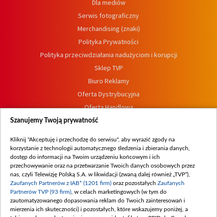
Dla mediów
Serwis fotograficzny
Merchandising (znaki)
Polityka Prywatności
Polityka przeciwdziałania nadużyciom i korupcji
Sklep TVP
Biuro Reklamy
Oferta Dystrybucyjna
Oferta Handlowa
Dostępność
Szanujemy Twoją prywatność
Moje zgody
Kliknij "Akceptuję i przechodzę do serwisu", aby wyrazić zgody na
Procedura zgłoszeń wewnętrznych
korzystanie z technologii automatycznego śledzenia i zbierania danych,
dostęp do informacji na Twoim urządzeniu końcowym i ich
przechowywanie oraz na przetwarzanie Twoich danych osobowych przez
nas, czyli Telewizję Polską S.A. w likwidacji (zwaną dalej również „TVP”),
Zaufanych Partnerów z IAB* (1201 firm)
oraz pozostałych
Zaufanych
Partnerów TVP (93 firm)
, w celach marketingowych (w tym do
zautomatyzowanego dopasowania reklam do Twoich zainteresowań i
mierzenia ich skuteczności) i pozostałych, które wskazujemy poniżej, a