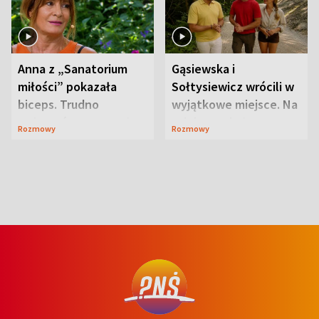
Anna z „Sanatorium
Gąsiewska i
miłości” pokazała
Sołtysiewicz wrócili w
biceps. Trudno
wyjątkowe miejsce. Na
uwierzyć, co przeszła
szlaku czekał
Rozmowy
Rozmowy
wcześniej
niedźwiedź