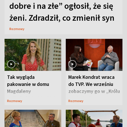
dobre i na złe” ogłosił, że się
żeni. Zdradził, co zmienił syn
Rozmowy
Tak wygląda
Marek Kondrat wraca
pakowanie w domu
do TVP. We wrześniu
Magdaleny
zobaczymy go w „Królu
Waligórskiej-Lisieckiej.
Maciusiu I”
Rozmowy
Rozmowy
Mąż nie odpuszcza