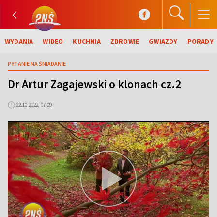
WYDANIA
WIDEO
KUCHNIA
ZDROWIE
GWIAZDY
PORADY
PYTANIE NA ŚNIADANIE
Dr Artur Zagajewski o klonach cz.2
22.10.2022, 07:09