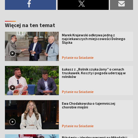
Więcej na ten temat
Marek Krajewski odkrywa jedną z
najciekawszych miejscowości Dolnego
Śląska
Pytanie na Śniadanie
Łukasz z „Rolnik szuka żony” o cenach
truskawek. Koszty i pogoda uderzają w
rolników
Pytanie na Śniadanie
Ewa Chodakowska o tajemniczej
chorobie mięśni
Pytanie na Śniadanie
Biżuteria – idealny prezent na Mikołajki i