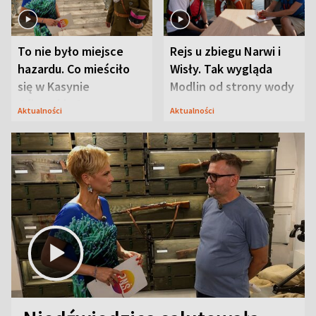
To nie było miejsce
Rejs u zbiegu Narwi i
hazardu. Co mieściło
Wisły. Tak wygląda
się w Kasynie
Modlin od strony wody
Oficerskim?
Aktualności
Aktualności