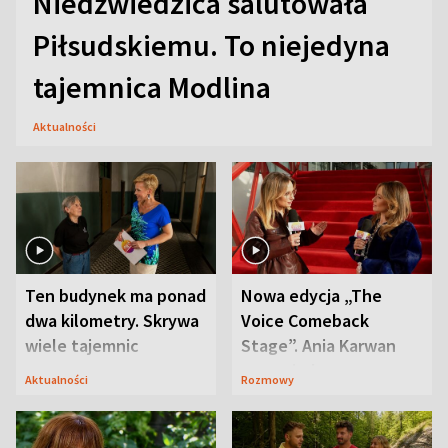
Niedźwiedzica salutowała
Piłsudskiemu. To niejedyna
tajemnica Modlina
Aktualności
Ten budynek ma ponad
Nowa edycja „The
dwa kilometry. Skrywa
Voice Comeback
wiele tajemnic
Stage”. Ania Karwan
zapowiada
Aktualności
Rozmowy
niespodzianki