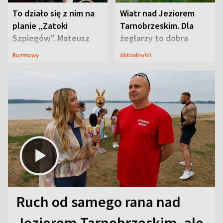
To działo się z nim na
Wiatr nad Jeziorem
planie „Zatoki
Tarnobrzeskim. Dla
Szpiegów”. Mateusz
żeglarzy to dobra
Janicki odsłonił
wiadomość
Rozmowy
Aktualności
aktorski sekret
Ruch od samego rana nad
Jeziorem Tarnobrzeskim, ale