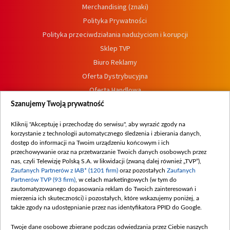
Merchandising (znaki)
Polityka Prywatności
Polityka przeciwdziałania nadużyciom i korupcji
Sklep TVP
Biuro Reklamy
Oferta Dystrybucyjna
Oferta Handlowa
Dostępność
Szanujemy Twoją prywatność
Moje zgody
Kliknij "Akceptuję i przechodzę do serwisu", aby wyrazić zgody na
Procedura zgłoszeń wewnętrznych
korzystanie z technologii automatycznego śledzenia i zbierania danych,
dostęp do informacji na Twoim urządzeniu końcowym i ich
przechowywanie oraz na przetwarzanie Twoich danych osobowych przez
nas, czyli Telewizję Polską S.A. w likwidacji (zwaną dalej również „TVP”),
Zaufanych Partnerów z IAB* (1201 firm)
oraz pozostałych
Zaufanych
Partnerów TVP (93 firm)
, w celach marketingowych (w tym do
zautomatyzowanego dopasowania reklam do Twoich zainteresowań i
mierzenia ich skuteczności) i pozostałych, które wskazujemy poniżej, a
także zgody na udostępnianie przez nas identyfikatora PPID do Google.
Twoje dane osobowe zbierane podczas odwiedzania przez Ciebie naszych