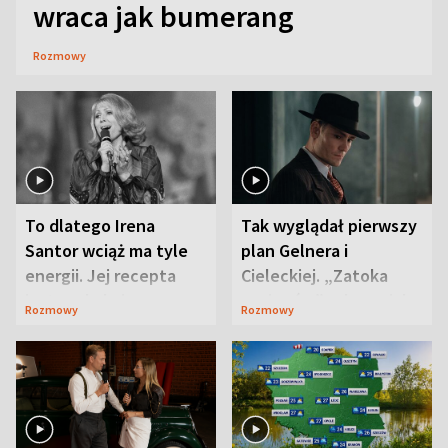
wraca jak bumerang
Rozmowy
To dlatego Irena
Tak wyglądał pierwszy
Santor wciąż ma tyle
plan Gelnera i
energii. Jej recepta
Cieleckiej. „Zatoka
jest zaskakująco
szpiegów” od razu ich
Rozmowy
Rozmowy
prosta
zaskoczyła