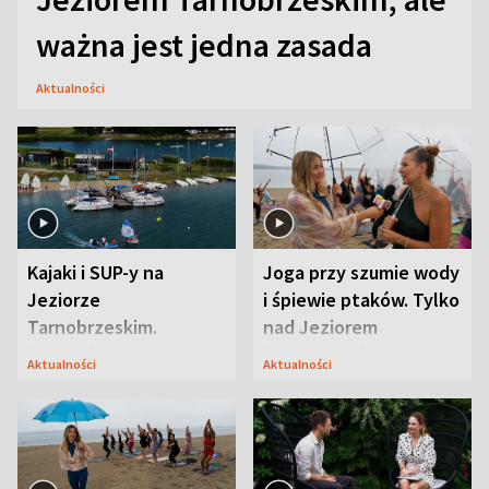
ważna jest jedna zasada
Aktualności
Kajaki i SUP-y na
Joga przy szumie wody
Jeziorze
i śpiewie ptaków. Tylko
Tarnobrzeskim.
nad Jeziorem
Przyrodnicy zwracają
Tarnobrzeskim
Aktualności
Aktualności
uwagę na coś jeszcze