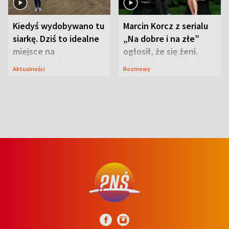
Kiedyś wydobywano tu
Marcin Korcz z serialu
siarkę. Dziś to idealne
„Na dobre i na złe”
miejsce na
ogłosił, że się żeni.
wypoczynek
Zdradził, co zmienił
Aktualności
Rozmowy
syn