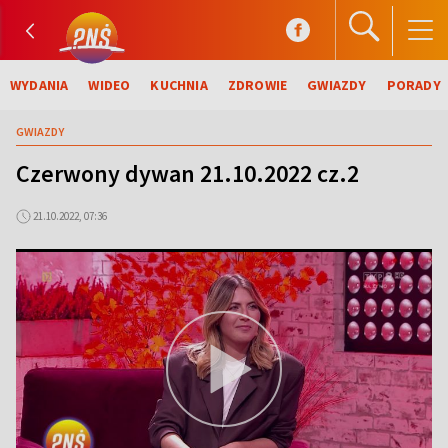
WYDANIA
WIDEO
KUCHNIA
ZDROWIE
GWIAZDY
PORADY
GWIAZDY
Czerwony dywan 21.10.2022 cz.2
21.10.2022, 07:36