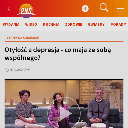
WYDANIA
WIDEO
KUCHNIA
ZDROWIE
GWIAZDY
PORADY
PYTANIE NA ŚNIADANIE
Otyłość a depresja - co maja ze sobą
wspólnego?
21.10.2022, 07:34