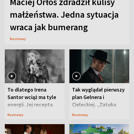
Maciej Orłoś zdradził kulisy
małżeństwa. Jedna sytuacja
wraca jak bumerang
Rozmowy
To dlatego Irena
Tak wyglądał pierwszy
Santor wciąż ma tyle
plan Gelnera i
energii. Jej recepta
Cieleckiej. „Zatoka
jest zaskakująco
szpiegów” od razu ich
Rozmowy
Rozmowy
prosta
zaskoczyła