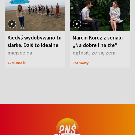
Kiedyś wydobywano tu
Marcin Korcz z serialu
siarkę. Dziś to idealne
„Na dobre i na złe”
miejsce na
ogłosił, że się żeni.
wypoczynek
Zdradził, co zmienił
Aktualności
Rozmowy
syn