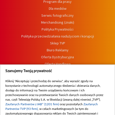
Program dla prasy
Dla mediów
Serwis fotograficzny
Merchandising (znaki)
Polityka Prywatności
Polityka przeciwdziałania nadużyciom i korupcji
Sklep TVP
Biuro Reklamy
Oferta Dystrybucyjna
Oferta Handlowa
Dostępność
Szanujemy Twoją prywatność
Moje zgody
Kliknij "Akceptuję i przechodzę do serwisu", aby wyrazić zgody na
Procedura zgłoszeń wewnętrznych
korzystanie z technologii automatycznego śledzenia i zbierania danych,
dostęp do informacji na Twoim urządzeniu końcowym i ich
przechowywanie oraz na przetwarzanie Twoich danych osobowych przez
nas, czyli Telewizję Polską S.A. w likwidacji (zwaną dalej również „TVP”),
Zaufanych Partnerów z IAB* (1201 firm)
oraz pozostałych
Zaufanych
Partnerów TVP (93 firm)
, w celach marketingowych (w tym do
zautomatyzowanego dopasowania reklam do Twoich zainteresowań i