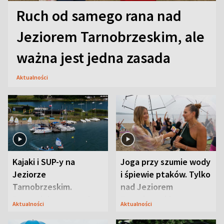
Ruch od samego rana nad
Jeziorem Tarnobrzeskim, ale
ważna jest jedna zasada
Aktualności
Kajaki i SUP-y na
Joga przy szumie wody
Jeziorze
i śpiewie ptaków. Tylko
Tarnobrzeskim.
nad Jeziorem
Przyrodnicy zwracają
Tarnobrzeskim
Aktualności
Aktualności
uwagę na coś jeszcze