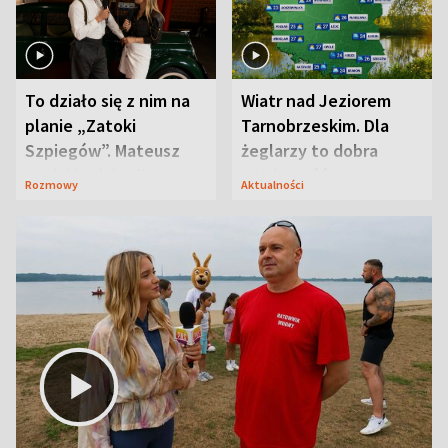
To działo się z nim na
Wiatr nad Jeziorem
planie „Zatoki
Tarnobrzeskim. Dla
Szpiegów”. Mateusz
żeglarzy to dobra
Janicki odsłonił
wiadomość
Rozmowy
Aktualności
aktorski sekret