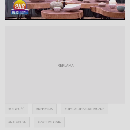
#OTYŁOŚĆ
#DEPRESJA
#OPERACJE BARIATRYCZNE
#NADWAGA
#PSYCHOLOGIA