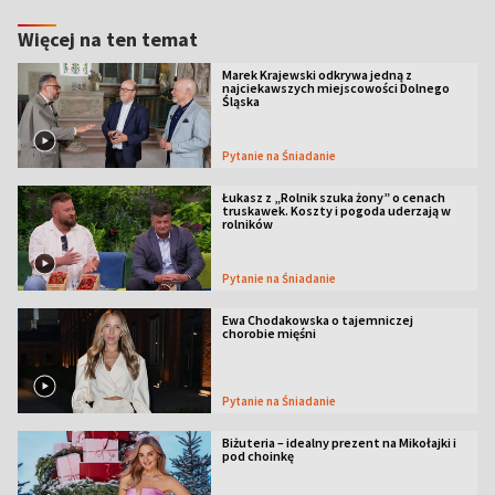
Więcej na ten temat
Marek Krajewski odkrywa jedną z
najciekawszych miejscowości Dolnego
Śląska
Pytanie na Śniadanie
Łukasz z „Rolnik szuka żony” o cenach
truskawek. Koszty i pogoda uderzają w
rolników
Pytanie na Śniadanie
Ewa Chodakowska o tajemniczej
chorobie mięśni
Pytanie na Śniadanie
Biżuteria – idealny prezent na Mikołajki i
pod choinkę