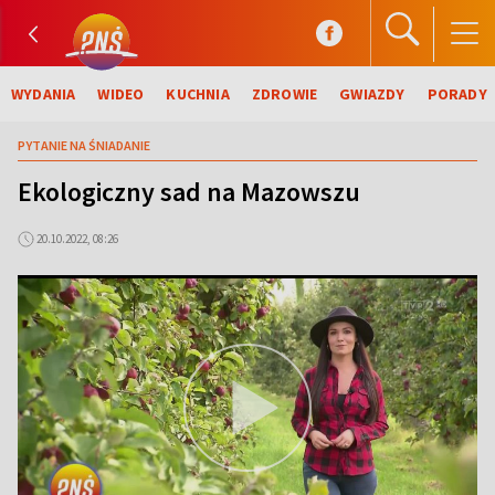
WYDANIA
WIDEO
KUCHNIA
ZDROWIE
GWIAZDY
PORADY
PYTANIE NA ŚNIADANIE
Ekologiczny sad na Mazowszu
20.10.2022, 08:26