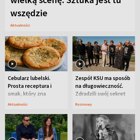
wszędzie
Aktualności
Cebularz lubelski.
Zespół KSU ma sposób
Prosta receptura i
na długowieczność.
smak, który zna
Zdradzili swój sekret
Lubelszczyzna
Aktualności
Rozmowy