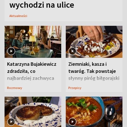
wychodzi na ulice
Aktualności
Katarzyna Bujakiewicz
Ziemniaki, kasza i
zdradziła, co
twaróg. Tak powstaje
najbardziej zachwyca
słynny piróg biłgorajski
ją w Lublinie
Rozmowy
Przepisy