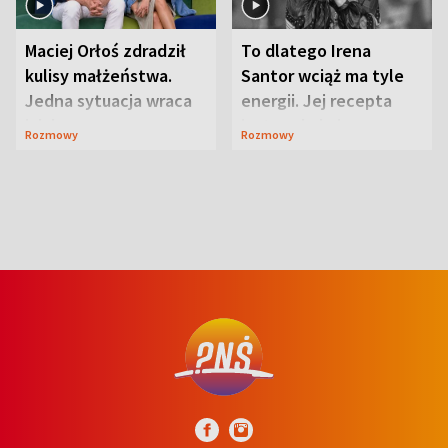
Maciej Orłoś zdradził
To dlatego Irena
kulisy małżeństwa.
Santor wciąż ma tyle
Jedna sytuacja wraca
energii. Jej recepta
jak bumerang
jest zaskakująco
Rozmowy
Rozmowy
prosta