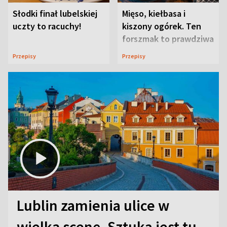
Słodki finał lubelskiej
Mięso, kiełbasa i
uczty to racuchy!
kiszony ogórek. Ten
forszmak to prawdziwa
uczta
Przepisy
Przepisy
Lublin zamienia ulice w
wielką scenę. Sztuka jest tu