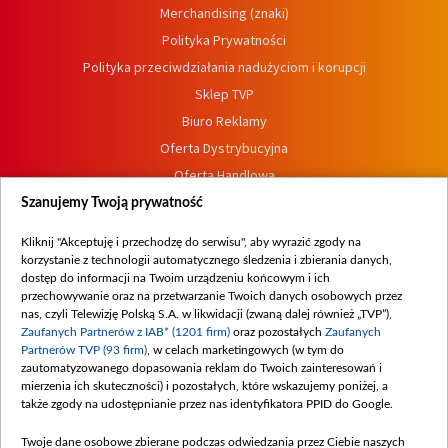
Merchandising (znaki)
Polityka Prywatności
Polityka przeciwdziałania nadużyciom i korupcji
Sklep TVP
Biuro Reklamy
Oferta Dystrybucyjna
Oferta Handlowa
Dostępność
Szanujemy Twoją prywatność
Moje zgody
Kliknij "Akceptuję i przechodzę do serwisu", aby wyrazić zgody na
Procedura zgłoszeń wewnętrznych
korzystanie z technologii automatycznego śledzenia i zbierania danych,
dostęp do informacji na Twoim urządzeniu końcowym i ich
przechowywanie oraz na przetwarzanie Twoich danych osobowych przez
nas, czyli Telewizję Polską S.A. w likwidacji (zwaną dalej również „TVP”),
Zaufanych Partnerów z IAB* (1201 firm)
oraz pozostałych
Zaufanych
Partnerów TVP (93 firm)
, w celach marketingowych (w tym do
zautomatyzowanego dopasowania reklam do Twoich zainteresowań i
mierzenia ich skuteczności) i pozostałych, które wskazujemy poniżej, a
także zgody na udostępnianie przez nas identyfikatora PPID do Google.
Twoje dane osobowe zbierane podczas odwiedzania przez Ciebie naszych