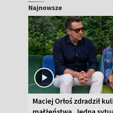
Najnowsze
Maciej Orłoś zdradził kul
małżeństwa. Jedna sytua