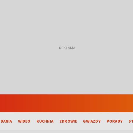
DANIA
WIDEO
KUCHNIA
ZDROWIE
GWIAZDY
PORADY
S