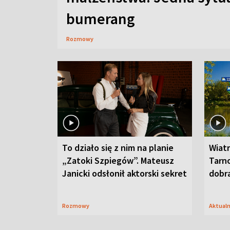
bumerang
Rozmowy
To działo się z nim na planie
Wiat
„Zatoki Szpiegów”. Mateusz
Tarno
Janicki odsłonił aktorski sekret
dobr
Rozmowy
Aktual