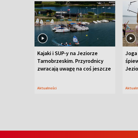
Kajaki i SUP-y na Jeziorze
Joga 
Tarnobrzeskim. Przyrodnicy
śpiew
zwracają uwagę na coś jeszcze
Jezi
Aktualności
Aktual