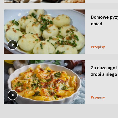
Domowe pyzy 
obiad
Przepisy
Za dużo ugo
zrobi z niego
Przepisy