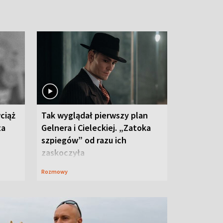
ciąż
Tak wyglądał pierwszy plan
ta
Gelnera i Cieleckiej. „Zatoka
szpiegów” od razu ich
zaskoczyła
Rozmowy