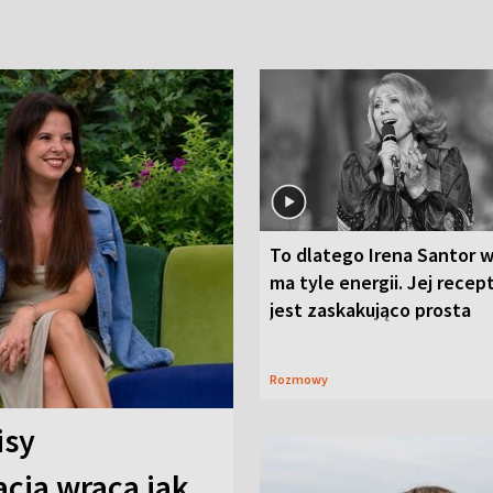
To dlatego Irena Santor w
ma tyle energii. Jej recep
jest zaskakująco prosta
Rozmowy
isy
cja wraca jak