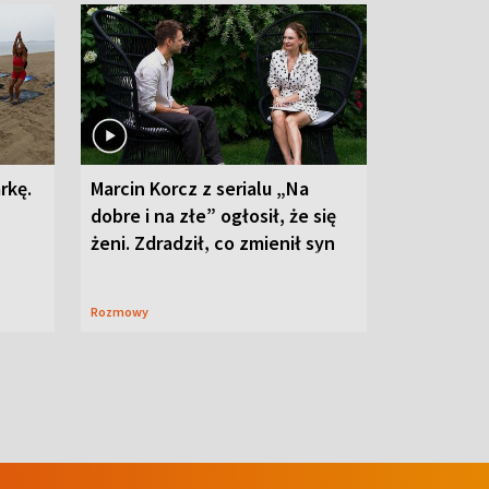
rkę.
Marcin Korcz z serialu „Na
dobre i na złe” ogłosił, że się
żeni. Zdradził, co zmienił syn
Rozmowy