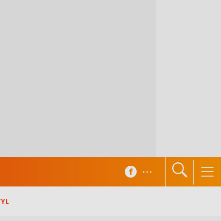
...
TYL