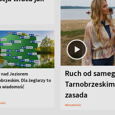
Ruch od sameg
r nad Jeziorem
brzeskim. Dla żeglarzy to
Tarnobrzeskim,
a wiadomość
zasada
ności
Aktualności