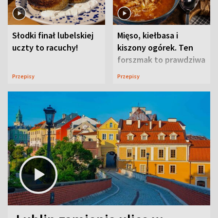
Słodki finał lubelskiej
Mięso, kiełbasa i
uczty to racuchy!
kiszony ogórek. Ten
forszmak to prawdziwa
uczta
Przepisy
Przepisy