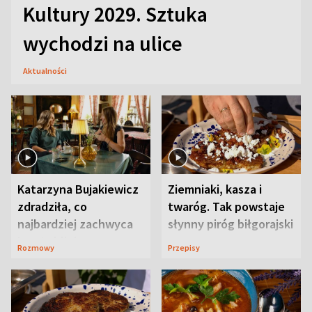
Kultury 2029. Sztuka
wychodzi na ulice
Aktualności
Katarzyna Bujakiewicz
Ziemniaki, kasza i
zdradziła, co
twaróg. Tak powstaje
najbardziej zachwyca
słynny piróg biłgorajski
ją w Lublinie
Rozmowy
Przepisy