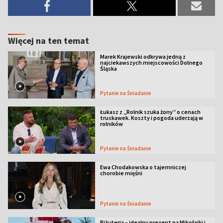
Więcej na ten temat
Marek Krajewski odkrywa jedną z
najciekawszych miejscowości Dolnego
Śląska
Pytanie na Śniadanie
Łukasz z „Rolnik szuka żony” o cenach
truskawek. Koszty i pogoda uderzają w
rolników
Pytanie na Śniadanie
Ewa Chodakowska o tajemniczej
chorobie mięśni
Pytanie na Śniadanie
Biżuteria – idealny prezent na Mikołajki i