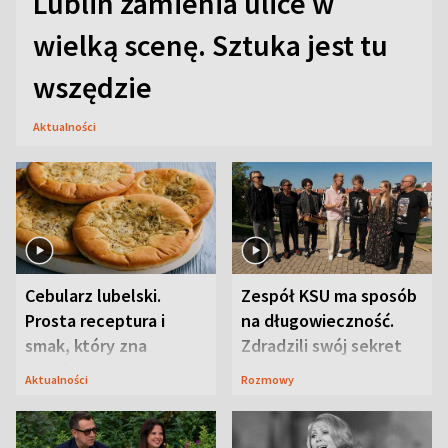
Lublin zamienia ulice w
wielką scenę. Sztuka jest tu
wszędzie
Aktualności
Cebularz lubelski.
Zespół KSU ma sposób
Prosta receptura i
na długowieczność.
smak, który zna
Zdradzili swój sekret
Lubelszczyzna
Aktualności
Rozmowy