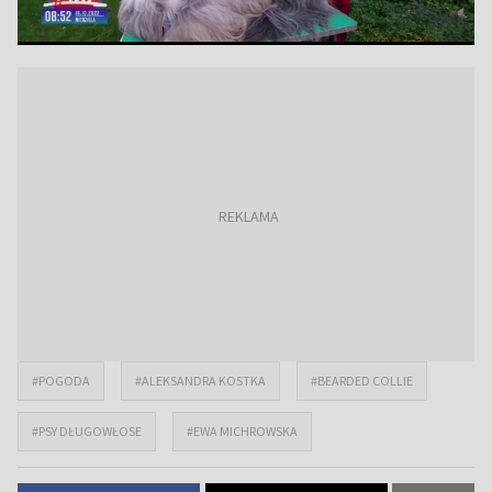
#POGODA
#ALEKSANDRA KOSTKA
#BEARDED COLLIE
#PSY DŁUGOWŁOSE
#EWA MICHROWSKA