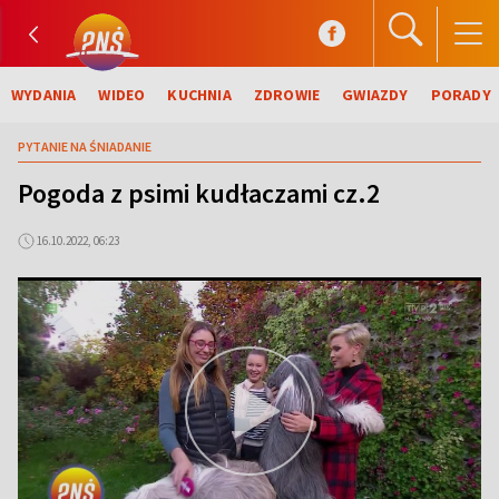
WYDANIA
WIDEO
KUCHNIA
ZDROWIE
GWIAZDY
PORADY
PYTANIE NA ŚNIADANIE
Pogoda z psimi kudłaczami cz.2
16.10.2022, 06:23