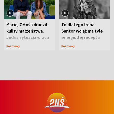
Maciej Orłoś zdradził
To dlatego Irena
kulisy małżeństwa.
Santor wciąż ma tyle
Jedna sytuacja wraca
energii. Jej recepta
jak bumerang
jest zaskakująco
Rozmowy
Rozmowy
prosta