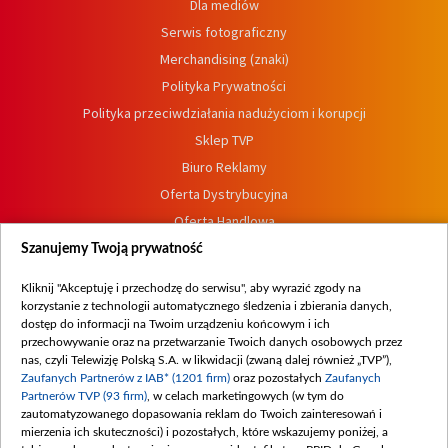
Dla mediów
Serwis fotograficzny
Merchandising (znaki)
Polityka Prywatności
Polityka przeciwdziałania nadużyciom i korupcji
Sklep TVP
Biuro Reklamy
Oferta Dystrybucyjna
Oferta Handlowa
Dostępność
Szanujemy Twoją prywatność
Moje zgody
Kliknij "Akceptuję i przechodzę do serwisu", aby wyrazić zgody na
Procedura zgłoszeń wewnętrznych
korzystanie z technologii automatycznego śledzenia i zbierania danych,
dostęp do informacji na Twoim urządzeniu końcowym i ich
przechowywanie oraz na przetwarzanie Twoich danych osobowych przez
nas, czyli Telewizję Polską S.A. w likwidacji (zwaną dalej również „TVP”),
Zaufanych Partnerów z IAB* (1201 firm)
oraz pozostałych
Zaufanych
Partnerów TVP (93 firm)
, w celach marketingowych (w tym do
zautomatyzowanego dopasowania reklam do Twoich zainteresowań i
mierzenia ich skuteczności) i pozostałych, które wskazujemy poniżej, a