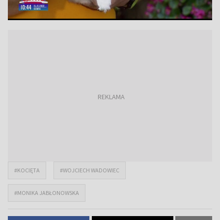
#KOCIĘTA
#WOJCIECH WADOWIEC
#MONIKA JABŁONOWSKA