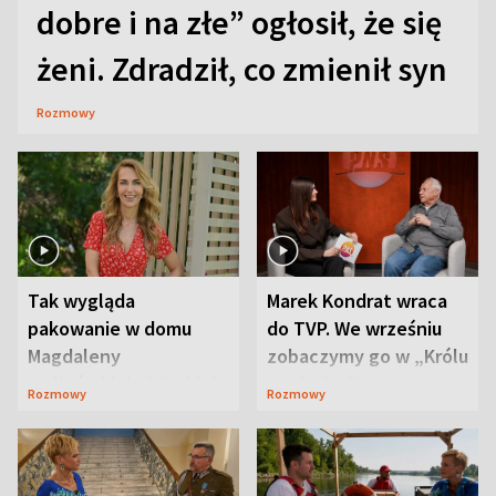
dobre i na złe” ogłosił, że się
żeni. Zdradził, co zmienił syn
Rozmowy
Tak wygląda
Marek Kondrat wraca
pakowanie w domu
do TVP. We wrześniu
Magdaleny
zobaczymy go w „Królu
Waligórskiej-Lisieckiej.
Maciusiu I”
Rozmowy
Rozmowy
Mąż nie odpuszcza