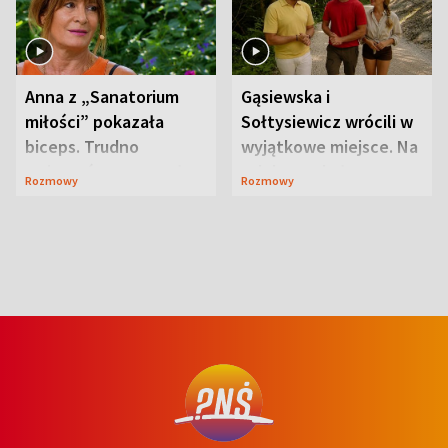
Anna z „Sanatorium
Gąsiewska i
miłości” pokazała
Sołtysiewicz wrócili w
biceps. Trudno
wyjątkowe miejsce. Na
uwierzyć, co przeszła
szlaku czekał
Rozmowy
Rozmowy
wcześniej
niedźwiedź