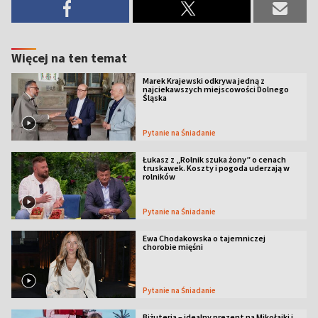
Więcej na ten temat
Marek Krajewski odkrywa jedną z
najciekawszych miejscowości Dolnego
Śląska
Pytanie na Śniadanie
Łukasz z „Rolnik szuka żony” o cenach
truskawek. Koszty i pogoda uderzają w
rolników
Pytanie na Śniadanie
Ewa Chodakowska o tajemniczej
chorobie mięśni
Pytanie na Śniadanie
Biżuteria – idealny prezent na Mikołajki i