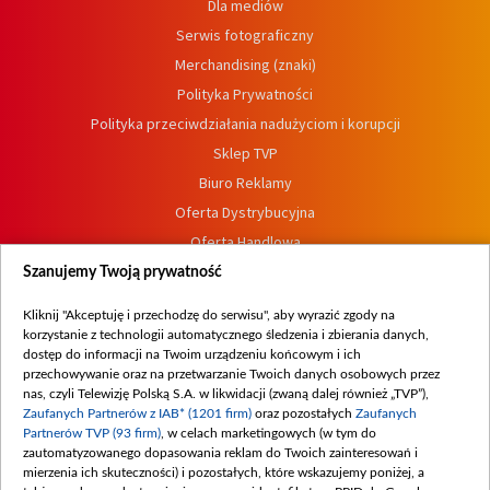
Dla mediów
Serwis fotograficzny
Merchandising (znaki)
Polityka Prywatności
Polityka przeciwdziałania nadużyciom i korupcji
Sklep TVP
Biuro Reklamy
Oferta Dystrybucyjna
Oferta Handlowa
Dostępność
Szanujemy Twoją prywatność
Moje zgody
Kliknij "Akceptuję i przechodzę do serwisu", aby wyrazić zgody na
Procedura zgłoszeń wewnętrznych
korzystanie z technologii automatycznego śledzenia i zbierania danych,
dostęp do informacji na Twoim urządzeniu końcowym i ich
przechowywanie oraz na przetwarzanie Twoich danych osobowych przez
nas, czyli Telewizję Polską S.A. w likwidacji (zwaną dalej również „TVP”),
Zaufanych Partnerów z IAB* (1201 firm)
oraz pozostałych
Zaufanych
Partnerów TVP (93 firm)
, w celach marketingowych (w tym do
zautomatyzowanego dopasowania reklam do Twoich zainteresowań i
mierzenia ich skuteczności) i pozostałych, które wskazujemy poniżej, a