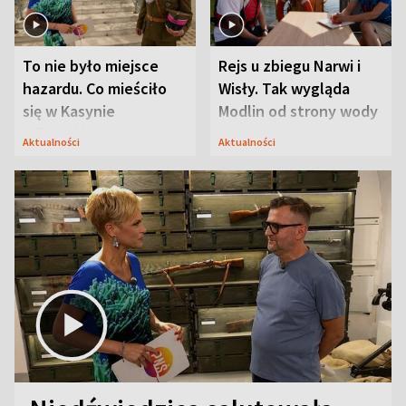
To nie było miejsce
Rejs u zbiegu Narwi i
hazardu. Co mieściło
Wisły. Tak wygląda
się w Kasynie
Modlin od strony wody
Oficerskim?
Aktualności
Aktualności