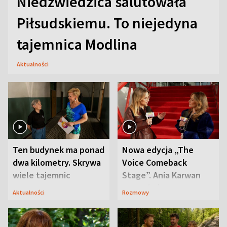
Niedźwiedzica salutowała
Piłsudskiemu. To niejedyna
tajemnica Modlina
Aktualności
Ten budynek ma ponad
Nowa edycja „The
dwa kilometry. Skrywa
Voice Comeback
wiele tajemnic
Stage”. Ania Karwan
zapowiada
Aktualności
Rozmowy
niespodzianki