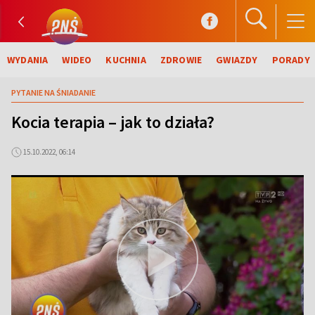
WYDANIA
WIDEO
KUCHNIA
ZDROWIE
GWIAZDY
PORADY
PYTANIE NA ŚNIADANIE
Kocia terapia – jak to działa?
15.10.2022, 06:14