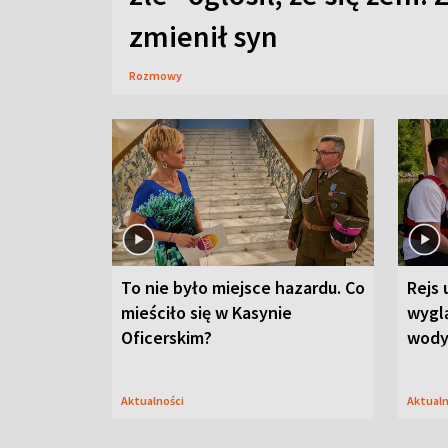
zmienił syn
Rozmowy
To nie było miejsce hazardu. Co
Rejs 
mieściło się w Kasynie
wygl
Oficerskim?
wod
Aktualności
Aktual