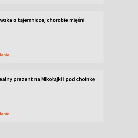
ska o tajemniczej chorobie mięśni
danie
dealny prezent na Mikołajki i pod choinkę
danie