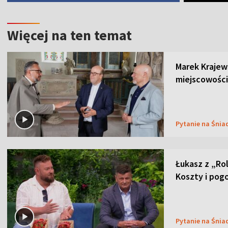
Więcej na ten temat
Marek Krajew
miejscowości
Pytanie na Śnia
Łukasz z „Ro
Koszty i pog
Pytanie na Śnia