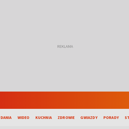
DANIA
WIDEO
KUCHNIA
ZDROWIE
GWIAZDY
PORADY
S