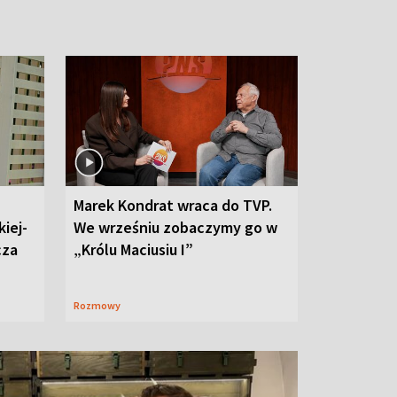
Marek Kondrat wraca do TVP.
iej-
We wrześniu zobaczymy go w
cza
„Królu Maciusiu I”
Rozmowy