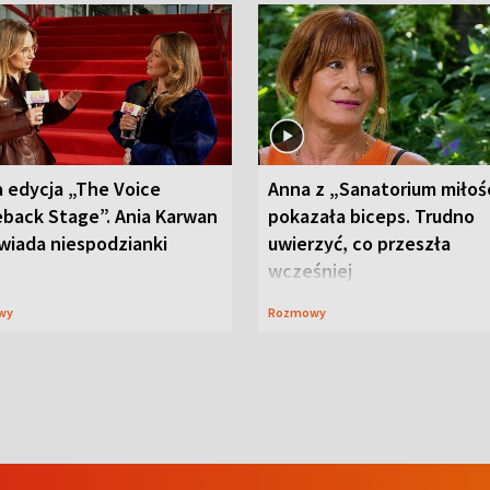
 edycja „The Voice
Anna z „Sanatorium miłoś
back Stage”. Ania Karwan
pokazała biceps. Trudno
wiada niespodzianki
uwierzyć, co przeszła
wcześniej
wy
Rozmowy