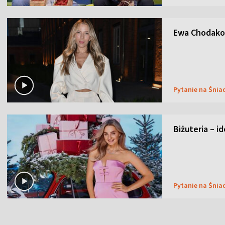
Ewa Chodakow
Pytanie na Śnia
Biżuteria – i
Pytanie na Śnia