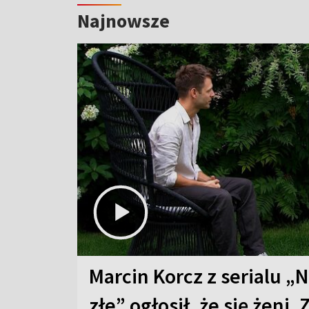
Najnowsze
Marcin Korcz z serialu „N
złe” ogłosił, że się żeni. 