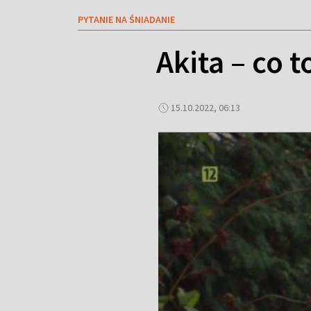
PYTANIE NA ŚNIADANIE
Akita – co 
15.10.2022, 06:13