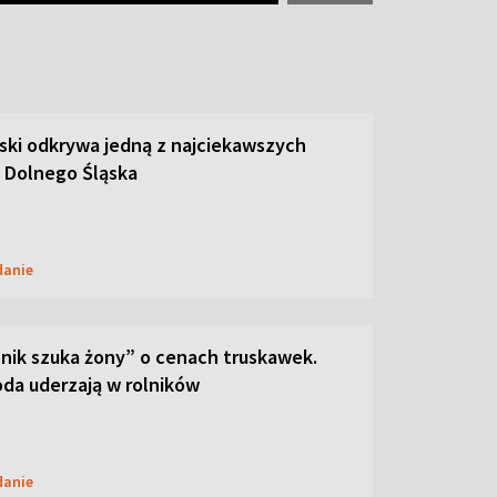
ski odkrywa jedną z najciekawszych
 Dolnego Śląska
danie
lnik szuka żony” o cenach truskawek.
oda uderzają w rolników
danie