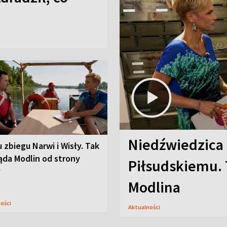
Niedźwiedzica
u zbiegu Narwi i Wisły. Tak
ąda Modlin od strony
Piłsudskiemu. 
y
Modlina
ności
Aktualności