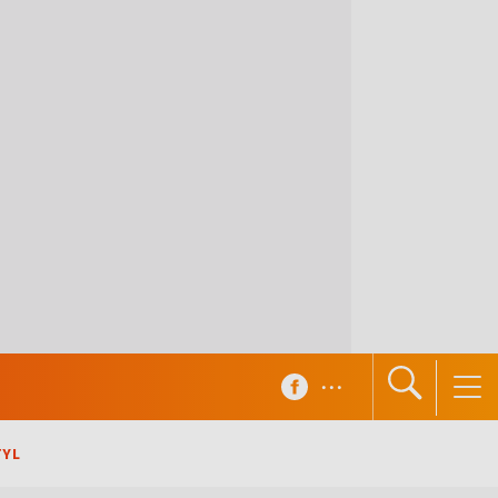
...
TYL