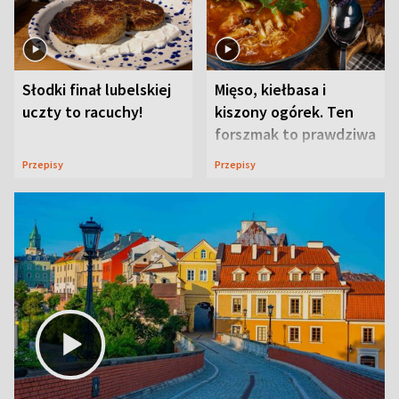
Słodki finał lubelskiej
Mięso, kiełbasa i
uczty to racuchy!
kiszony ogórek. Ten
forszmak to prawdziwa
uczta
Przepisy
Przepisy