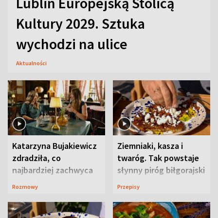
Lublin Europejską Stolicą
Kultury 2029. Sztuka
wychodzi na ulice
Aktualności
Katarzyna Bujakiewicz
Ziemniaki, kasza i
zdradziła, co
twaróg. Tak powstaje
najbardziej zachwyca
słynny piróg biłgorajski
ją w Lublinie
Rozmowy
Przepisy