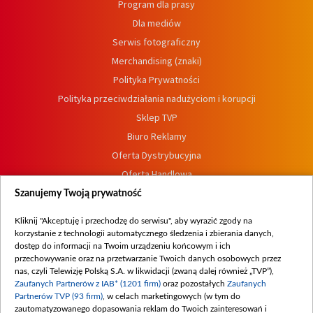
Program dla prasy
Dla mediów
Serwis fotograficzny
Merchandising (znaki)
Polityka Prywatności
Polityka przeciwdziałania nadużyciom i korupcji
Sklep TVP
Biuro Reklamy
Oferta Dystrybucyjna
Oferta Handlowa
Dostępność
Szanujemy Twoją prywatność
Moje zgody
Kliknij "Akceptuję i przechodzę do serwisu", aby wyrazić zgody na
Procedura zgłoszeń wewnętrznych
korzystanie z technologii automatycznego śledzenia i zbierania danych,
dostęp do informacji na Twoim urządzeniu końcowym i ich
przechowywanie oraz na przetwarzanie Twoich danych osobowych przez
nas, czyli Telewizję Polską S.A. w likwidacji (zwaną dalej również „TVP”),
Zaufanych Partnerów z IAB* (1201 firm)
oraz pozostałych
Zaufanych
Partnerów TVP (93 firm)
, w celach marketingowych (w tym do
zautomatyzowanego dopasowania reklam do Twoich zainteresowań i