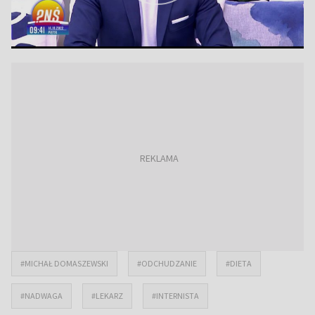
#MICHAŁ DOMASZEWSKI
#ODCHUDZANIE
#DIETA
#NADWAGA
#LEKARZ
#INTERNISTA