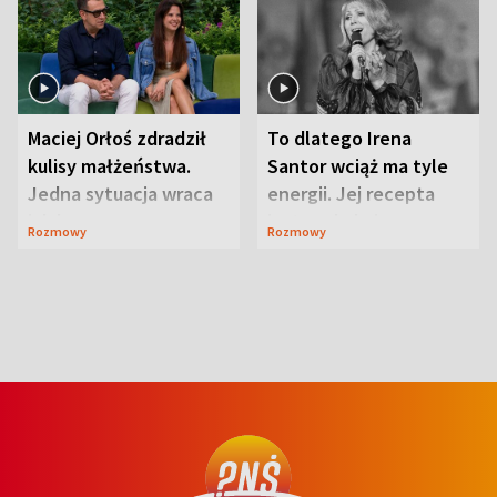
Maciej Orłoś zdradził
To dlatego Irena
kulisy małżeństwa.
Santor wciąż ma tyle
Jedna sytuacja wraca
energii. Jej recepta
jak bumerang
jest zaskakująco
Rozmowy
Rozmowy
prosta