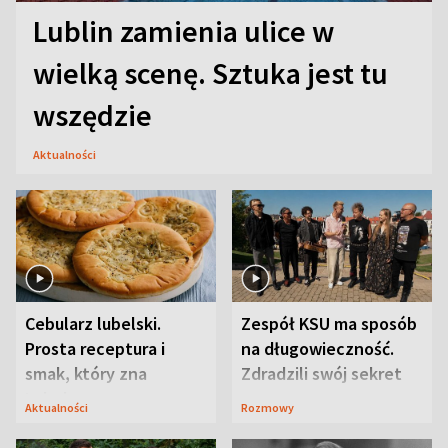
Lublin zamienia ulice w
wielką scenę. Sztuka jest tu
wszędzie
Aktualności
Cebularz lubelski.
Zespół KSU ma sposób
Prosta receptura i
na długowieczność.
smak, który zna
Zdradzili swój sekret
Lubelszczyzna
Aktualności
Rozmowy