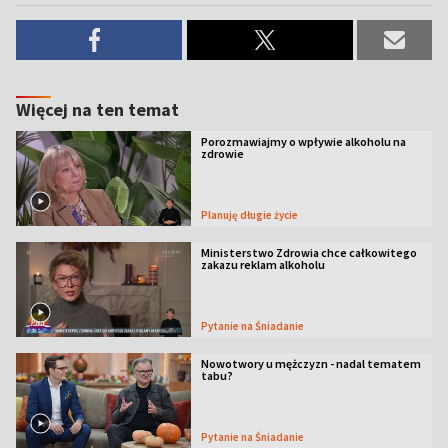
Więcej na ten temat
Porozmawiajmy o wpływie alkoholu na
zdrowie
Planuję długie życie
Ministerstwo Zdrowia chce całkowitego
zakazu reklam alkoholu
Pytanie na Śniadanie
Nowotwory u mężczyzn - nadal tematem
tabu?
Pytanie na Śniadanie