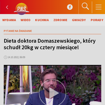
WYDANIA
WIDEO
KUCHNIA
ZDROWIE
GWIAZDY
PORADY
PYTANIE NA ŚNIADANIE
Dieta doktora Domaszewskiego, który
schudł 20kg w cztery miesiące!
14.10.2022, 06:09