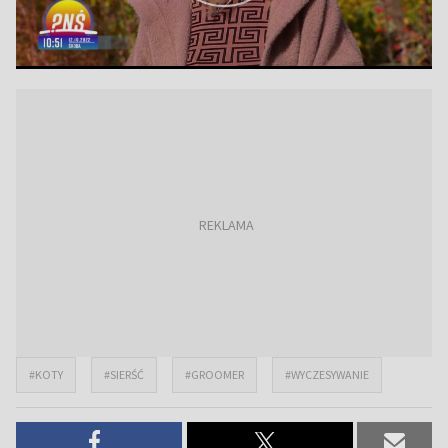
#KOTY
#SIERŚĆ
#GROOMER
#WYCZESYWANIE