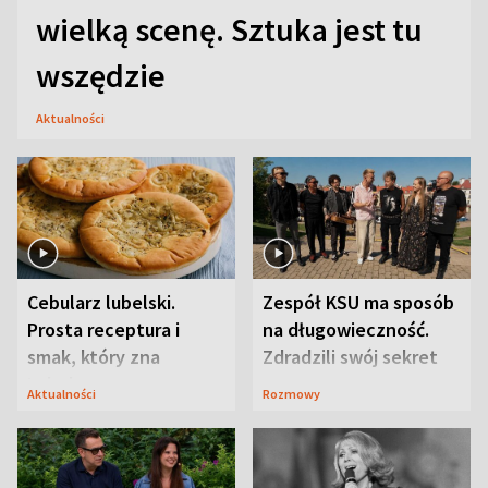
wielką scenę. Sztuka jest tu
wszędzie
Aktualności
Cebularz lubelski.
Zespół KSU ma sposób
Prosta receptura i
na długowieczność.
smak, który zna
Zdradzili swój sekret
Lubelszczyzna
Aktualności
Rozmowy