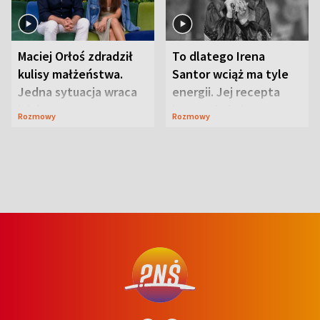
Maciej Orłoś zdradził
To dlatego Irena
kulisy małżeństwa.
Santor wciąż ma tyle
Jedna sytuacja wraca
energii. Jej recepta
jak bumerang
jest zaskakująco
Rozmowy
Rozmowy
prosta