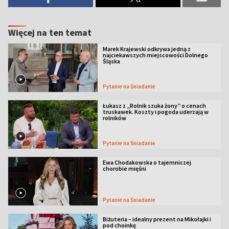
Więcej na ten temat
Marek Krajewski odkrywa jedną z
najciekawszych miejscowości Dolnego
Śląska
Pytanie na Śniadanie
Łukasz z „Rolnik szuka żony” o cenach
truskawek. Koszty i pogoda uderzają w
rolników
Pytanie na Śniadanie
Ewa Chodakowska o tajemniczej
chorobie mięśni
Pytanie na Śniadanie
Biżuteria – idealny prezent na Mikołajki i
pod choinkę