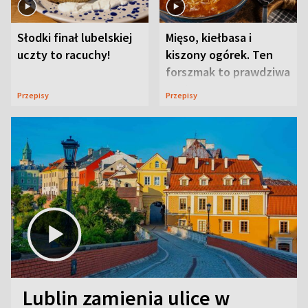
Słodki finał lubelskiej
Mięso, kiełbasa i
uczty to racuchy!
kiszony ogórek. Ten
forszmak to prawdziwa
uczta
Przepisy
Przepisy
Lublin zamienia ulice w