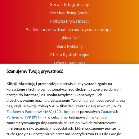
Serwis fotograficzny
Merchandising (znaki)
Polityka Prywatności
Polityka przeciwdziałania nadużyciom i korupcji
Sklep TVP
Biuro Reklamy
Oferta Dystrybucyjna
Oferta Handlowa
Dostępność
Szanujemy Twoją prywatność
Moje zgody
Kliknij "Akceptuję i przechodzę do serwisu", aby wyrazić zgody na
Procedura zgłoszeń wewnętrznych
korzystanie z technologii automatycznego śledzenia i zbierania danych,
dostęp do informacji na Twoim urządzeniu końcowym i ich
przechowywanie oraz na przetwarzanie Twoich danych osobowych przez
nas, czyli Telewizję Polską S.A. w likwidacji (zwaną dalej również „TVP”),
Zaufanych Partnerów z IAB* (1201 firm)
oraz pozostałych
Zaufanych
Partnerów TVP (93 firm)
, w celach marketingowych (w tym do
zautomatyzowanego dopasowania reklam do Twoich zainteresowań i
mierzenia ich skuteczności) i pozostałych, które wskazujemy poniżej, a
także zgody na udostępnianie przez nas identyfikatora PPID do Google.