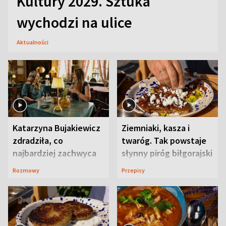
Kultury 2029. Sztuka
wychodzi na ulice
Aktualności
Katarzyna Bujakiewicz
Ziemniaki, kasza i
zdradziła, co
twaróg. Tak powstaje
najbardziej zachwyca
słynny piróg biłgorajski
ją w Lublinie
Rozmowy
Przepisy