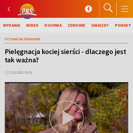
WYDANIA
WIDEO
KUCHNIA
ZDROWIE
GWIAZDY
PORADY
PYTANIE NA ŚNIADANIE
Pielęgnacja kociej sierści - dlaczego jest
tak ważna?
12.10.2022, 05:55