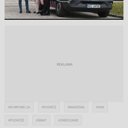
#KORPORACJA
#PODRÓŻ
#MARZENIA
#VAN
#PODRÓŻE
#ŚWIAT
#ZWIEDZANIE