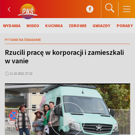
WYDANIA
WIDEO
KUCHNIA
ZDROWIE
GWIAZDY
PORADY
PYTANIE NA ŚNIADANIE
Rzucili pracę w korporacji i zamieszkali
w vanie
11.10.2022, 07:22