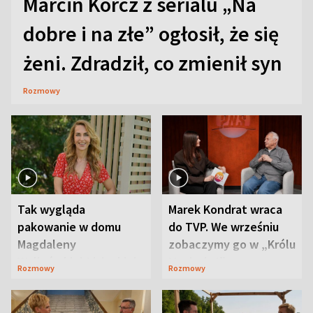
Marcin Korcz z serialu „Na
dobre i na złe” ogłosił, że się
żeni. Zdradził, co zmienił syn
Rozmowy
Tak wygląda
Marek Kondrat wraca
pakowanie w domu
do TVP. We wrześniu
Magdaleny
zobaczymy go w „Królu
Waligórskiej-Lisieckiej.
Maciusiu I”
Rozmowy
Rozmowy
Mąż nie odpuszcza