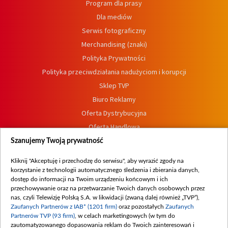
Program dla prasy
Dla mediów
Serwis fotograficzny
Merchandising (znaki)
Polityka Prywatności
Polityka przeciwdziałania nadużyciom i korupcji
Sklep TVP
Biuro Reklamy
Oferta Dystrybucyjna
Oferta Handlowa
Dostępność
Szanujemy Twoją prywatność
Moje zgody
Kliknij "Akceptuję i przechodzę do serwisu", aby wyrazić zgody na
Procedura zgłoszeń wewnętrznych
korzystanie z technologii automatycznego śledzenia i zbierania danych,
dostęp do informacji na Twoim urządzeniu końcowym i ich
przechowywanie oraz na przetwarzanie Twoich danych osobowych przez
nas, czyli Telewizję Polską S.A. w likwidacji (zwaną dalej również „TVP”),
Zaufanych Partnerów z IAB* (1201 firm)
oraz pozostałych
Zaufanych
Partnerów TVP (93 firm)
, w celach marketingowych (w tym do
zautomatyzowanego dopasowania reklam do Twoich zainteresowań i