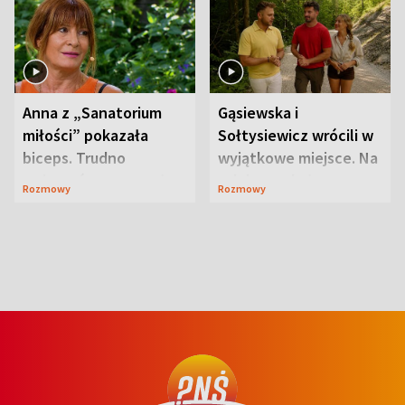
Anna z „Sanatorium
Gąsiewska i
miłości” pokazała
Sołtysiewicz wrócili w
biceps. Trudno
wyjątkowe miejsce. Na
uwierzyć, co przeszła
szlaku czekał
Rozmowy
Rozmowy
wcześniej
niedźwiedź