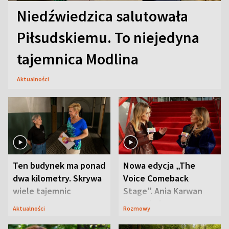
Niedźwiedzica salutowała
Piłsudskiemu. To niejedyna
tajemnica Modlina
Aktualności
Ten budynek ma ponad
Nowa edycja „The
dwa kilometry. Skrywa
Voice Comeback
wiele tajemnic
Stage”. Ania Karwan
zapowiada
Aktualności
Rozmowy
niespodzianki