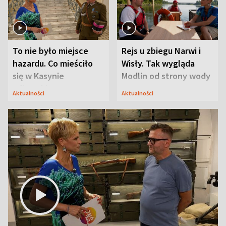
To nie było miejsce
Rejs u zbiegu Narwi i
hazardu. Co mieściło
Wisły. Tak wygląda
się w Kasynie
Modlin od strony wody
Oficerskim?
Aktualności
Aktualności