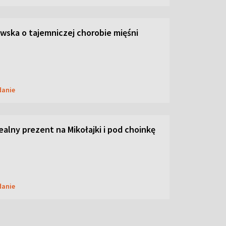
ska o tajemniczej chorobie mięśni
danie
dealny prezent na Mikołajki i pod choinkę
danie