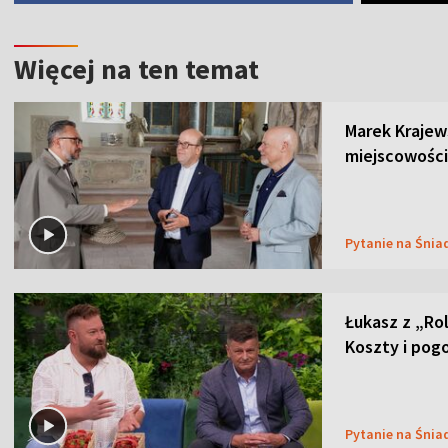
Więcej na ten temat
Marek Krajew
miejscowości
Pytanie na Śnia
Łukasz z „Ro
Koszty i pog
Pytanie na Śnia