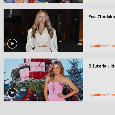
Ewa Chodakow
Pytanie na Śnia
Biżuteria – i
Pytanie na Śnia