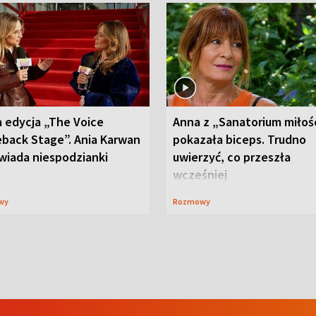
 edycja „The Voice
Anna z „Sanatorium miłoś
back Stage”. Ania Karwan
pokazała biceps. Trudno
wiada niespodzianki
uwierzyć, co przeszła
wcześniej
wy
Rozmowy