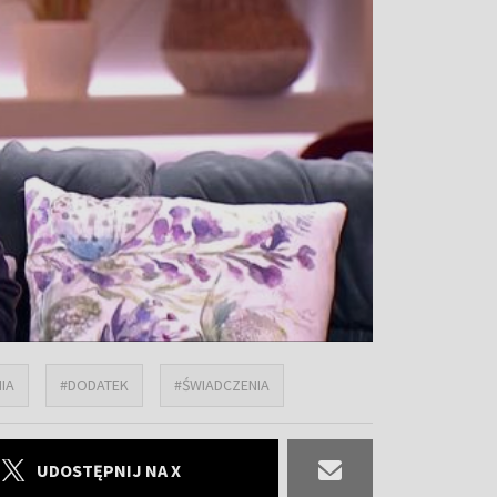
IA
#DODATEK
#ŚWIADCZENIA
UDOSTĘPNIJ NA X