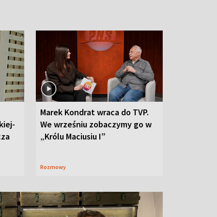
Marek Kondrat wraca do TVP.
iej-
We wrześniu zobaczymy go w
cza
„Królu Maciusiu I”
Rozmowy