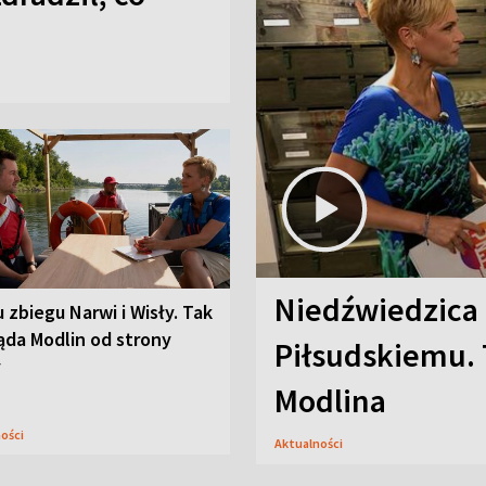
Niedźwiedzica
u zbiegu Narwi i Wisły. Tak
ąda Modlin od strony
Piłsudskiemu. 
y
Modlina
ności
Aktualności