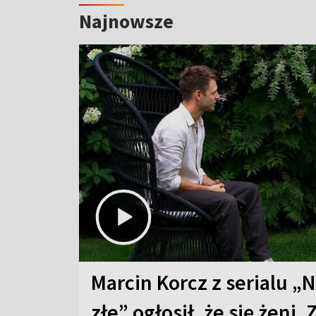
Najnowsze
Marcin Korcz z serialu „N
złe” ogłosił, że się żeni. 