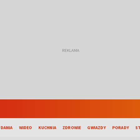
DANIA
WIDEO
KUCHNIA
ZDROWIE
GWIAZDY
PORADY
S