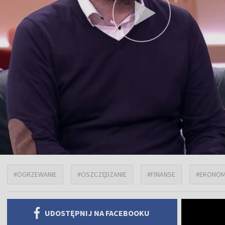
#OGRZEWANIE
#OSZCZĘDZANIE
#FINANSE
#EKONOM
UDOSTĘPNIJ NA FACEBOOKU