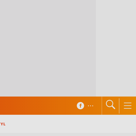
...
TYL