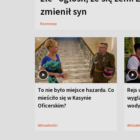
zmienił syn
Rozmowy
To nie było miejsce hazardu. Co
Rejs 
mieściło się w Kasynie
wygl
Oficerskim?
wod
Aktualności
Aktual