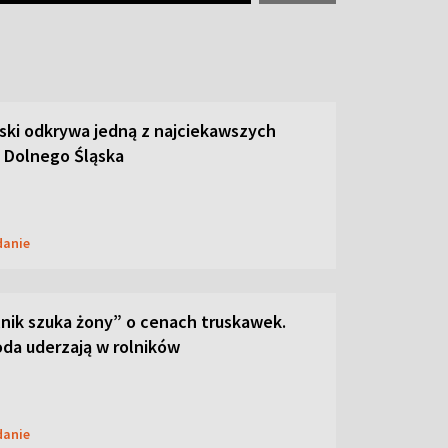
ski odkrywa jedną z najciekawszych
 Dolnego Śląska
danie
lnik szuka żony” o cenach truskawek.
oda uderzają w rolników
danie