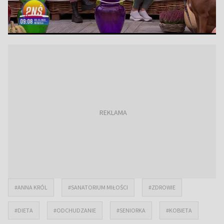
#ANNA KRÓL
#SANATORIUM MIŁOŚCI
#ZDROWIE
#DIETA
#ODCHUDZANIE
#SENIORKA
#KOBIETA