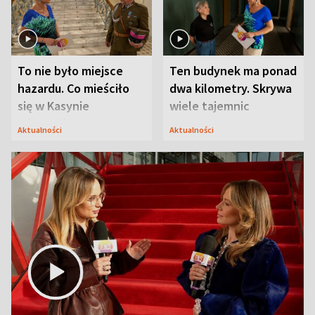
To nie było miejsce
Ten budynek ma ponad
hazardu. Co mieściło
dwa kilometry. Skrywa
się w Kasynie
wiele tajemnic
Oficerskim?
Aktualności
Aktualności