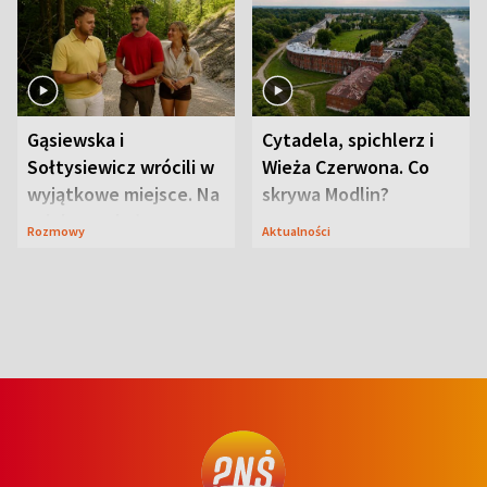
Gąsiewska i
Cytadela, spichlerz i
Sołtysiewicz wrócili w
Wieża Czerwona. Co
wyjątkowe miejsce. Na
skrywa Modlin?
szlaku czekał
Rozmowy
Aktualności
niedźwiedź