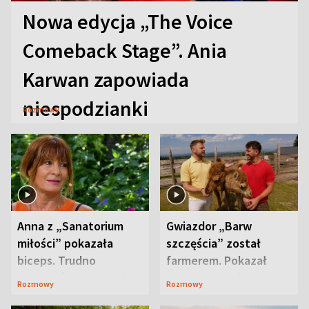
Nowa edycja „The Voice
Comeback Stage”. Ania
Karwan zapowiada
niespodzianki
Rozmowy
Anna z „Sanatorium
Gwiazdor „Barw
miłości” pokazała
szczęścia” został
biceps. Trudno
farmerem. Pokazał
uwierzyć, co przeszła
swoje niezwykłe
Rozmowy
Rozmowy
wcześniej
ranczo