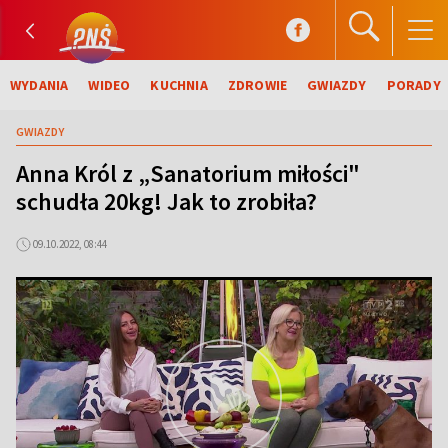
WYDANIA
WIDEO
KUCHNIA
ZDROWIE
GWIAZDY
PORADY
GWIAZDY
Anna Król z „Sanatorium miłości"
schudła 20kg! Jak to zrobiła?
09.10.2022, 08:44