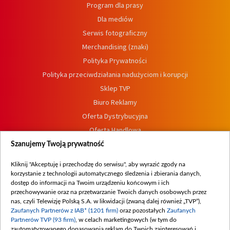
Program dla prasy
Dla mediów
Serwis fotograficzny
Merchandising (znaki)
Polityka Prywatności
Polityka przeciwdziałania nadużyciom i korupcji
Sklep TVP
Biuro Reklamy
Oferta Dystrybucyjna
Oferta Handlowa
Dostępność
Szanujemy Twoją prywatność
Moje zgody
Kliknij "Akceptuję i przechodzę do serwisu", aby wyrazić zgody na
Procedura zgłoszeń wewnętrznych
korzystanie z technologii automatycznego śledzenia i zbierania danych,
dostęp do informacji na Twoim urządzeniu końcowym i ich
przechowywanie oraz na przetwarzanie Twoich danych osobowych przez
nas, czyli Telewizję Polską S.A. w likwidacji (zwaną dalej również „TVP”),
Zaufanych Partnerów z IAB* (1201 firm)
oraz pozostałych
Zaufanych
Partnerów TVP (93 firm)
, w celach marketingowych (w tym do
zautomatyzowanego dopasowania reklam do Twoich zainteresowań i