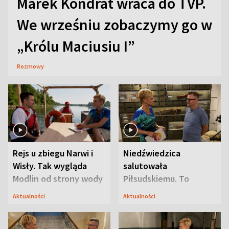
Marek Kondrat wraca do TVP.
We wrześniu zobaczymy go w
„Królu Maciusiu I”
Rozmowy
Rejs u zbiegu Narwi i
Niedźwiedzica
Wisły. Tak wygląda
salutowała
Modlin od strony wody
Piłsudskiemu. To
niejedyna tajemnica
Aktualności
Aktualności
Modlina