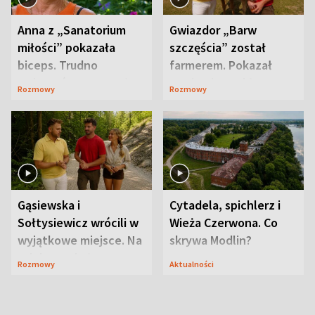
Anna z „Sanatorium
Gwiazdor „Barw
miłości” pokazała
szczęścia” został
biceps. Trudno
farmerem. Pokazał
uwierzyć, co przeszła
swoje niezwykłe
Rozmowy
Rozmowy
wcześniej
ranczo
Gąsiewska i
Cytadela, spichlerz i
Sołtysiewicz wrócili w
Wieża Czerwona. Co
wyjątkowe miejsce. Na
skrywa Modlin?
szlaku czekał
Rozmowy
Aktualności
niedźwiedź