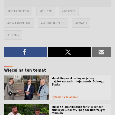
#PIOTR CIELECKI
#KLUCZE
#PORTFEL
#ROZTARGNIENIE
#ROZKOJARZENIE
#COACH
#TRENER
Więcej na ten temat
Marek Krajewski odkrywa jedną z
najciekawszych miejscowości Dolnego
Śląska
Pytanie na Śniadanie
Łukasz z „Rolnik szuka żony” o cenach
truskawek. Koszty i pogoda uderzają w
rolników