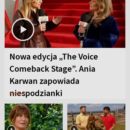
Nowa edycja „The Voice
Comeback Stage”. Ania
Karwan zapowiada
niespodzianki
Rozmowy