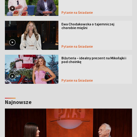
Pytanie na Śniadanie
Ewa Chodakowska o tajemniczej
chorobie mięśni
Pytanie na Śniadanie
Biżuteria – idealny prezent na Mikołajki i
pod choinkę
Pytanie na Śniadanie
Najnowsze