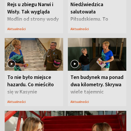
Rejs u zbiegu Narwi i
Niedźwiedzica
Wisły. Tak wygląda
salutowała
Modlin od strony wody
Piłsudskiemu. To
niejedyna tajemnica
Aktualności
Aktualności
Modlina
To nie było miejsce
Ten budynek ma ponad
hazardu. Co mieściło
dwa kilometry. Skrywa
się w Kasynie
wiele tajemnic
Oficerskim?
Aktualności
Aktualności