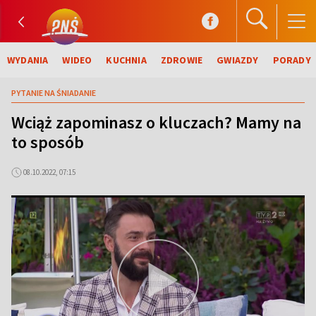
WYDANIA
WIDEO
KUCHNIA
ZDROWIE
GWIAZDY
PORADY
PYTANIE NA ŚNIADANIE
Wciąż zapominasz o kluczach? Mamy na
to sposób
08.10.2022, 07:15