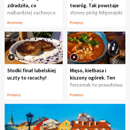
zdradziła, co
twaróg. Tak powstaje
najbardziej zachwyca
słynny piróg biłgorajski
ją w Lublinie
Rozmowy
Przepisy
Słodki finał lubelskiej
Mięso, kiełbasa i
uczty to racuchy!
kiszony ogórek. Ten
forszmak to prawdziwa
uczta
Przepisy
Przepisy