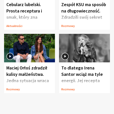
Cebularz lubelski.
Zespół KSU ma sposób
Prosta receptura i
na długowieczność.
smak, który zna
Zdradzili swój sekret
Lubelszczyzna
Aktualności
Rozmowy
Maciej Orłoś zdradził
To dlatego Irena
kulisy małżeństwa.
Santor wciąż ma tyle
Jedna sytuacja wraca
energii. Jej recepta
jak bumerang
jest zaskakująco
Rozmowy
Rozmowy
prosta