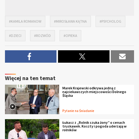
#KAMILA ROMANOW
#MIROSŁAWA KĄTNA
#PSYCHOLOG
#DZIECI
#ROZWÓD
#OPIEKA
Więcej na ten temat
Marek Krajewski odkrywa jedną z
najciekawszych miejscowości Dolnego
Śląska
Pytanie na Śniadanie
Łukasz z „Rolnik szuka żony” o cenach
truskawek. Koszty i pogoda uderzają w
rolników