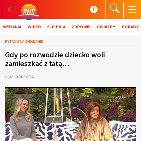
WYDANIA
WIDEO
KUCHNIA
ZDROWIE
GWIAZDY
PORADY
PYTANIE NA ŚNIADANIE
Gdy po rozwodzie dziecko woli
zamieszkać z tatą...
08.10.2022, 07:06