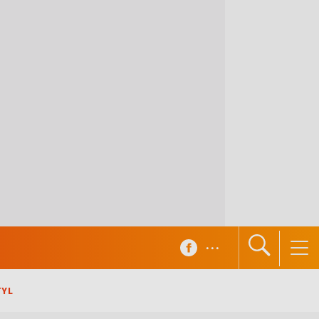
...
TYL