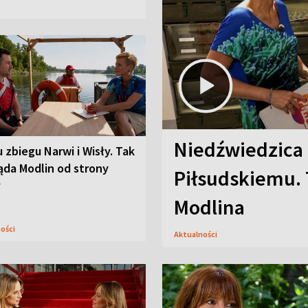
Niedźwiedzica
u zbiegu Narwi i Wisły. Tak
ąda Modlin od strony
Piłsudskiemu. 
y
Modlina
ności
Aktualności