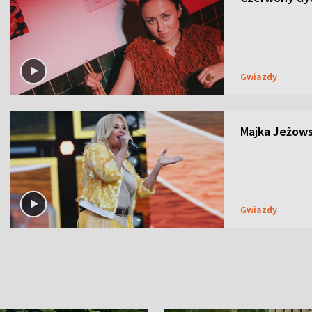
Gwiazdy
Majka Jeżows
Gwiazdy