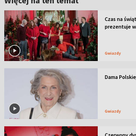
Więcej na ten temat
Czas na świą
prezentuje w
Gwiazdy
Dama Polskiej
Gwiazdy
Czerwony dyw