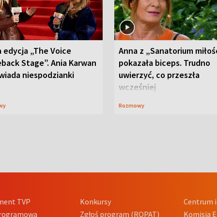
 edycja „The Voice
Anna z „Sanatorium miłoś
back Stage”. Ania Karwan
pokazała biceps. Trudno
wiada niespodzianki
uwierzyć, co przeszła
wcześniej
wy
Rozmowy
ment TVP
Konkursy
Centrum i
Programowa
Zgłoś program (ROPAT)
Komisja E