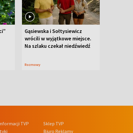
ci”
Gąsiewska i Sołtysiewicz
wrócili w wyjątkowe miejsce.
Na szlaku czekał niedźwiedź
Rozmowy
nformacji TVP
Sklep TVP
tyki
Biuro Reklamy