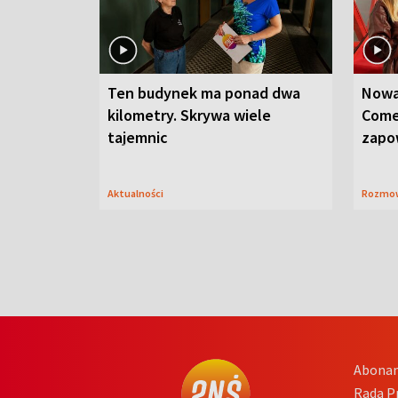
Ten budynek ma ponad dwa
Nowa
kilometry. Skrywa wiele
Come
tajemnic
zapo
Aktualności
Rozmo
Abona
Rada 