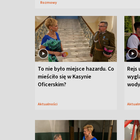
Rozmowy
To nie było miejsce hazardu. Co
Rejs 
mieściło się w Kasynie
wygl
Oficerskim?
wod
Aktualności
Aktual