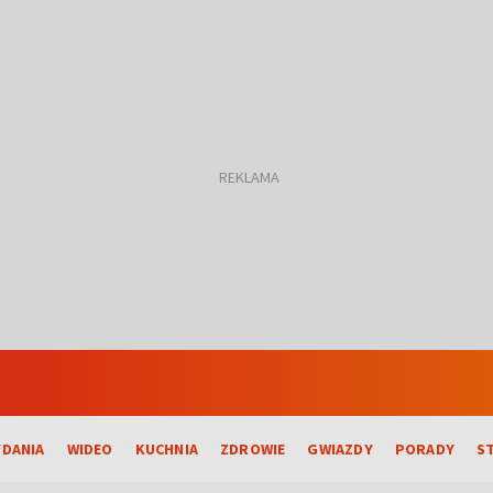
DANIA
WIDEO
KUCHNIA
ZDROWIE
GWIAZDY
PORADY
S