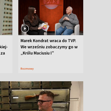
Marek Kondrat wraca do TVP.
iej-
We wrześniu zobaczymy go w
cza
„Królu Maciusiu I”
Rozmowy