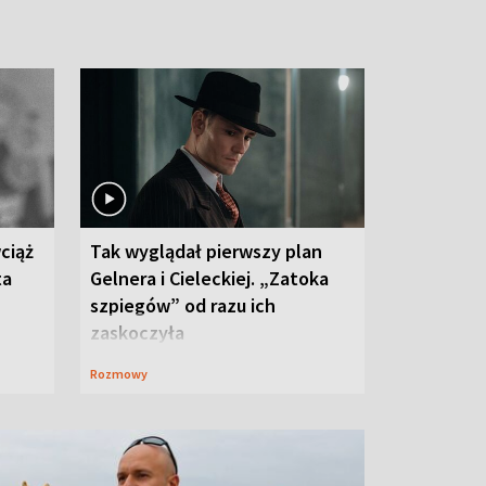
ciąż
Tak wyglądał pierwszy plan
ta
Gelnera i Cieleckiej. „Zatoka
szpiegów” od razu ich
zaskoczyła
Rozmowy