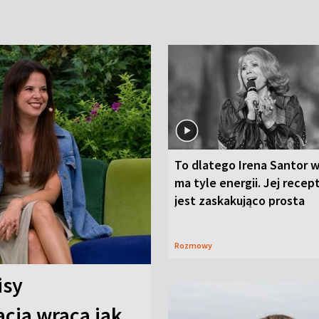
To dlatego Irena Santor w
ma tyle energii. Jej recep
jest zaskakująco prosta
Rozmowy
isy
cja wraca jak