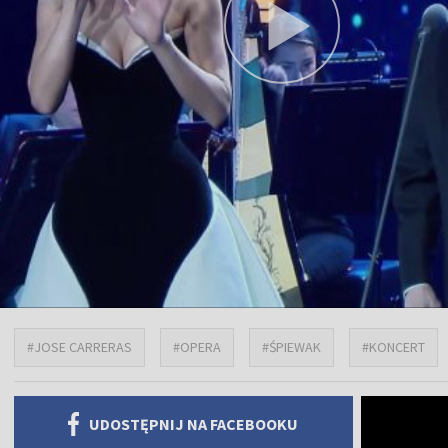
#JOSE CARRERAS
#OPERA
#ŚPIEWAK
#KONCERT
UDOSTĘPNIJ NA FACEBOOKU