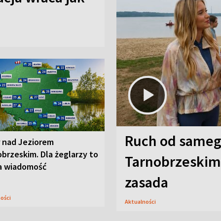
Ruch od sameg
r nad Jeziorem
brzeskim. Dla żeglarzy to
Tarnobrzeskim,
a wiadomość
zasada
ności
Aktualności