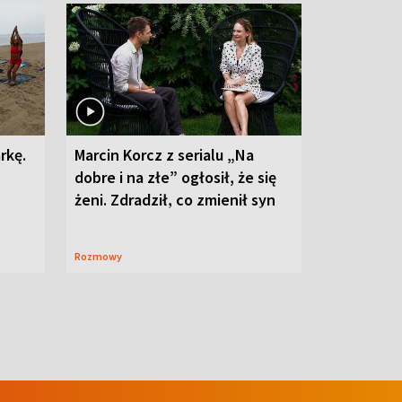
rkę.
Marcin Korcz z serialu „Na
dobre i na złe” ogłosił, że się
żeni. Zdradził, co zmienił syn
Rozmowy