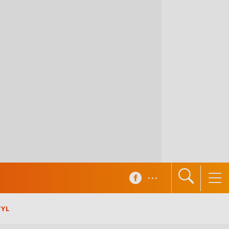
...
TYL