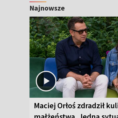
Najnowsze
Maciej Orłoś zdradził kul
małżeństwa. Jedna sytua