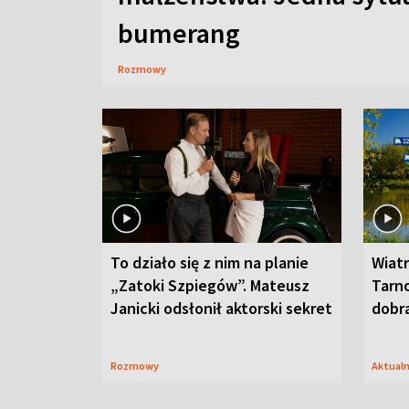
bumerang
Rozmowy
To działo się z nim na planie
Wiat
„Zatoki Szpiegów”. Mateusz
Tarno
Janicki odsłonił aktorski sekret
dobr
Rozmowy
Aktual