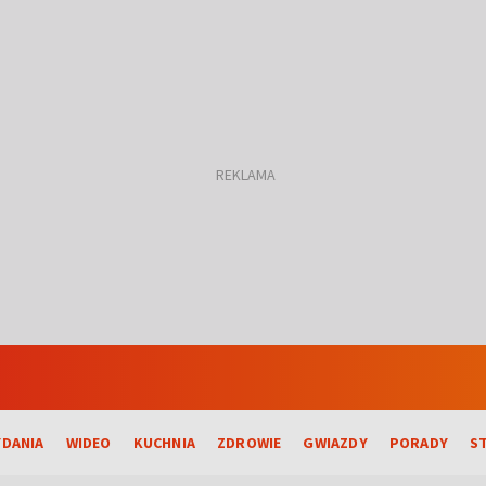
DANIA
WIDEO
KUCHNIA
ZDROWIE
GWIAZDY
PORADY
S