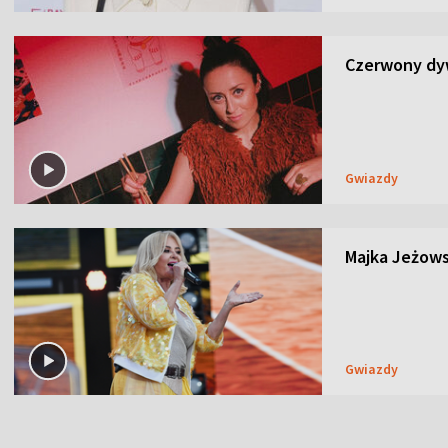
Czerwony dyw
Gwiazdy
Majka Jeżows
Gwiazdy