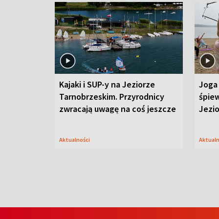
Kajaki i SUP-y na Jeziorze
Joga 
Tarnobrzeskim. Przyrodnicy
śpiew
zwracają uwagę na coś jeszcze
Jezi
Aktualności
Aktual