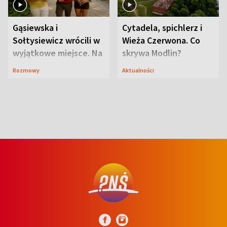
Gąsiewska i
Cytadela, spichlerz i
Sołtysiewicz wrócili w
Wieża Czerwona. Co
wyjątkowe miejsce. Na
skrywa Modlin?
szlaku czekał
Rozmowy
Aktualności
niedźwiedź