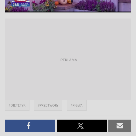
#DIETETYK
#PRZETWORY
#PIGWA