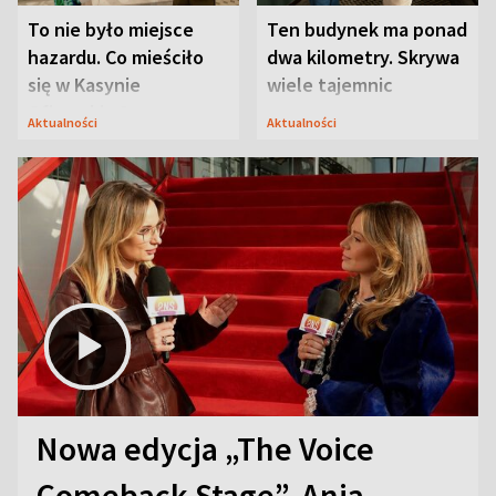
To nie było miejsce
Ten budynek ma ponad
hazardu. Co mieściło
dwa kilometry. Skrywa
się w Kasynie
wiele tajemnic
Oficerskim?
Aktualności
Aktualności
Nowa edycja „The Voice
Comeback Stage”. Ania