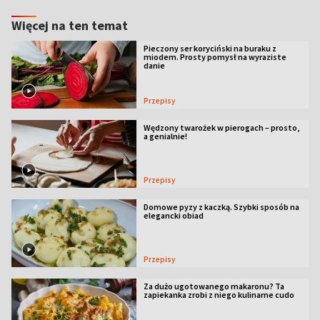
Więcej na ten temat
Pieczony ser koryciński na buraku z
miodem. Prosty pomysł na wyraziste
danie
Przepisy
Wędzony twarożek w pierogach – prosto,
a genialnie!
Przepisy
Domowe pyzy z kaczką. Szybki sposób na
elegancki obiad
Przepisy
Za dużo ugotowanego makaronu? Ta
zapiekanka zrobi z niego kulinarne cudo