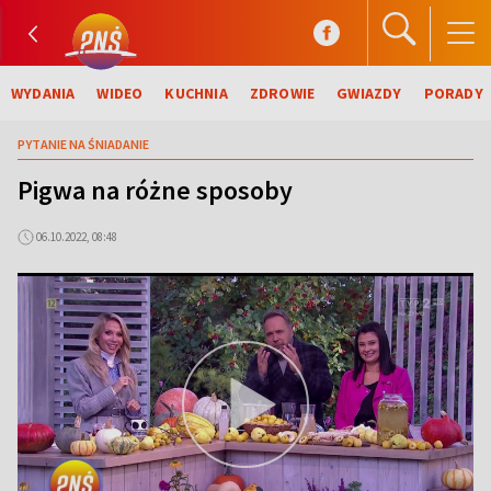
WYDANIA
WIDEO
KUCHNIA
ZDROWIE
GWIAZDY
PORADY
PYTANIE NA ŚNIADANIE
Pigwa na różne sposoby
06.10.2022, 08:48