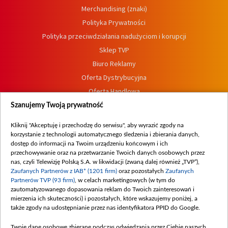
Merchandising (znaki)
Polityka Prywatności
Polityka przeciwdziałania nadużyciom i korupcji
Sklep TVP
Biuro Reklamy
Oferta Dystrybucyjna
Oferta Handlowa
Dostępność
Szanujemy Twoją prywatność
Moje zgody
Kliknij "Akceptuję i przechodzę do serwisu", aby wyrazić zgody na
Procedura zgłoszeń wewnętrznych
korzystanie z technologii automatycznego śledzenia i zbierania danych,
dostęp do informacji na Twoim urządzeniu końcowym i ich
przechowywanie oraz na przetwarzanie Twoich danych osobowych przez
nas, czyli Telewizję Polską S.A. w likwidacji (zwaną dalej również „TVP”),
Zaufanych Partnerów z IAB* (1201 firm)
oraz pozostałych
Zaufanych
Partnerów TVP (93 firm)
, w celach marketingowych (w tym do
zautomatyzowanego dopasowania reklam do Twoich zainteresowań i
mierzenia ich skuteczności) i pozostałych, które wskazujemy poniżej, a
także zgody na udostępnianie przez nas identyfikatora PPID do Google.
Twoje dane osobowe zbierane podczas odwiedzania przez Ciebie naszych