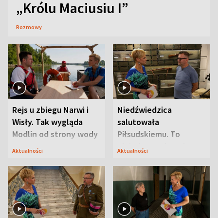
„Królu Maciusiu I”
Rozmowy
Rejs u zbiegu Narwi i
Niedźwiedzica
Wisły. Tak wygląda
salutowała
Modlin od strony wody
Piłsudskiemu. To
niejedyna tajemnica
Aktualności
Aktualności
Modlina