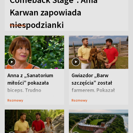
Karwan zapowiada
niespodzianki
Rozmowy
Anna z „Sanatorium
Gwiazdor „Barw
miłości” pokazała
szczęścia” został
biceps. Trudno
farmerem. Pokazał
uwierzyć, co przeszła
swoje niezwykłe
Rozmowy
Rozmowy
wcześniej
ranczo