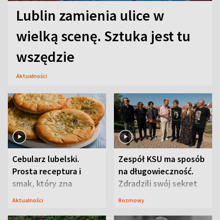
Lublin zamienia ulice w
wielką scenę. Sztuka jest tu
wszędzie
Aktualności
Cebularz lubelski.
Zespół KSU ma sposób
Prosta receptura i
na długowieczność.
smak, który zna
Zdradzili swój sekret
Lubelszczyzna
Aktualności
Rozmowy