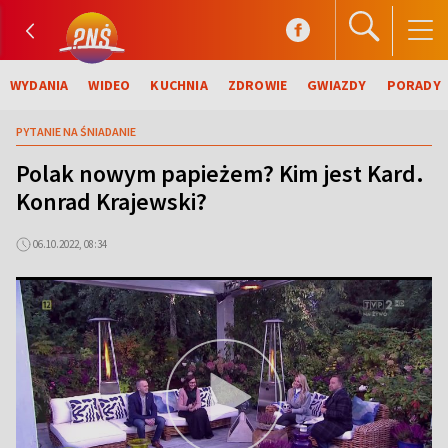
WYDANIA
WIDEO
KUCHNIA
ZDROWIE
GWIAZDY
PORADY
PYTANIE NA ŚNIADANIE
Polak nowym papieżem? Kim jest Kard.
Konrad Krajewski?
06.10.2022, 08:34