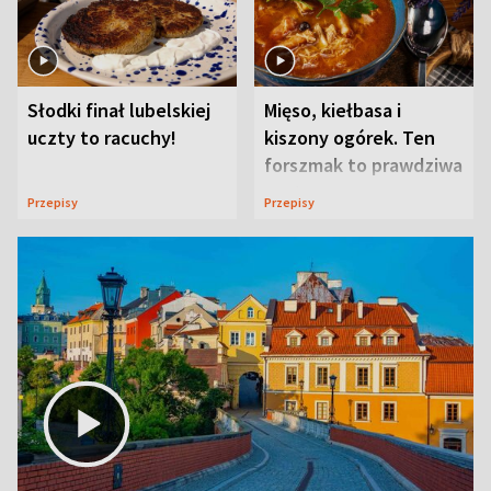
Słodki finał lubelskiej
Mięso, kiełbasa i
uczty to racuchy!
kiszony ogórek. Ten
forszmak to prawdziwa
uczta
Przepisy
Przepisy