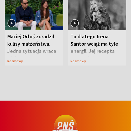
Maciej Orłoś zdradził
To dlatego Irena
kulisy małżeństwa.
Santor wciąż ma tyle
Jedna sytuacja wraca
energii. Jej recepta
jak bumerang
jest zaskakująco
Rozmowy
Rozmowy
prosta