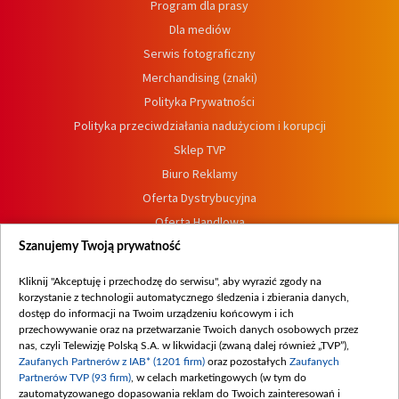
Program dla prasy
Dla mediów
Serwis fotograficzny
Merchandising (znaki)
Polityka Prywatności
Polityka przeciwdziałania nadużyciom i korupcji
Sklep TVP
Biuro Reklamy
Oferta Dystrybucyjna
Oferta Handlowa
Dostępność
Szanujemy Twoją prywatność
Moje zgody
Kliknij "Akceptuję i przechodzę do serwisu", aby wyrazić zgody na
Procedura zgłoszeń wewnętrznych
korzystanie z technologii automatycznego śledzenia i zbierania danych,
dostęp do informacji na Twoim urządzeniu końcowym i ich
przechowywanie oraz na przetwarzanie Twoich danych osobowych przez
nas, czyli Telewizję Polską S.A. w likwidacji (zwaną dalej również „TVP”),
Zaufanych Partnerów z IAB* (1201 firm)
oraz pozostałych
Zaufanych
Partnerów TVP (93 firm)
, w celach marketingowych (w tym do
zautomatyzowanego dopasowania reklam do Twoich zainteresowań i