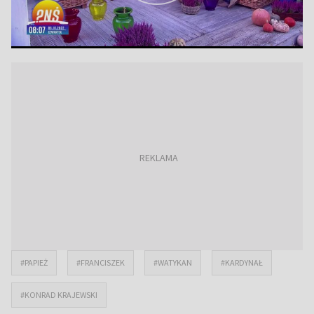
#PAPIEŻ
#FRANCISZEK
#WATYKAN
#KARDYNAŁ
#KONRAD KRAJEWSKI