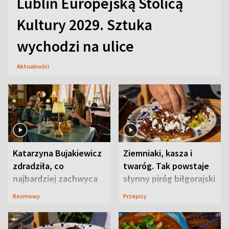
Lublin Europejską Stolicą
Kultury 2029. Sztuka
wychodzi na ulice
Aktualności
Katarzyna Bujakiewicz
Ziemniaki, kasza i
zdradziła, co
twaróg. Tak powstaje
najbardziej zachwyca
słynny piróg biłgorajski
ją w Lublinie
Rozmowy
Przepisy