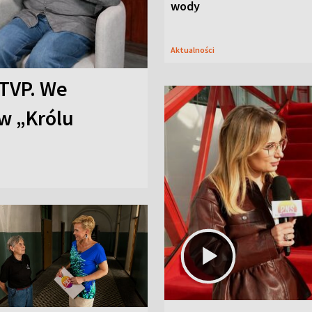
wody
Aktualności
TVP. We
w „Królu