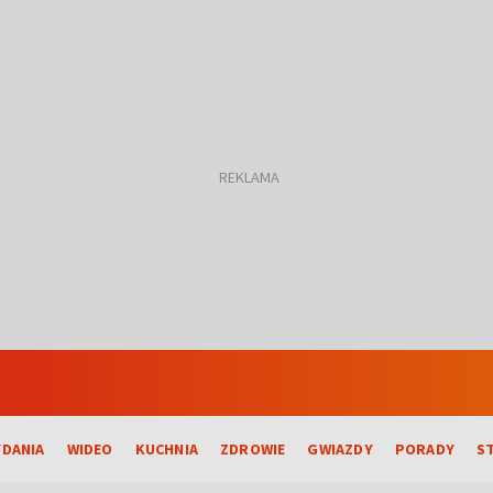
DANIA
WIDEO
KUCHNIA
ZDROWIE
GWIAZDY
PORADY
S