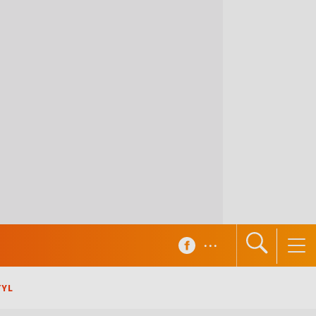
...
TYL