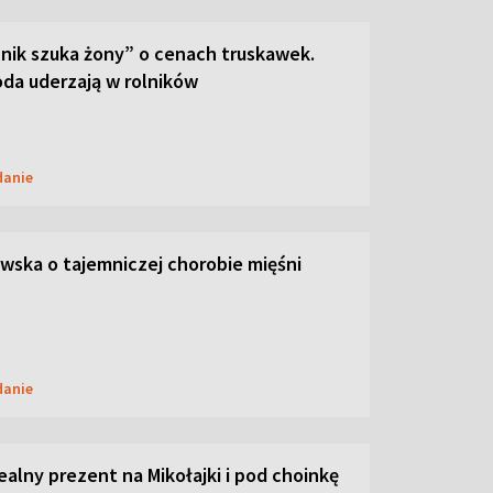
lnik szuka żony” o cenach truskawek.
oda uderzają w rolników
danie
ska o tajemniczej chorobie mięśni
danie
dealny prezent na Mikołajki i pod choinkę