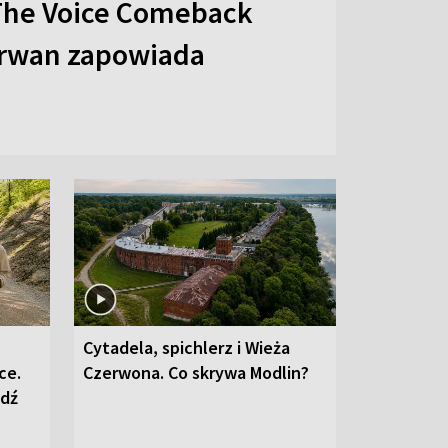
The Voice Comeback
arwan zapowiada
Cytadela, spichlerz i Wieża
ce.
Czerwona. Co skrywa Modlin?
edź