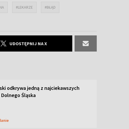
NA
#LEKARZE
#BŁĄD
UDOSTĘPNIJ NA X
ski odkrywa jedną z najciekawszych
 Dolnego Śląska
danie