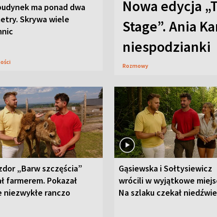
Nowa edycja „
budynek ma ponad dwa
etry. Skrywa wiele
Stage”. Ania K
mnic
niespodzianki
ności
Rozmowy
zdor „Barw szczęścia”
Gąsiewska i Sołtysiewicz
ał farmerem. Pokazał
wrócili w wyjątkowe miejs
e niezwykłe ranczo
Na szlaku czekał niedźwi