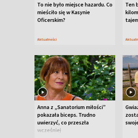
To nie było miejsce hazardu. Co
Ten 
mieściło się w Kasynie
kilom
Oficerskim?
taje
Aktualności
Aktual
Anna z „Sanatorium miłości”
Gwia
pokazała biceps. Trudno
zost
uwierzyć, co przeszła
swoj
wcześniej