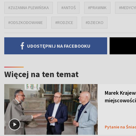
#ZUZANNA PLEWIŃSKA
#ANTOŚ
#PRAWNIK
#MEDYCY
#ODSZKODOWANIE
#RODZICE
#DZIECKO
UDOSTĘPNIJ NA FACEBOOKU
Więcej na ten temat
Marek Krajew
miejscowości
Pytanie na Śnia