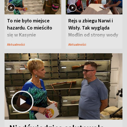
To nie było miejsce
Rejs u zbiegu Narwi i
hazardu. Co mieściło
Wisły. Tak wygląda
się w Kasynie
Modlin od strony wody
Oficerskim?
Aktualności
Aktualności