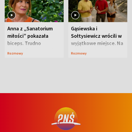
Anna z „Sanatorium
Gąsiewska i
miłości” pokazała
Sołtysiewicz wrócili w
biceps. Trudno
wyjątkowe miejsce. Na
uwierzyć, co przeszła
szlaku czekał
Rozmowy
Rozmowy
wcześniej
niedźwiedź