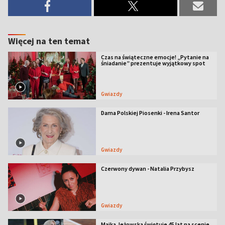
Więcej na ten temat
Czas na świąteczne emocje! „Pytanie na
śniadanie” prezentuje wyjątkowy spot
Gwiazdy
Dama Polskiej Piosenki - Irena Santor
Gwiazdy
Czerwony dywan - Natalia Przybysz
Gwiazdy
Majka Jeżowska świętuje 45 lat na scenie