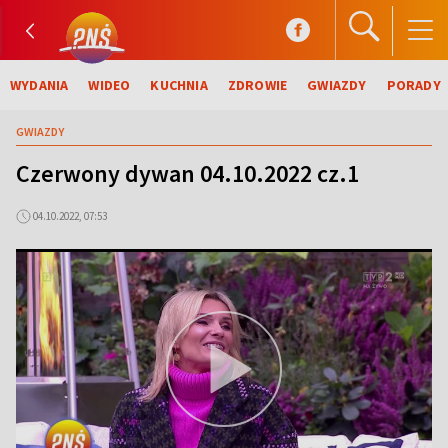
WYDANIA
WIDEO
KUCHNIA
ZDROWIE
GWIAZDY
PORADY
GWIAZDY
Czerwony dywan 04.10.2022 cz.1
04.10.2022, 07:53