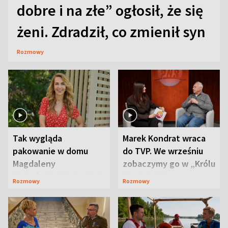
dobre i na złe” ogłosił, że się
żeni. Zdradził, co zmienił syn
Rozmowy
Tak wygląda
Marek Kondrat wraca
pakowanie w domu
do TVP. We wrześniu
Magdaleny
zobaczymy go w „Królu
Waligórskiej-Lisieckiej.
Maciusiu I”
Rozmowy
Rozmowy
Mąż nie odpuszcza