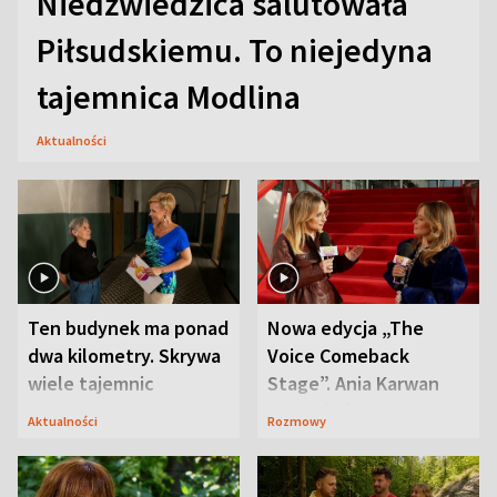
Niedźwiedzica salutowała
Piłsudskiemu. To niejedyna
tajemnica Modlina
Aktualności
Ten budynek ma ponad
Nowa edycja „The
dwa kilometry. Skrywa
Voice Comeback
wiele tajemnic
Stage”. Ania Karwan
zapowiada
Aktualności
Rozmowy
niespodzianki