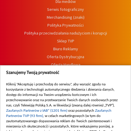
Dla mediów
Serwis fotograficzny
Merchandising (znaki)
Polityka Prywatności
Polityka przeciwdziałania nadużyciom i korupcji
Sklep TVP
Biuro Reklamy
Oferta Dystrybucyjna
Oferta Handlowa
Dostępność
Szanujemy Twoją prywatność
Moje zgody
Kliknij "Akceptuję i przechodzę do serwisu", aby wyrazić zgody na
Procedura zgłoszeń wewnętrznych
korzystanie z technologii automatycznego śledzenia i zbierania danych,
dostęp do informacji na Twoim urządzeniu końcowym i ich
przechowywanie oraz na przetwarzanie Twoich danych osobowych przez
nas, czyli Telewizję Polską S.A. w likwidacji (zwaną dalej również „TVP”),
Zaufanych Partnerów z IAB* (1201 firm)
oraz pozostałych
Zaufanych
Partnerów TVP (93 firm)
, w celach marketingowych (w tym do
zautomatyzowanego dopasowania reklam do Twoich zainteresowań i
mierzenia ich skuteczności) i pozostałych, które wskazujemy poniżej, a