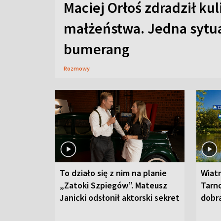
Maciej Orłoś zdradził kul
małżeństwa. Jedna sytua
bumerang
Rozmowy
To działo się z nim na planie
Wiat
„Zatoki Szpiegów”. Mateusz
Tarno
Janicki odsłonił aktorski sekret
dobr