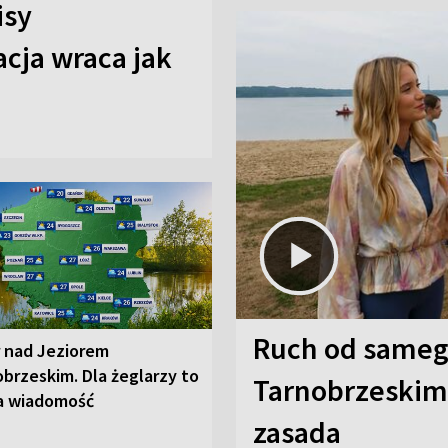
isy
cja wraca jak
Ruch od sameg
r nad Jeziorem
brzeskim. Dla żeglarzy to
Tarnobrzeskim,
a wiadomość
zasada