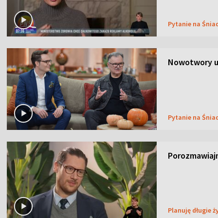
Pytanie na Śnia
Nowotwory u
Pytanie na Śnia
Porozmawiaj
Planuję długie ż