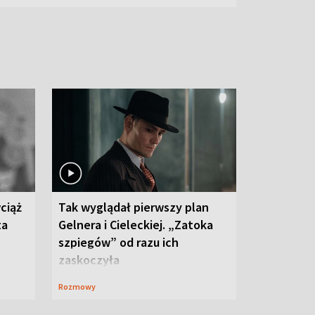
ciąż
Tak wyglądał pierwszy plan
ta
Gelnera i Cieleckiej. „Zatoka
szpiegów” od razu ich
zaskoczyła
Rozmowy