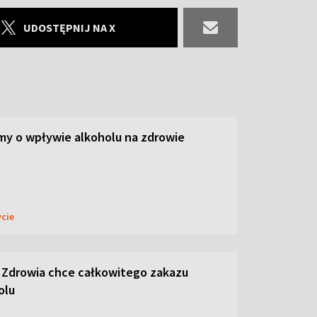
UDOSTĘPNIJ NA X
y o wpływie alkoholu na zdrowie
ycie
 Zdrowia chce całkowitego zakazu
olu