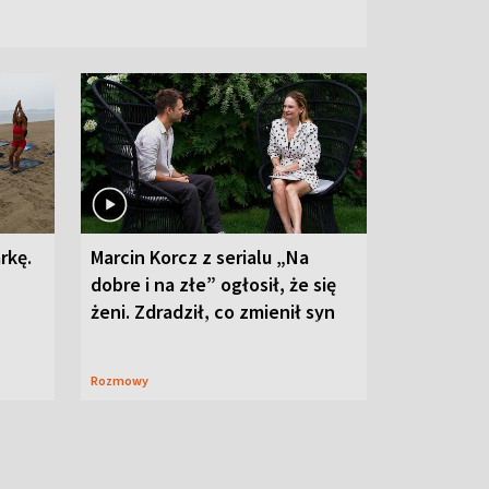
rkę.
Marcin Korcz z serialu „Na
dobre i na złe” ogłosił, że się
żeni. Zdradził, co zmienił syn
Rozmowy