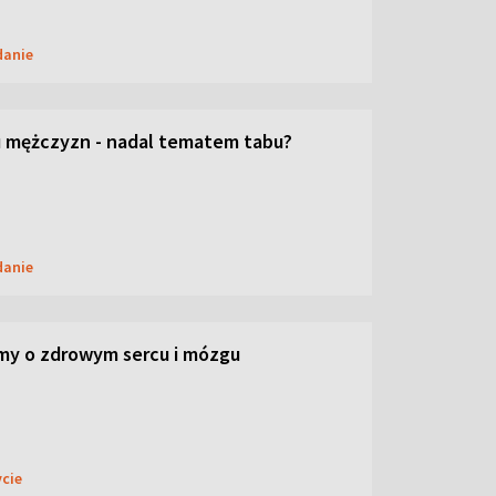
danie
 mężczyzn - nadal tematem tabu?
danie
my o zdrowym sercu i mózgu
ycie