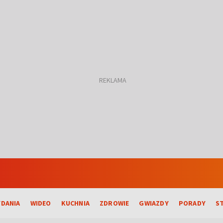
DANIA
WIDEO
KUCHNIA
ZDROWIE
GWIAZDY
PORADY
S