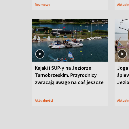
Rozmowy
Aktual
Kajaki i SUP-y na Jeziorze
Joga 
Tarnobrzeskim. Przyrodnicy
śpiew
zwracają uwagę na coś jeszcze
Jezi
Aktualności
Aktual