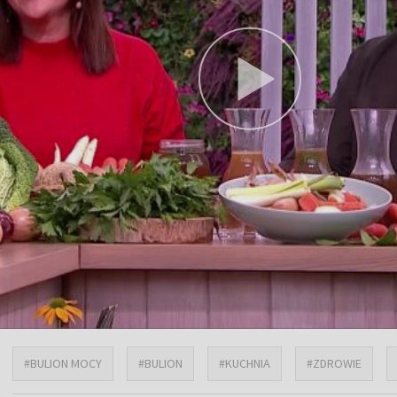
#BULION MOCY
#BULION
#KUCHNIA
#ZDROWIE