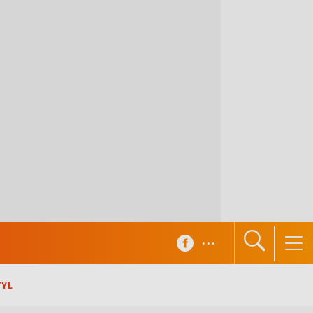
...
TYL