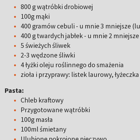
800 g wątróbki drobiowej
100g mąki
400 gramów cebuli - u mnie 3 mniejsze (l
400 g twardych jabłek - u mnie 2 mniejsz
5 świeżych śliwek
2-3 wędzone śliwki
4 łyżki oleju roślinnego do smażenia
zioła i przyprawy: listek laurowy, łyżecz
Pasta:
Chleb kraftowy
Przygotowane wątróbki
100g masła
100ml śmietany
Ulubione pokrojone pieczywo