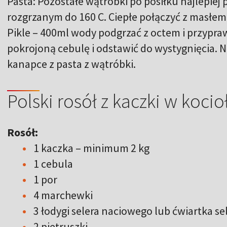
Pasta: Pozostałe wątróbki po posiłku najlepiej
rozgrzanym do 160 C. Ciepłe połączyć z masłem
Pikle – 400ml wody podgrzać z octem i przypra
pokrojoną cebulę i odstawić do wystygnięcia. N
kanapce z pasta z wątróbki.
Polski rosół z kaczki w kocio
Rosół:
1 kaczka – minimum 2 kg
1 cebula
1 por
4 marchewki
3 łodygi selera naciowego lub ćwiartka s
2 pietruszki