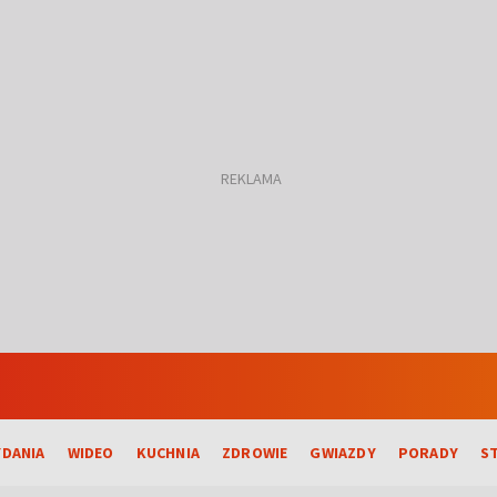
DANIA
WIDEO
KUCHNIA
ZDROWIE
GWIAZDY
PORADY
S