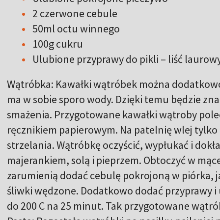
2 czerwone cebule
50ml octu winnego
100g cukru
Ulubione przyprawy do pikli – liść laurowy
Wątróbka: Kawałki wątróbek można dodatkowo
ma w sobie sporo wody. Dzięki temu będzie zna
smażenia. Przygotowane kawałki wątroby pol
ręcznikiem papierowym. Na patelnię wlej tylko 
strzelania. Wątróbkę oczyścić, wypłukać i dokł
majerankiem, solą i pieprzem. Obtoczyć w mące 
zarumienią dodać cebulę pokrojoną w piórka, j
śliwki wędzone. Dodatkowo dodać przyprawy i
do 200 C na 25 minut. Tak przygotowane wątró