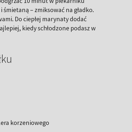
 podgrzać 10 minut w piekarniku
 i śmietaną – zmiksować na gładko.
wami. Do ciepłej marynaty dodać
ajlepiej, kiedy schłodzone podasz w
łku
elera korzeniowego