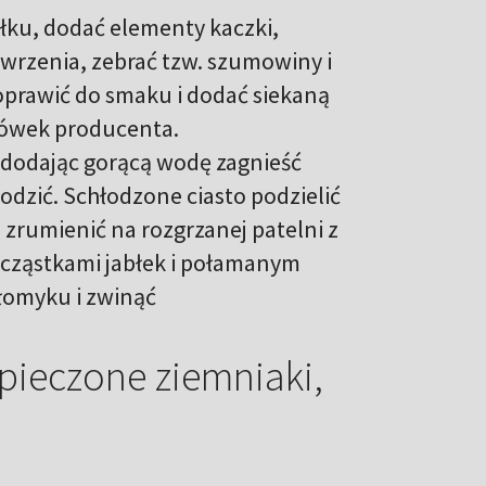
ołku, dodać elementy kaczki,
wrzenia, zebrać tzw. szumowiny i
oprawić do smaku i dodać siekaną
zówek producenta.
 dodając gorącą wodę zagnieść
łodzić. Schłodzone ciasto podzielić
 zrumienić na rozgrzanej patelni z
 cząstkami jabłek i połamanym
łomyku i zwinąć
 pieczone ziemniaki,