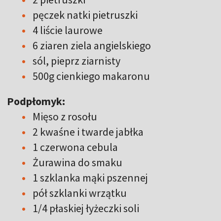
pęczek natki pietruszki
4 liście laurowe
6 ziaren ziela angielskiego
sól, pieprz ziarnisty
500g cienkiego makaronu
Podpłomyk:
Mięso z rosołu
2 kwaśne i twarde jabłka
1 czerwona cebula
Żurawina do smaku
1 szklanka mąki pszennej
pół szklanki wrzątku
1/4 płaskiej łyżeczki soli