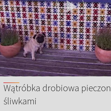
Wątróbka drobiowa pieczona
śliwkami