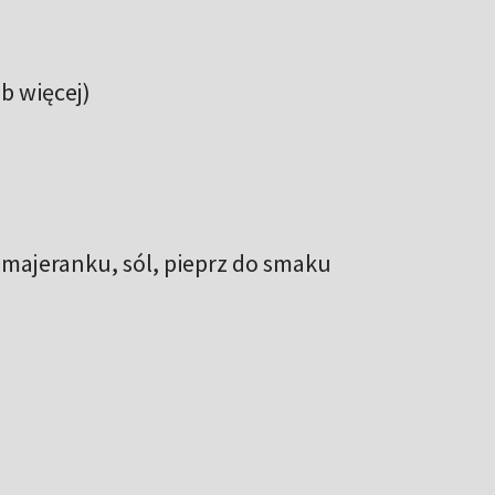
ub więcej)
e
ka majeranku, sól, pieprz do smaku