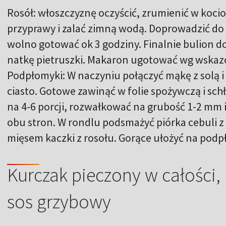
Rosół: włoszczyznę oczyścić, zrumienić w koci
przyprawy i zalać zimną wodą. Doprowadzić do 
wolno gotować ok 3 godziny. Finalnie bulion d
natkę pietruszki. Makaron ugotować wg wska
Podpłomyki: W naczyniu połączyć mąkę z solą i
ciasto. Gotowe zawinąć w folie spożywczą i sch
na 4-6 porcji, rozwałkować na grubość 1-2 mm i
obu stron. W rondlu podsmażyć piórka cebuli z
mięsem kaczki z rosołu. Gorące ułożyć na podp
Kurczak pieczony w całości,
sos grzybowy