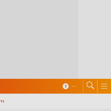
...
TYL