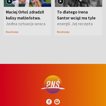
Maciej Orłoś zdradził
To dlatego Irena
kulisy małżeństwa.
Santor wciąż ma tyle
Jedna sytuacja wraca
energii. Jej recepta
jak bumerang
jest zaskakująco
Rozmowy
Rozmowy
prosta