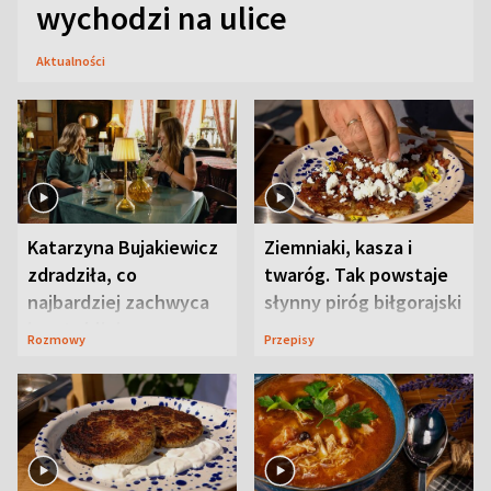
wychodzi na ulice
Aktualności
Katarzyna Bujakiewicz
Ziemniaki, kasza i
zdradziła, co
twaróg. Tak powstaje
najbardziej zachwyca
słynny piróg biłgorajski
ją w Lublinie
Rozmowy
Przepisy