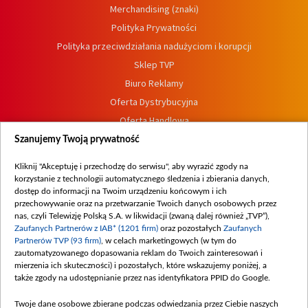
Merchandising (znaki)
Polityka Prywatności
Polityka przeciwdziałania nadużyciom i korupcji
Sklep TVP
Biuro Reklamy
Oferta Dystrybucyjna
Oferta Handlowa
Dostępność
Szanujemy Twoją prywatność
Moje zgody
Kliknij "Akceptuję i przechodzę do serwisu", aby wyrazić zgody na
Procedura zgłoszeń wewnętrznych
korzystanie z technologii automatycznego śledzenia i zbierania danych,
dostęp do informacji na Twoim urządzeniu końcowym i ich
przechowywanie oraz na przetwarzanie Twoich danych osobowych przez
nas, czyli Telewizję Polską S.A. w likwidacji (zwaną dalej również „TVP”),
Zaufanych Partnerów z IAB* (1201 firm)
oraz pozostałych
Zaufanych
Partnerów TVP (93 firm)
, w celach marketingowych (w tym do
zautomatyzowanego dopasowania reklam do Twoich zainteresowań i
mierzenia ich skuteczności) i pozostałych, które wskazujemy poniżej, a
także zgody na udostępnianie przez nas identyfikatora PPID do Google.
Twoje dane osobowe zbierane podczas odwiedzania przez Ciebie naszych