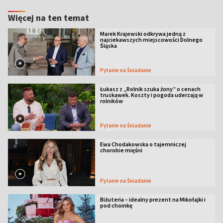
Więcej na ten temat
Marek Krajewski odkrywa jedną z
najciekawszych miejscowości Dolnego
Śląska
Pytanie na Śniadanie
Łukasz z „Rolnik szuka żony” o cenach
truskawek. Koszty i pogoda uderzają w
rolników
Pytanie na Śniadanie
Ewa Chodakowska o tajemniczej
chorobie mięśni
Pytanie na Śniadanie
Biżuteria – idealny prezent na Mikołajki i
pod choinkę