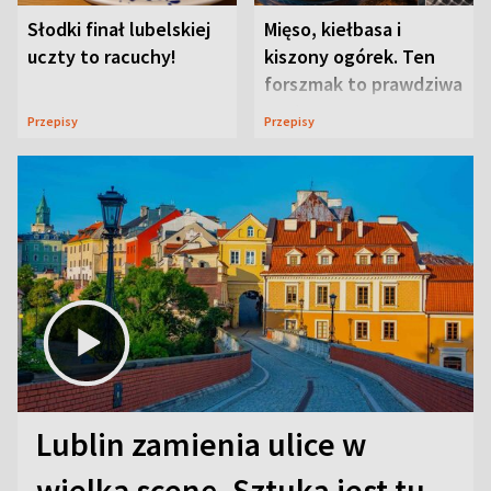
Słodki finał lubelskiej
Mięso, kiełbasa i
uczty to racuchy!
kiszony ogórek. Ten
forszmak to prawdziwa
uczta
Przepisy
Przepisy
Lublin zamienia ulice w
wielką scenę. Sztuka jest tu