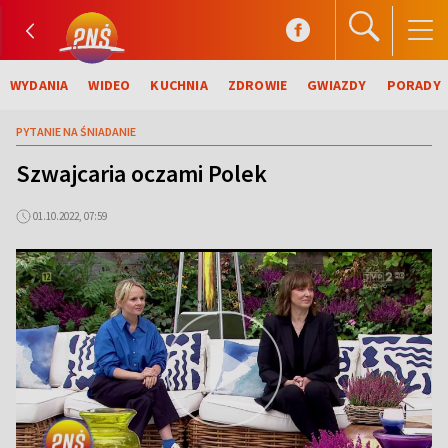
WYDANIA
WIDEO
KUCHNIA
ZDROWIE
GWIAZDY
PORADY
PYTANIE NA ŚNIADANIE
Szwajcaria oczami Polek
01.10.2022, 07:59