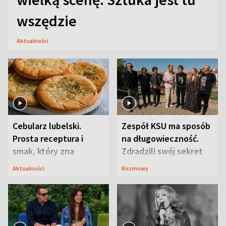
wszędzie
Aktualności
Cebularz lubelski.
Zespół KSU ma sposób
Prosta receptura i
na długowieczność.
smak, który zna
Zdradzili swój sekret
Lubelszczyzna
Aktualności
Rozmowy