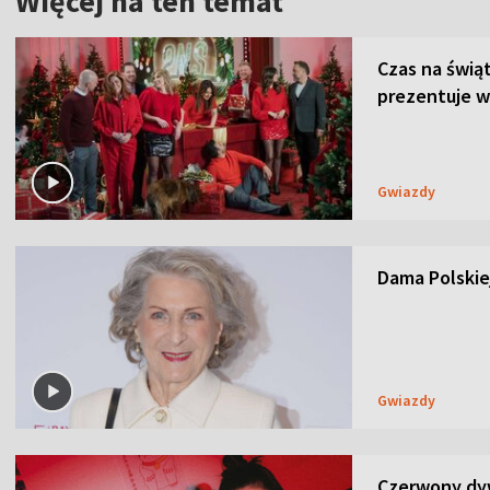
Więcej na ten temat
Czas na świą
prezentuje w
Gwiazdy
Dama Polskiej
Gwiazdy
Czerwony dyw