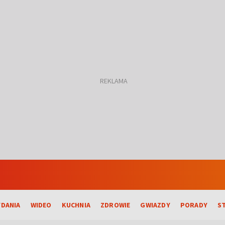
DANIA
WIDEO
KUCHNIA
ZDROWIE
GWIAZDY
PORADY
S