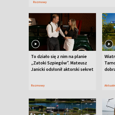
Rozmowy
To działo się z nim na planie
Wiat
„Zatoki Szpiegów”. Mateusz
Tarno
Janicki odsłonił aktorski sekret
dobr
Rozmowy
Aktual