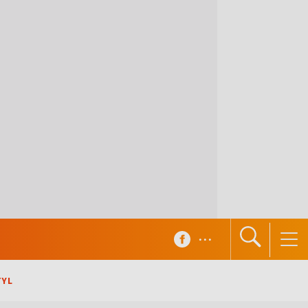
...
TYL