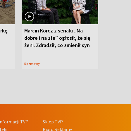
rkę.
Marcin Korcz z serialu „Na
dobre i na złe” ogłosił, że się
żeni. Zdradził, co zmienił syn
Rozmowy
nformacji TVP
Sklep TVP
tyki
Biuro Reklamy