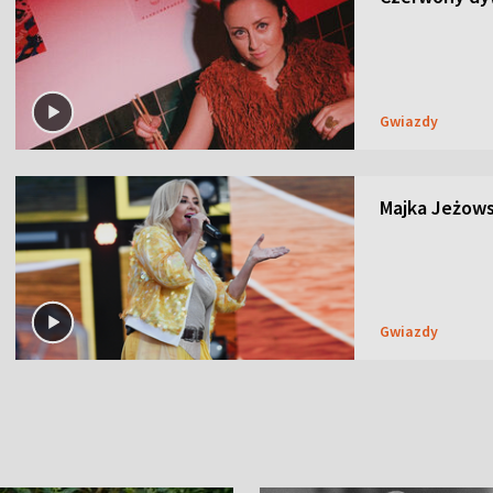
Gwiazdy
Majka Jeżows
Gwiazdy