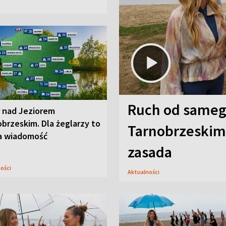
Ruch od sameg
r nad Jeziorem
brzeskim. Dla żeglarzy to
Tarnobrzeskim,
a wiadomość
zasada
ności
Aktualności