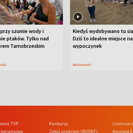
przy szumie wody i
Kiedyś wydobywano tu sia
ie ptaków. Tylko nad
Dziś to idealne miejsce na
orem Tarnobrzeskim
wypoczynek
ności
Aktualności
ment TVP
Konkursy
Centrum i
Programowa
Zgłoś program (ROPAT)
Komisja E