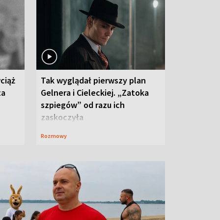
ciąż
Tak wyglądał pierwszy plan
ta
Gelnera i Cieleckiej. „Zatoka
szpiegów” od razu ich
zaskoczyła
Rozmowy