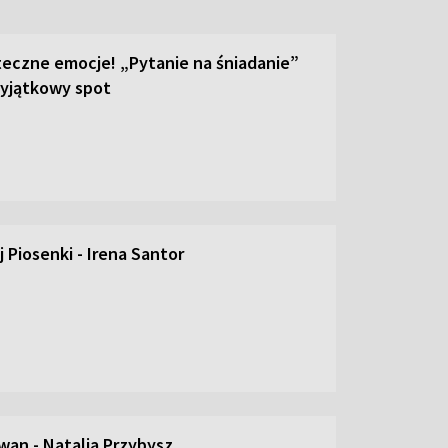
teczne emocje! „Pytanie na śniadanie”
yjątkowy spot
 Piosenki - Irena Santor
an - Natalia Przybysz